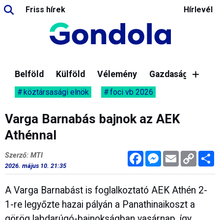
Friss hírek
Hírlevél
Belföld
Külföld
Vélemény
Gazdaság
köztársasági elnök
foci vb 2026
Varga Barnabás bajnok az AEK
Athénnal
Facebook
Messenger
Email
Copy
M
Szerző: MTI
Link
2026. május 10. 21:35
A Varga Barnabást is foglalkoztató AEK Athén 2-
1-re legyőzte hazai pályán a Panathinaikoszt a
görög labdarúgó-bajnokságban vasárnap, így