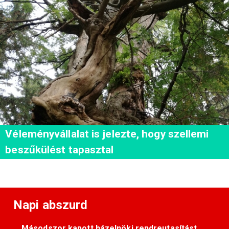
Véleményvállalat is jelezte, hogy szellemi
beszűkülést tapasztal
Napi abszurd
Másodszor kapott házelnöki rendreutasítást