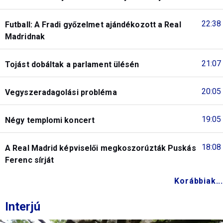
22:38
Futball: A Fradi győzelmet ajándékozott a Real
Madridnak
21:07
Tojást dobáltak a parlament ülésén
20:05
Vegyszeradagolási probléma
19:05
Négy templomi koncert
18:08
A Real Madrid képviselői megkoszorúzták Puskás
Ferenc sírját
Korábbiak...
Interjú