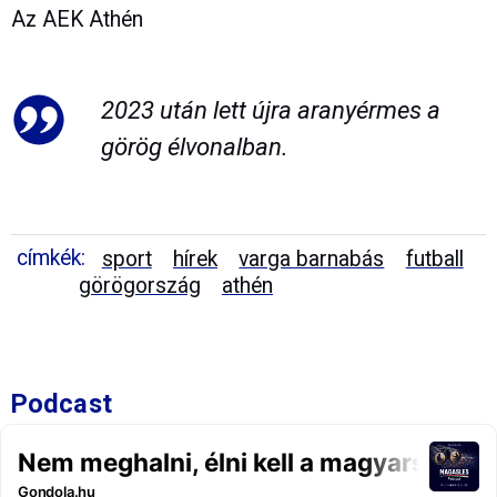
Az AEK Athén
2023 után lett újra aranyérmes a
görög élvonalban.
címkék:
sport
hírek
varga barnabás
futball
görögország
athén
Podcast