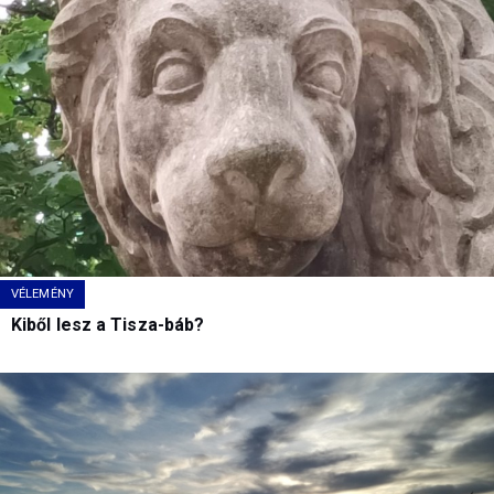
VÉLEMÉNY
Kiből lesz a Tisza-báb?