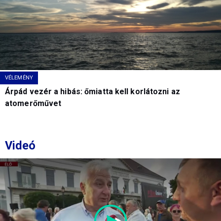
VÉLEMÉNY
Árpád vezér a hibás: őmiatta kell korlátozni az
atomerőművet
Videó