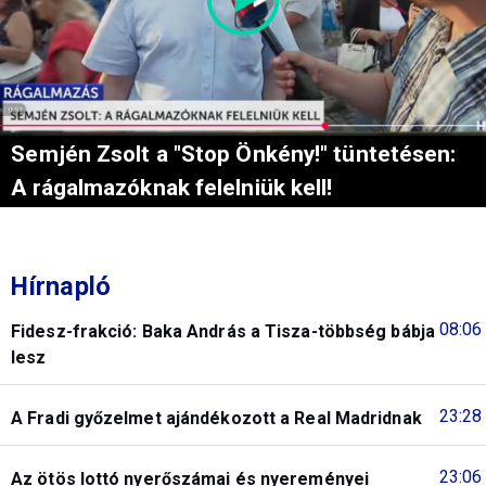
Semjén Zsolt a "Stop Önkény!" tüntetésen:
A rágalmazóknak felelniük kell!
Hírnapló
08:06
Fidesz-frakció: Baka András a Tisza-többség bábja
lesz
23:28
A Fradi győzelmet ajándékozott a Real Madridnak
23:06
Az ötös lottó nyerőszámai és nyereményei