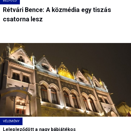
BELFÖLD
Rétvári Bence: A közmédia egy tiszás
csatorna lesz
VÉLEMÉNY
Lelepleződött a nagy bábjátékos