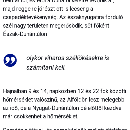
délutántól, estétől a Dunától keletre tevődik át,
majd reggelre jórészt ott is lecseng a
csapadéktevékenység. Az északnyugatira forduló
szél nagy területen megerősödik, sőt főként
Észak-Dunántúlon
olykor viharos széllökésekre is
számítani kell.
Hajnalban 9 és 14, napközben 12 és 22 fok közötti
hőmérséklet valószínű, az Alföldön lesz melegebb
az idő, de a Nyugat-Dunántúlon délelőttől kezdve
már csökkenhet a hőmérséklet.