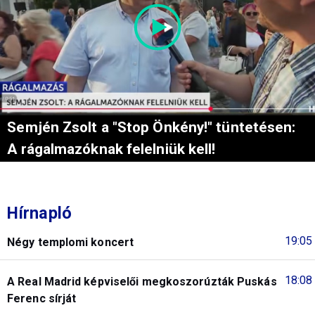
Semjén Zsolt a "Stop Önkény!" tüntetésen:
A rágalmazóknak felelniük kell!
Hírnapló
19:05
Négy templomi koncert
18:08
A Real Madrid képviselői megkoszorúzták Puskás
Ferenc sírját