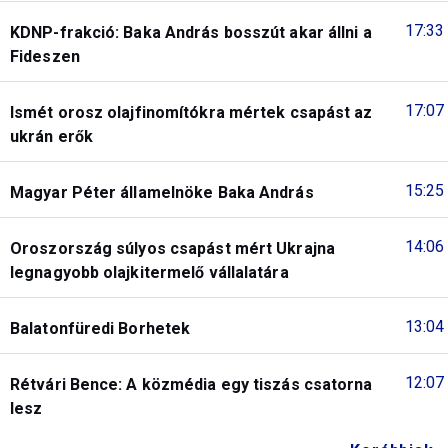
17:33
KDNP-frakció: Baka András bosszút akar állni a
Fideszen
17:07
Ismét orosz olajfinomítókra mértek csapást az
ukrán erők
15:25
Magyar Péter államelnöke Baka András
14:06
Oroszország súlyos csapást mért Ukrajna
legnagyobb olajkitermelő vállalatára
13:04
Balatonfüredi Borhetek
12:07
Rétvári Bence: A közmédia egy tiszás csatorna
lesz