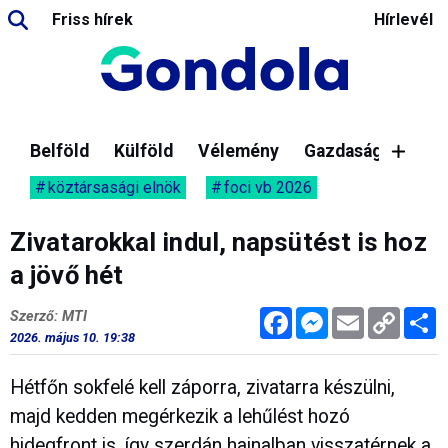
Friss hírek
Hírlevél
Belföld
Külföld
Vélemény
Gazdaság
köztársasági elnök
foci vb 2026
Zivatarokkal indul, napsütést is hoz
a jövő hét
Facebook
Messenger
Email
Copy
M
Szerző: MTI
Link
2026. május 10. 19:38
Hétfőn sokfelé kell záporra, zivatarra készülni,
majd kedden megérkezik a lehűlést hozó
hidegfront is, így szerdán hajnalban visszatérnek a