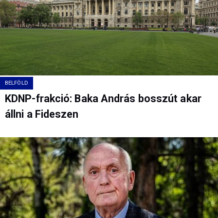
BELFÖLD
KDNP-frakció: Baka András bosszút akar
állni a Fideszen