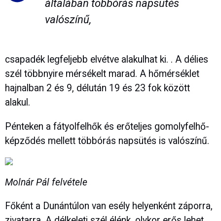
általában többórás napsütés
valószínű,
csapadék legfeljebb elvétve alakulhat ki. . A délies
szél többnyire mérsékelt marad. A hőmérséklet
hajnalban 2 és 9, délután 19 és 23 fok között
alakul.
Pénteken a fátyolfelhők és erőteljes gomolyfelhő-
képződés mellett többórás napsütés is valószínű.
Molnár Pál felvétele
Főként a Dunántúlon van esély helyenként záporra,
zivatarra. A délkeleti szél élénk, olykor erős lehet.