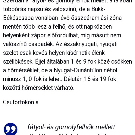
Szerdán a fátyol- és gomolyfelhők mellett általában
többórás napsütés valószínű, de a Bükk-
Békéscsaba vonalban lévő összeáramlási zóna
mentén több lesz a felhő, és ott napközben
helyenként zápor előfordulhat, míg másutt nem
valószínű csapadék. Az északnyugati, nyugati
szelet csak kevés helyen kísérhetik élénk
széllökések. Éjjel általában 1 és 9 fok közé csökken
a hőmérséklet, de a Nyugat-Dunántúlon néhol
mínusz 1, 0 fok is lehet. Délután 16 és 19 fok
közötti hőmérséklet várható.
Csütörtökön a
fátyol- és gomolyfelhők mellett