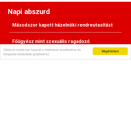
Napi abszurd
Másodszor kapott házelnöki rendreutasítást
Főügyész mint szexuális ragadozó
Oldalunk cookie-kat használ a hirdetések kezeléséhez és
Megértettem
látogatási statisztikák gyűjtéséhez.
Pimasz önkényúr
Kövessen minket:
Impresszum
© Gondola 2026 - Minden jog fenntartva