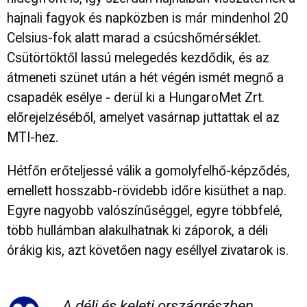
hajnali fagyok és napközben is már mindenhol 20
Celsius-fok alatt marad a csúcshőmérséklet.
Csütörtöktől lassú melegedés kezdődik, és az
átmeneti szünet után a hét végén ismét megnő a
csapadék esélye - derül ki a HungaroMet Zrt.
előrejelzéséből, amelyet vasárnap juttattak el az
MTI-hez.
Hétfőn erőteljessé válik a gomolyfelhő-képződés,
emellett hosszabb-rövidebb időre kisüthet a nap.
Egyre nagyobb valószínűséggel, egyre többfelé,
több hullámban alakulhatnak ki záporok, a déli
órákig kis, azt követően nagy eséllyel zivatarok is.
A déli és keleti országrészben