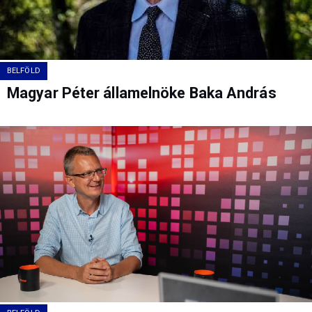
BELFÖLD
Magyar Péter államelnöke Baka András