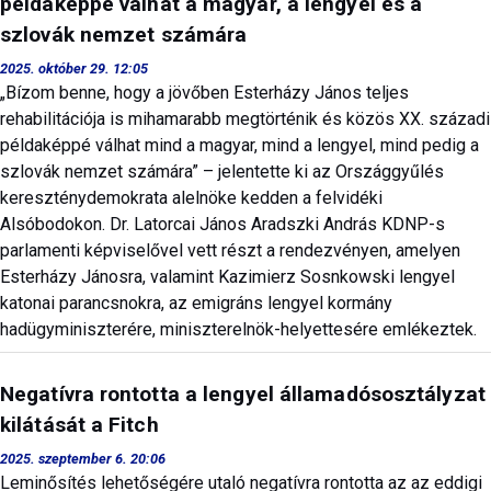
példaképpé válhat a magyar, a lengyel és a
szlovák nemzet számára
2025. október 29. 12:05
„Bízom benne, hogy a jövőben Esterházy János teljes
rehabilitációja is mihamarabb megtörténik és közös XX. századi
példaképpé válhat mind a magyar, mind a lengyel, mind pedig a
szlovák nemzet számára” – jelentette ki az Országgyűlés
kereszténydemokrata alelnöke kedden a felvidéki
Alsóbodokon. Dr. Latorcai János Aradszki András KDNP-s
parlamenti képviselővel vett részt a rendezvényen, amelyen
Esterházy Jánosra, valamint Kazimierz Sosnkowski lengyel
katonai parancsnokra, az emigráns lengyel kormány
hadügyminiszterére, miniszterelnök-helyettesére emlékeztek.
Negatívra rontotta a lengyel államadósosztályzat
kilátását a Fitch
2025. szeptember 6. 20:06
Leminősítés lehetőségére utaló negatívra rontotta az az eddigi