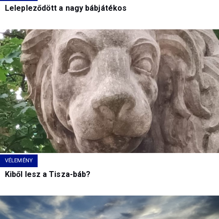
Lelepleződött a nagy bábjátékos
VÉLEMÉNY
Kiből lesz a Tisza-báb?