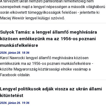
A tervezett ukrán nemzeti panteonban remélhetőleg nem
szerepelnek majd a lengyel népességen a második világháború
során elkövetett tömeggyilkosságok felelősei - jelentette ki
Maciej Wewiór lengyel külügyi szóvivő.
Sulyok Tamás: a lengyel államfő meghívására
közösen emlékezünk ma az 1956-os poznani
munkásfelkelésre
2026. június 28. 18:36
Karol Nawrocki lengyel államfő meghívására közösen
emlékezünk ma az 1956-os poznani munkásfelkelésre -
közölte Magyarország köztársasági elnöke vasárnap a
Facebook-oldalán.
Lengyel politikusok adják vissza az ukrán állami
kitüntetést
2026. június 26. 19:36