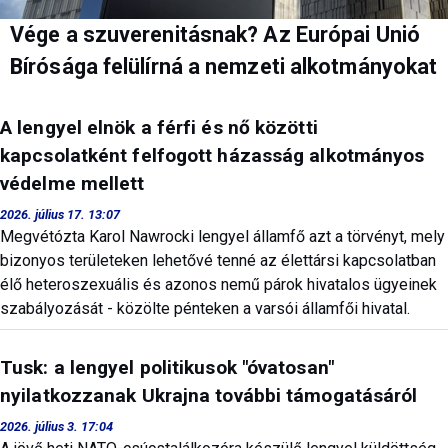
Vége a szuverenitásnak? Az Európai Unió
Bírósága felülírná a nemzeti alkotmányokat
A lengyel elnök a férfi és nő közötti
kapcsolatként felfogott házasság alkotmányos
védelme mellett
2026. július 17. 13:07
Megvétózta Karol Nawrocki lengyel államfő azt a törvényt, mely
bizonyos területeken lehetővé tenné az élettársi kapcsolatban
élő heteroszexuális és azonos nemű párok hivatalos ügyeinek
szabályozását - közölte pénteken a varsói államfői hivatal.
Tusk: a lengyel politikusok "óvatosan"
nyilatkozzanak Ukrajna további támogatásáról
2026. július 3. 17:04