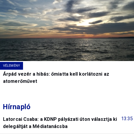
VÉLEMÉNY
Árpád vezér a hibás: őmiatta kell korlátozni az
atomerőművet
Hírnapló
13:35
Latorcai Csaba: a KDNP pályázati úton választja ki
delegáltját a Médiatanácsba