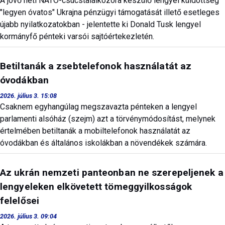
A jövő heti NATO-csúcstalálkozóra készülő lengyel küldöttség
"legyen óvatos" Ukrajna pénzügyi támogatását illető esetleges
újabb nyilatkozatokban - jelentette ki Donald Tusk lengyel
kormányfő pénteki varsói sajtóértekezletén.
Betiltanák a zsebtelefonok használatát az
óvodákban
2026. július 3. 15:08
Csaknem egyhangúlag megszavazta pénteken a lengyel
parlamenti alsóház (szejm) azt a törvénymódosítást, melynek
értelmében betiltanák a mobiltelefonok használatát az
óvodákban és általános iskolákban a növendékek számára.
Az ukrán nemzeti panteonban ne szerepeljenek a
lengyeleken elkövetett tömeggyilkosságok
felelősei
2026. július 3. 09:04