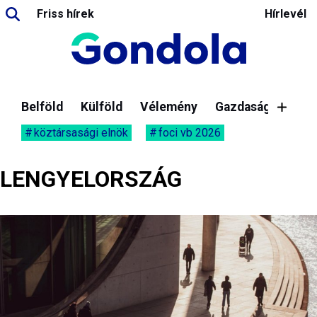
Friss hírek
Hírlevél
Belföld
Külföld
Vélemény
Gazdaság
köztársasági elnök
foci vb 2026
LENGYELORSZÁG