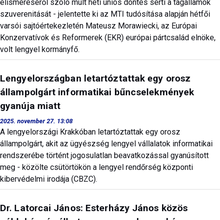
elismeréséről szóló múlt heti uniós döntés sérti a tagállamok
szuverenitását - jelentette ki az MTI tudósítása alapján hétfői
varsói sajtóértekezletén Mateusz Morawiecki, az Európai
Konzervatívok és Reformerek (EKR) európai pártcsalád elnöke,
volt lengyel kormányfő.
Lengyelországban letartóztattak egy orosz
állampolgárt informatikai bűncselekmények
gyanúja miatt
2025. november 27. 13:08
A lengyelországi Krakkóban letartóztattak egy orosz
állampolgárt, akit az ügyészség lengyel vállalatok informatikai
rendszerébe történt jogosulatlan beavatkozással gyanúsított
meg - közölte csütörtökön a lengyel rendőrség központi
kibervédelmi irodája (CBZC).
Dr. Latorcai János: Esterházy János közös