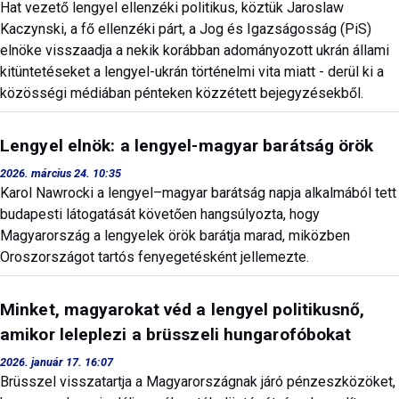
Hat vezető lengyel ellenzéki politikus, köztük Jaroslaw
Kaczynski, a fő ellenzéki párt, a Jog és Igazságosság (PiS)
elnöke visszaadja a nekik korábban adományozott ukrán állami
kitüntetéseket a lengyel-ukrán történelmi vita miatt - derül ki a
közösségi médiában pénteken közzétett bejegyzésekből.
Lengyel elnök: a lengyel-magyar barátság örök
2026. március 24. 10:35
Karol Nawrocki a lengyel–magyar barátság napja alkalmából tett
budapesti látogatását követően hangsúlyozta, hogy
Magyarország a lengyelek örök barátja marad, miközben
Oroszországot tartós fenyegetésként jellemezte.
Minket, magyarokat véd a lengyel politikusnő,
amikor leleplezi a brüsszeli hungarofóbokat
2026. január 17. 16:07
Brüsszel visszatartja a Magyarországnak járó pénzeszközöket,