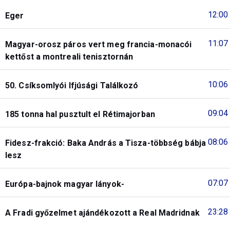
12:00
Eger
11:07
Magyar-orosz páros vert meg francia-monacói
kettőst a montreali tenisztornán
10:06
50. Csíksomlyói Ifjúsági Találkozó
09:04
185 tonna hal pusztult el Rétimajorban
08:06
Fidesz-frakció: Baka András a Tisza-többség bábja
lesz
07:07
Európa-bajnok magyar lányok-
23:28
A Fradi győzelmet ajándékozott a Real Madridnak