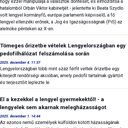
hogy ezzel manipulálja a választók döntését, és elmozdítsa a
hatalomból Orbán Viktor kabinetjét - jelentette ki Beata Szydlo
volt lengyel kormányfő, európai parlamenti képviselő, a fő
lengyel ellenzéki erőnek, a Jog és Igazságosságnak (PiS) az
alelnöke pénteken az X-en.
Tömeges őrizetbe vételek Lengyelországban egy
pedofilhálózat felszámolása során
2025. december 4. 11:37
Lengyelországban több mint száz férfit vettek őrizetbe egy
kiterjedt rendőrségi akcióban, amely pedofil tartalmak gyártóit
és terjesztőit leplezte le.
El a kezekkel a lengyel gyermekektől! - a
lengyelek sem akarnak melegházasságot
2025. december 1. 14:44
Az azonos nemű személyek külföldön kötött házasságának