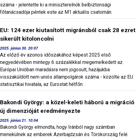
száma - jelentette ki a miniszterelnök belbiztonsági
főtanácsadója péntek este az M1 aktuális csatornán.
EU: 124 ezer kiutasított migránsból csak 28 ezret
sikerült kitoloncolni
2025. június 30. 20:07
Az előző év azonos időszakához képest 2025 első
negyedévében mintegy 6 százalékkal megemelkedett az
Európai Unióban maradásra nem jogosult, hazájukba
visszaküldött nem uniós állampolgárok száma - közölte az EU
statisztikai hivatala, az Eurostat hétfőn.
Bakondi György: a közel-keleti háború a migráció
új dimenzióját eredményezte
2025. június 21. 10:04
Bakondi György elmondta, hogy Iránból nagy számban
menekülnek az emberek Azerbajdzsán és Törökország felé.