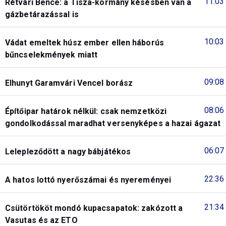
11:03
Rétvári Bence: a Tisza-kormány késésben van a
gázbetárazással is
10:03
Vádat emeltek húsz ember ellen háborús
bűncselekmények miatt
09:08
Elhunyt Garamvári Vencel borász
08:06
Építőipar határok nélkül: csak nemzetközi
gondolkodással maradhat versenyképes a hazai ágazat
06:07
Lelepleződött a nagy bábjátékos
22:36
A hatos lottó nyerőszámai és nyereményei
21:34
Csütörtököt mondó kupacsapatok: zakózott a
Vasutas és az ETO