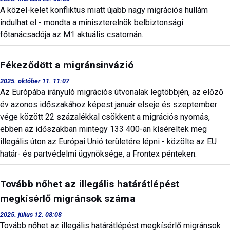
A közel-kelet konfliktus miatt újabb nagy migrációs hullám
indulhat el - mondta a miniszterelnök belbiztonsági
főtanácsadója az M1 aktuális csatornán.
Fékeződött a migránsinvázió
2025. október 11. 11:07
Az Európába irányuló migrációs útvonalak legtöbbjén, az előző
év azonos időszakához képest január elseje és szeptember
vége között 22 százalékkal csökkent a migrációs nyomás,
ebben az időszakban mintegy 133 400-an kíséreltek meg
illegális úton az Európai Unió területére lépni - közölte az EU
határ- és partvédelmi ügynöksége, a Frontex pénteken.
Tovább nőhet az illegális határátlépést
megkísérlő migránsok száma
2025. július 12. 08:08
Tovább nőhet az illegális határátlépést megkísérlő migránsok