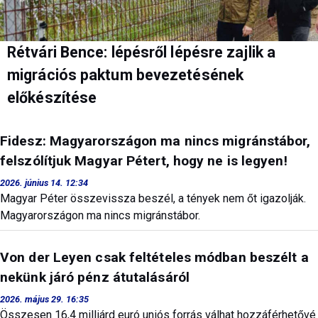
Rétvári Bence: lépésről lépésre zajlik a
migrációs paktum bevezetésének
előkészítése
Fidesz: Magyarországon ma nincs migránstábor,
felszólítjuk Magyar Pétert, hogy ne is legyen!
2026. június 14. 12:34
Magyar Péter összevissza beszél, a tények nem őt igazolják.
Magyarországon ma nincs migránstábor.
Von der Leyen csak feltételes módban beszélt a
nekünk járó pénz átutalásáról
2026. május 29. 16:35
Összesen 16,4 milliárd euró uniós forrás válhat hozzáférhetővé