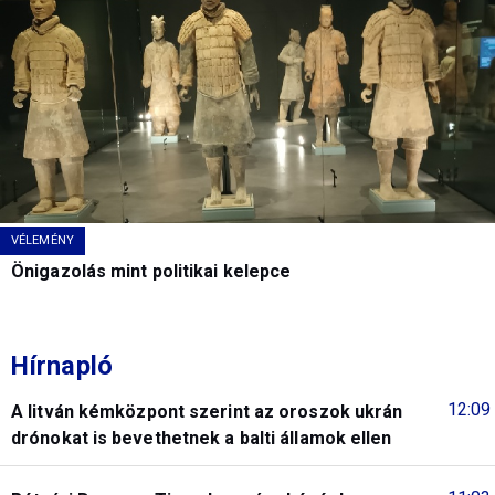
VÉLEMÉNY
Önigazolás mint politikai kelepce
Hírnapló
12:09
A litván kémközpont szerint az oroszok ukrán
drónokat is bevethetnek a balti államok ellen