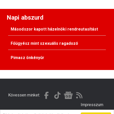
Napi abszurd
Másodszor kapott házelnöki rendreutasítást
Főügyész mint szexuális ragadozó
Pimasz önkényúr
Kövessen minket:
Impresszum