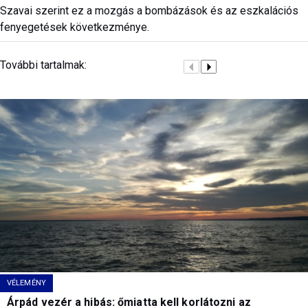
Szavai szerint ez a mozgás a bombázások és az eszkalációs
fenyegetések következménye.
További tartalmak:
VÉLEMÉNY
Árpád vezér a hibás: őmiatta kell korlátozni az