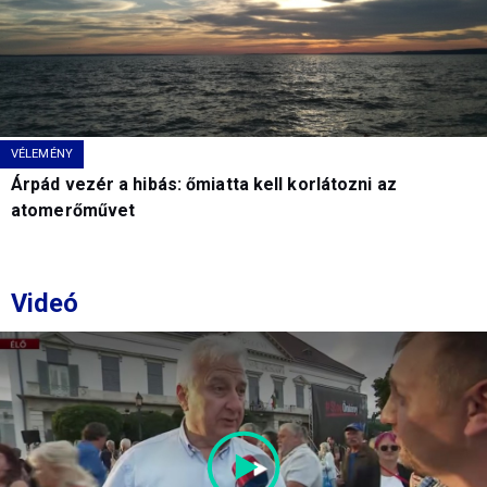
VÉLEMÉNY
Árpád vezér a hibás: őmiatta kell korlátozni az
atomerőművet
Videó