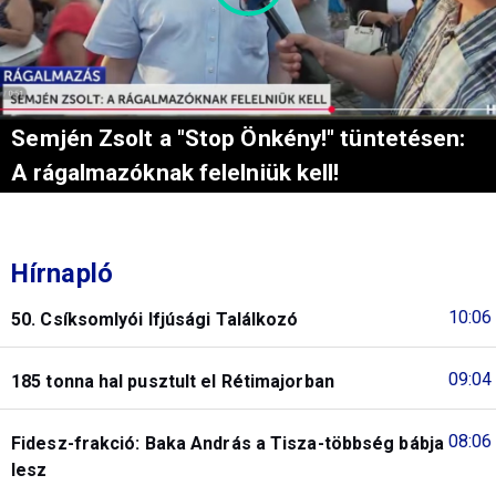
Semjén Zsolt a "Stop Önkény!" tüntetésen:
A rágalmazóknak felelniük kell!
Hírnapló
10:06
50. Csíksomlyói Ifjúsági Találkozó
09:04
185 tonna hal pusztult el Rétimajorban
08:06
Fidesz-frakció: Baka András a Tisza-többség bábja
lesz