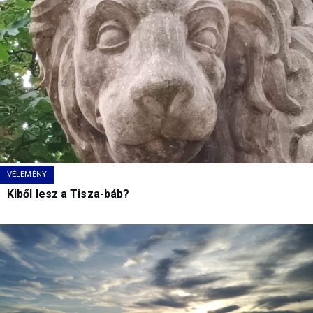
VÉLEMÉNY
Kiből lesz a Tisza-báb?