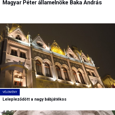
Magyar Péter államelnöke Baka András
VÉLEMÉNY
Lelepleződött a nagy bábjátékos