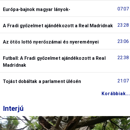
07:07
Európa-bajnok magyar lányok-
23:28
A Fradi győzelmet ajándékozott a Real Madridnak
23:06
Az ötös lottó nyerőszámai és nyereményei
22:38
Futball: A Fradi győzelmet ajándékozott a Real
Madridnak
21:07
Tojást dobáltak a parlament ülésén
Korábbiak...
Interjú