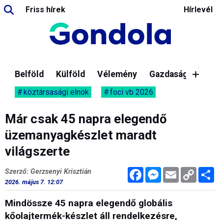
Friss hírek
Hírlevél
Belföld
Külföld
Vélemény
Gazdaság
köztársasági elnök
foci vb 2026
Már csak 45 napra elegendő
üzemanyagkészlet maradt
világszerte
Facebook
Messenger
Email
Copy
M
Szerző: Gerzsenyi Krisztián
Link
2026. május 7. 12:07
Mindössze 45 napra elegendő globális
kőolajtermék-készlet áll rendelkezésre,