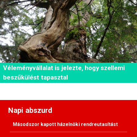
Véleményvállalat is jelezte, hogy szellemi
beszűkülést tapasztal
Napi abszurd
Másodszor kapott házelnöki rendreutasítást