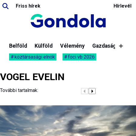
Friss hírek
Hírlevél
Belföld
Külföld
Vélemény
Gazdaság
köztársasági elnök
foci vb 2026
VOGEL EVELIN
További tartalmak: