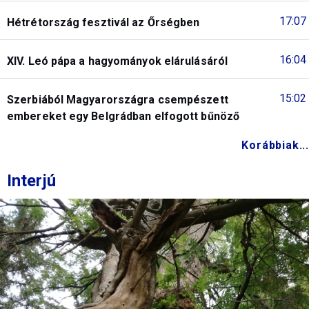
17:07
Hétrétország fesztivál az Őrségben
16:04
XIV. Leó pápa a hagyományok elárulásáról
15:02
Szerbiából Magyarországra csempészett
embereket egy Belgrádban elfogott bűnöző
Korábbiak...
Interjú