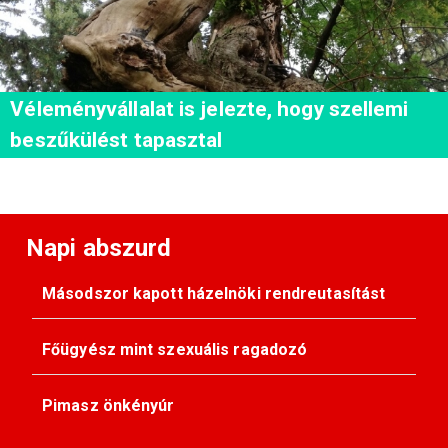
Véleményvállalat is jelezte, hogy szellemi
beszűkülést tapasztal
Napi abszurd
Másodszor kapott házelnöki rendreutasítást
Főügyész mint szexuális ragadozó
Pimasz önkényúr