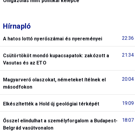
Önigazolás mint politikai kelepce
Hírnapló
22:36
A hatos lottó nyerőszámai és nyereményei
21:34
Csütörtököt mondó kupacsapatok: zakózott a
Vasutas és az ETO
20:04
Magyarverő olaszokat, németeket ítélnek el
másodfokon
19:09
Elkészítették a Hold új geológiai térképét
18:07
Ősszel elindulhat a személyforgalom a Budapest-
Belgrád vasútvonalon