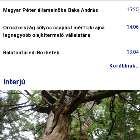
15:25
Magyar Péter államelnöke Baka András
14:06
Oroszország súlyos csapást mért Ukrajna
legnagyobb olajkitermelő vállalatára
13:04
Balatonfüredi Borhetek
Korábbiak...
Interjú