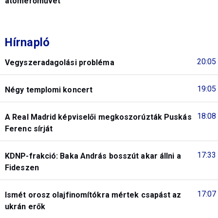
atomerőművet
Hírnapló
20:05
Vegyszeradagolási probléma
19:05
Négy templomi koncert
18:08
A Real Madrid képviselői megkoszorúzták Puskás
Ferenc sírját
17:33
KDNP-frakció: Baka András bosszút akar állni a
Fideszen
17:07
Ismét orosz olajfinomítókra mértek csapást az
ukrán erők