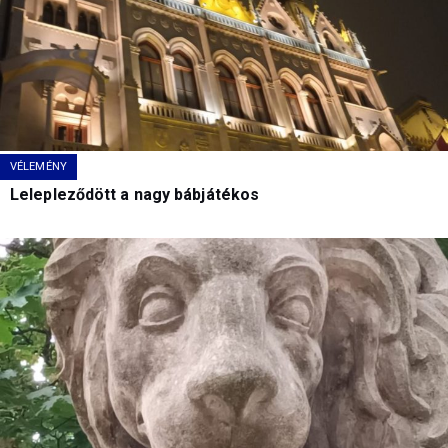
VÉLEMÉNY
Lelepleződött a nagy bábjátékos