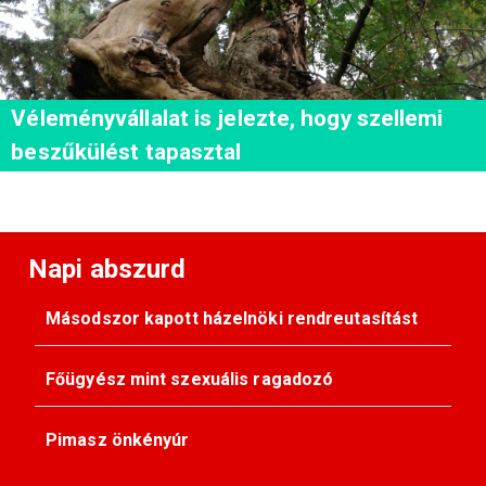
Véleményvállalat is jelezte, hogy szellemi
beszűkülést tapasztal
Napi abszurd
Másodszor kapott házelnöki rendreutasítást
Főügyész mint szexuális ragadozó
Pimasz önkényúr