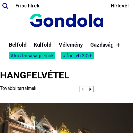
Friss hírek
Hírlevél
Belföld
Külföld
Vélemény
Gazdaság
köztársasági elnök
foci vb 2026
HANGFELVÉTEL
További tartalmak: