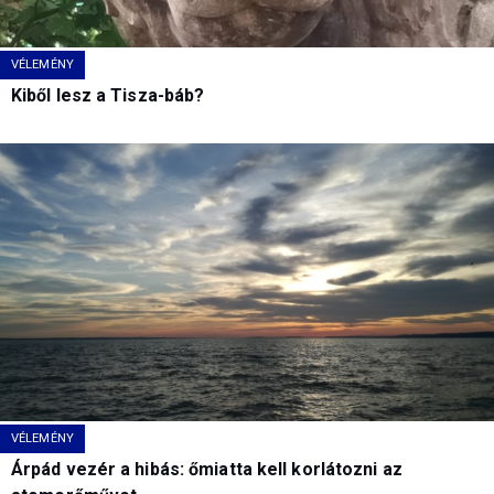
VÉLEMÉNY
Kiből lesz a Tisza-báb?
VÉLEMÉNY
Árpád vezér a hibás: őmiatta kell korlátozni az