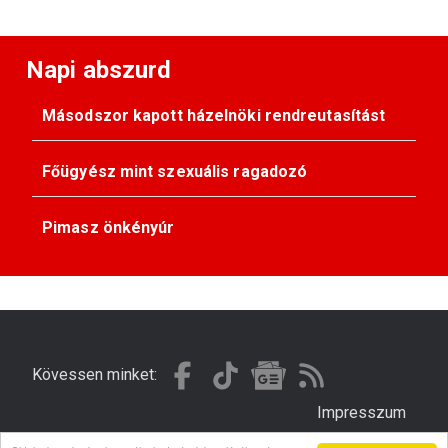
Napi abszurd
Másodszor kapott házelnöki rendreutasítást
Főügyész mint szexuális ragadozó
Pimasz önkényúr
Kövessen minket:
Impresszum