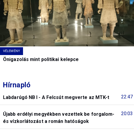
VÉLEMÉNY
Önigazolás mint politikai kelepce
Hírnapló
22:47
Labdarúgó NB I - A Felcsút megverte az MTK-t
20:03
Újabb erdélyi megyékben vezettek be forgalom-
és vízkorlátozást a román hatóságok