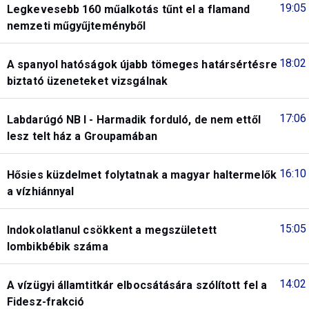
19:05
Legkevesebb 160 műalkotás tűnt el a flamand
nemzeti műgyűjteményből
18:02
A spanyol hatóságok újabb tömeges határsértésre
biztató üzeneteket vizsgálnak
17:06
Labdarúgó NB I - Harmadik forduló, de nem ettől
lesz telt ház a Groupamában
16:10
Hősies küzdelmet folytatnak a magyar haltermelők
a vízhiánnyal
15:05
Indokolatlanul csökkent a megszületett
lombikbébik száma
14:02
A vízügyi államtitkár elbocsátására szólított fel a
Fidesz-frakció