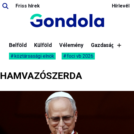
Friss hírek
Hírlevél
Belföld
Külföld
Vélemény
Gazdaság
köztársasági elnök
foci vb 2026
HAMVAZÓSZERDA