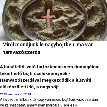
Miről mondjunk le nagyböjtben: ma van
hamvazószerda
A húsételtől való tartózkodás nem önmagában
tekinthető böjti cselekménynek -
Hamvazószerdával megkezdődik a húsvéti
előkészületi idő, a nagyböjt
2025. március 4. 13:39
A húsvétra felkészítő negyvennapos böjt hamvazószerdán
veszi kezdetét, amely idén március 5-ére esik.