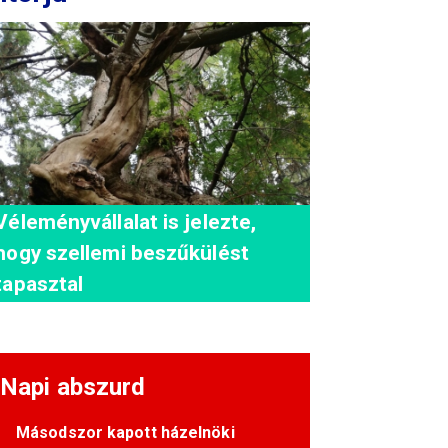
Véleményvállalat is jelezte,
hogy szellemi beszűkülést
tapasztal
Napi abszurd
Másodszor kapott házelnöki