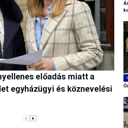
Ár
k
nyellenes előadás miatt a
Ön
et egyházügyi és köznevelési