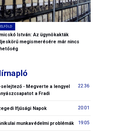
BELFÖLD
imicskó István: Az ügynökakták
eljeskörű megismerésére már nincs
ehetőség
írnapló
22:36
-selejtező - Megverte a lengyel
ányászcsapatot a Fradi
20:01
zegedi Ifjúsági Napok
19:05
ánikulai munkavédelmi problémák