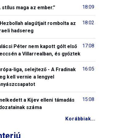
18:09
 stílus maga az ember.”
18:02
Hezbollah alagútjait rombolta az
raeli hadsereg
17:08
lácsi Péter nem kapott gólt első
ccsén a Villarrealban, és győztek
16:05
rópa-liga, selejtező - A Fradinak
g kell vernie a lengyel
ányászcsapatot
15:08
elkedett a Kijev elleni támadás
ldozatainak száma
Korábbiak...
nterjú