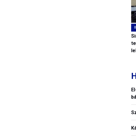
S
t
l
H
El
b
S
K