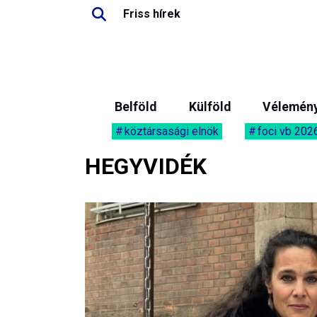
Friss hírek
Belföld
Külföld
Vélemén
köztársasági elnök
foci vb 202
HEGYVIDÉK