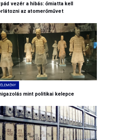
pád vezér a hibás: őmiatta kell
orlátozni az atomerőművet
VÉLEMÉNY
igazolás mint politikai kelepce