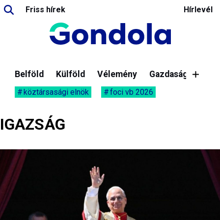
Friss hírek
Hírlevél
Belföld
Külföld
Vélemény
Gazdaság
köztársasági elnök
foci vb 2026
IGAZSÁG