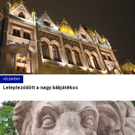
VÉLEMÉNY
Lelepleződött a nagy bábjátékos