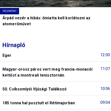
VÉLEMÉNY
Árpád vezér a hibás: őmiatta kell korlátozni az
atomerőművet
Hírnapló
12:00
Eger
11:07
Magyar-orosz páros vert meg francia-monacói
kettőst a montreali tenisztornán
10:06
50. Csíksomlyói Ifjúsági Találkozó
09:04
185 tonna hal pusztult el Rétimajorban