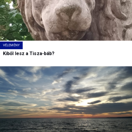
VÉLEMÉNY
Kiből lesz a Tisza-báb?