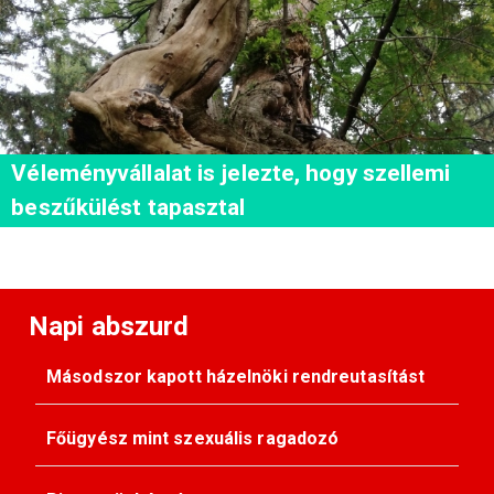
Véleményvállalat is jelezte, hogy szellemi
beszűkülést tapasztal
Napi abszurd
Másodszor kapott házelnöki rendreutasítást
Főügyész mint szexuális ragadozó