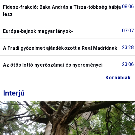
08:06
Fidesz-frakció: Baka András a Tisza-többség bábja
lesz
07:07
Európa-bajnok magyar lányok-
23:28
A Fradi győzelmet ajándékozott a Real Madridnak
23:06
Az ötös lottó nyerőszámai és nyereményei
Korábbiak...
Interjú