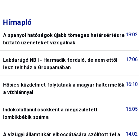
Hírnapló
18:02
A spanyol hatóságok újabb tömeges határsértésre
biztató üzeneteket vizsgálnak
17:06
Labdarúgó NB I - Harmadik forduló, de nem ettől
lesz telt ház a Groupamában
16:10
Hősies küzdelmet folytatnak a magyar haltermelők
a vízhiánnyal
15:05
Indokolatlanul csökkent a megszületett
lombikbébik száma
14:02
A vízügyi államtitkár elbocsátására szólított fel a