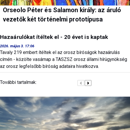
Orseolo Péter és Salamon király: az áruló
vezetők két történelmi prototípusa
Hazaárulókat ítéltek el - 20 évet is kaptak
2026. május 3. 17:06
Tavaly 219 embert ítéltek el az orosz bíróságok hazaárulás
címén - közölte vasárnap a TASZSZ orosz állami hírügynökség
az orosz legfelsőbb bíróság adataira hivatkozva.
További tartalmak: