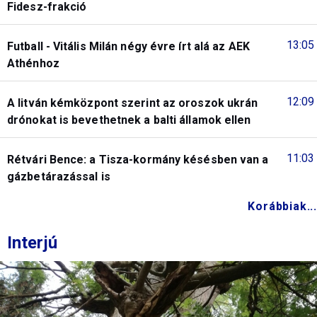
Fidesz-frakció
13:05
Futball - Vitális Milán négy évre írt alá az AEK
Athénhoz
12:09
A litván kémközpont szerint az oroszok ukrán
drónokat is bevethetnek a balti államok ellen
11:03
Rétvári Bence: a Tisza-kormány késésben van a
gázbetárazással is
Korábbiak...
Interjú