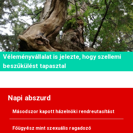
Véleményvállalat is jelezte, hogy szellemi
beszűkülést tapasztal
Napi abszurd
Másodszor kapott házelnöki rendreutasítást
Főügyész mint szexuális ragadozó