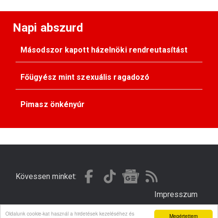
Napi abszurd
Másodszor kapott házelnöki rendreutasítást
Főügyész mint szexuális ragadozó
Pimasz önkényúr
Kövessen minket:
Impresszum
Oldalunk cookie-kat használ a hirdetések kezeléséhez és
Megértettem
© Gondola 2026 - Minden jog fenntartva