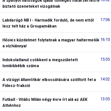
A spanyol hatóságok újabb tömeges határsértésre
biztató üzeneteket vizsgálnak
17:06
Labdarúgó NB I - Harmadik forduló, de nem ettől
lesz telt ház a Groupamában
16:10
Hősies küzdelmet folytatnak a magyar haltermelők
a vízhiánnyal
15:05
Indokolatlanul csökkent a megszületett
lombikbébik száma
14:02
A vízügyi államtitkár elbocsátására szólított fel a
Fidesz-frakció
13:05
Futball - Vitális Milán négy évre írt alá az AEK
Athénhoz