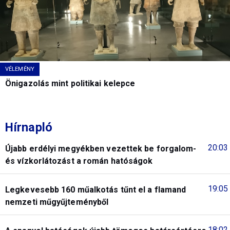
VÉLEMÉNY
Önigazolás mint politikai kelepce
Hírnapló
20:03
Újabb erdélyi megyékben vezettek be forgalom-
és vízkorlátozást a román hatóságok
19:05
Legkevesebb 160 műalkotás tűnt el a flamand
nemzeti műgyűjteményből
18:02