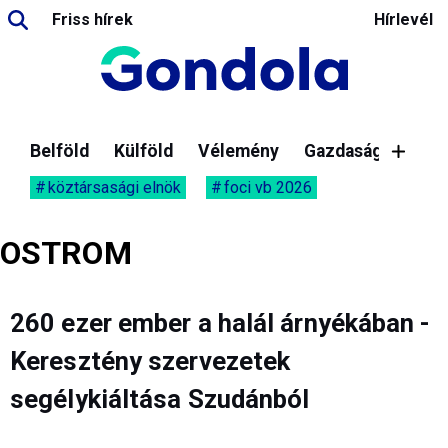
Friss hírek
Hírlevél
Belföld
Külföld
Vélemény
Gazdaság
köztársasági elnök
foci vb 2026
OSTROM
260 ezer ember a halál árnyékában -
Keresztény szervezetek
segélykiáltása Szudánból