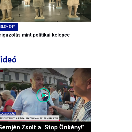
VÉLEMÉNY
igazolás mint politikai kelepce
ideó
Semjén Zsolt a "Stop Önkény!"