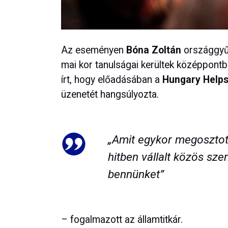
Az eseményen
Bóna Zoltán
országgyűl
mai kor tanulságai kerültek középpont
írt, hogy előadásában a
Hungary Help
üzenetét hangsúlyozta.
„Amit egykor megosztot
hitben vállalt közös sz
bennünket”
– fogalmazott az államtitkár.