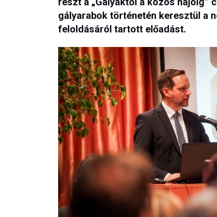
részt a „Gályáktól a közös hajóig” 
gályarabok történetén keresztül a n
feloldásáról tartott előadást.