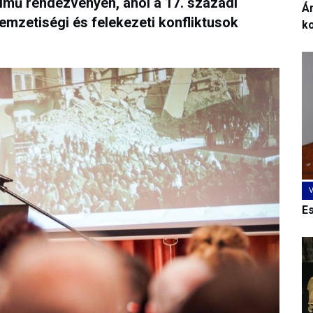
című rendezvényen, ahol a 17. századi
Ár
emzetiségi és felekezeti konfliktusok
k
E