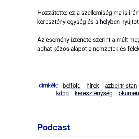
Hozzátette: ez a szellemiség ma is irá
keresztény egység és a helyben nyújtott
Az esemény üzenete szerint a múlt meg
adhat közös alapot a nemzetek és fele
címkék:
belföld
hírek
azbej tristan
kdnp
kereszténység
ökumen
Podcast