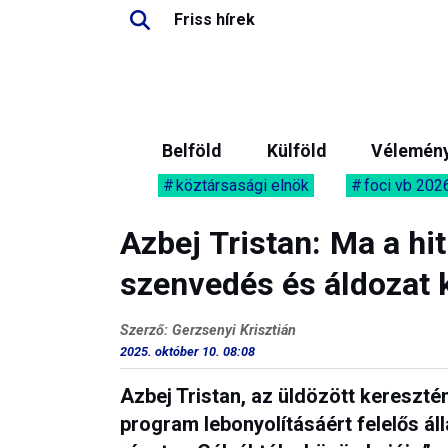
Friss hírek
Belföld
Külföld
Vélemén
köztársasági elnök
foci vb 202
Azbej Tristan: Ma a hit
szenvedés és áldozat 
Szerző: Gerzsenyi Krisztián
2025. október 10. 08:08
Azbej Tristan, az üldözött kereszt
program lebonyolításáért felelős ál