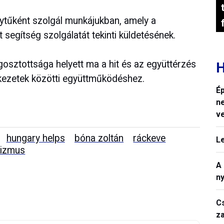
nytűként szolgál munkájukban, amely a
 segítség szolgálatát tekinti küldetésének.
osztottsága helyett ma a hit és az együttérzés
H
kezetek közötti együttműködéshez.
Ép
n
v
hungary helps
bóna zoltán
ráckeve
L
izmus
A
n
C
z