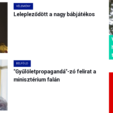
VÉLEMÉNY
Lelepleződött a nagy bábjátékos
BELFÖLD
"Gyűlöletpropagandá"-zó felirat a
minisztérium falán