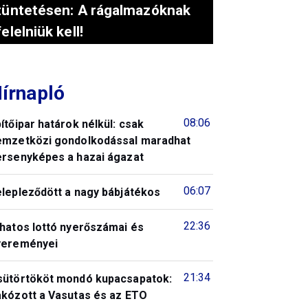
tüntetésen: A rágalmazóknak
felelniük kell!
írnapló
08:06
ítőipar határok nélkül: csak
emzetközi gondolkodással maradhat
ersenyképes a hazai ágazat
06:07
elepleződött a nagy bábjátékos
22:36
 hatos lottó nyerőszámai és
yereményei
21:34
sütörtököt mondó kupacsapatok:
akózott a Vasutas és az ETO