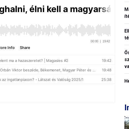
M
í
El
t
Ős
s
v
H
I