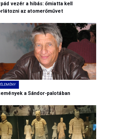
pád vezér a hibás: őmiatta kell
orlátozni az atomerőművet
VÉLEMÉNY
semények a Sándor-palotában