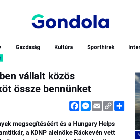
y
Gazdaság
Kultúra
Sporthírek
Inte
6
ben vállalt közös
köt össze bennünket
Facebook
Messenger
Email
Copy
Megos
Link
ények megsegítéséért és a Hungary Helps
lamtitkár, a KDNP alelnöke Ráckevén vett