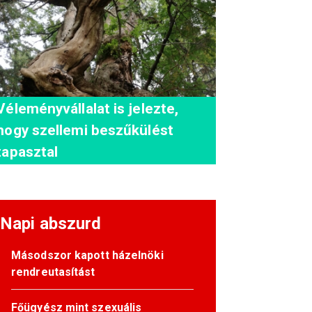
Véleményvállalat is jelezte,
hogy szellemi beszűkülést
tapasztal
Napi abszurd
Másodszor kapott házelnöki
rendreutasítást
Főügyész mint szexuális