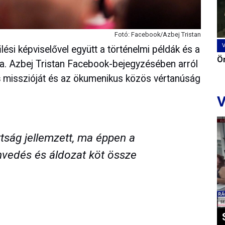
Fotó: Facebook/Azbej Tristan
ési képviselővel együtt a történelmi példák és a
Ön
ba. Azbej Tristan Facebook-bejegyzésében arról
s
misszióját és az ökumenikus közös vértanúság
V
tság jellemzett, ma éppen a
envedés és áldozat köt össze