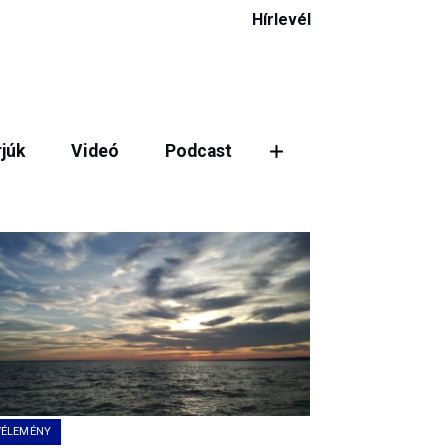
Hírlevél
rjúk
Videó
Podcast
ztás
VÉLEMÉNY