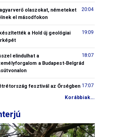
20:04
agyarverő olaszokat, németeket
télnek el másodfokon
19:09
készítették a Hold új geológiai
érképét
18:07
szel elindulhat a
zemélyforgalom a Budapest-Belgrád
asútvonalon
17:07
étrétország fesztivál az Őrségben
Korábbiak...
nterjú