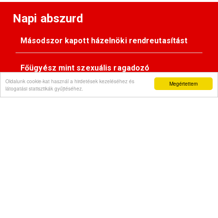
Napi abszurd
Másodszor kapott házelnöki rendreutasítást
Főügyész mint szexuális ragadozó
Oldalunk cookie-kat használ a hirdetések kezeléséhez és
Megértettem
látogatási statisztikák gyűjtéséhez.
Pimasz önkényúr
Kövessen minket:
Impresszum
© Gondola 2026 - Minden jog fenntartva