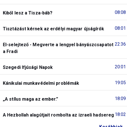
08:08
Kiből lesz a Tisza-báb?
08:01
Tisztázást kérnek az erdélyi magyar újságírók
22:36
El-selejtező - Megverte a lengyel bányászcsapatot
a Fradi
20:01
Szegedi Ifjúsági Napok
19:05
Kánikulai munkavédelmi problémák
18:09
„A stílus maga az ember.”
18:02
A Hezbollah alagútjait rombolta az izraeli hadsereg
Korábbiak...