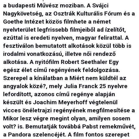
a budapesti Művész moziban. A Svájci
Nagykövetség, az Osztrák Kulturális Fórum és a
Goethe Intézet közös filmhete a német
nyelvterület legfrissebb filmjeiből ad ízelítőt,
ezúttal is eredeti nyelven, magyar felirattal. A
fesztiválon bemutatott alkotások közül több is
irodalmi vonatkozású, illetve női rendező
alkotása. A nyitófilm Robert Seethaler Egy
egész élet című regényének feldolgozása.
Szerepel a kínálatban a Miért nem küldtél az
angyalok közé?, mely Julia Franck 25 nyelvre
lefordított, azonos című regénye alapján
készült és Joachim Meyerhoff végtelenül
vicces önéletrajzi regényének megfilmesítése a
Mikor lesz végre megint olyan, amilyen sosem
volt? is. Bemutatják továbbá Pabst remekművét,
a Pandora szelencéjét. A film fontos szerepet