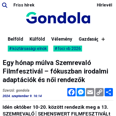
Friss hírek
Hírlevél
Belföld
Külföld
Vélemény
Gazdaság
köztársasági elnök
foci vb 2026
Egy hónap múlva Szemrevaló
Filmfesztivál – fókuszban irodalmi
adaptációk és női rendezők
Facebook
Messenger
Email
Copy
M
Szerző: gondola
Link
2024. szeptember 9. 16:14
Idén október 10-20. között rendezik meg a 13.
SZEMREVALÓ│SEHENSWERT FILMFESZTIVÁLt