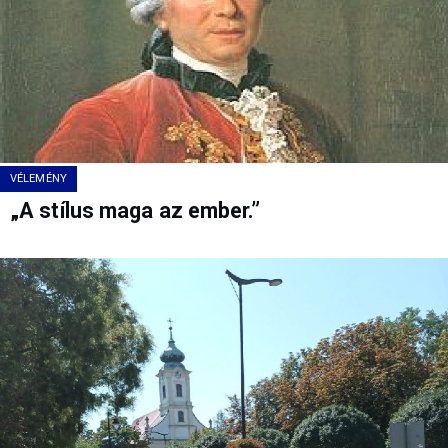
VÉLEMÉNY
„A stílus maga az ember.”