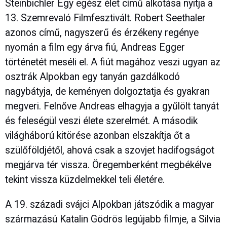
Steinbichler Egy egész élet című alkotása nyitja a
13. Szemrevaló Filmfesztivált. Robert Seethaler
azonos című, nagyszerű és érzékeny regénye
nyomán a film egy árva fiú, Andreas Egger
történetét meséli el. A fiút magához veszi ugyan az
osztrák Alpokban egy tanyán gazdálkodó
nagybátyja, de keményen dolgoztatja és gyakran
megveri. Felnőve Andreas elhagyja a gyűlölt tanyát
és feleségül veszi élete szerelmét. A második
világháború kitörése azonban elszakítja őt a
szülőföldjétől, ahová csak a szovjet hadifogságot
megjárva tér vissza. Öregemberként megbékélve
tekint vissza küzdelmekkel teli életére.
A 19. századi svájci Alpokban játszódik a magyar
származású Katalin Gödrös legújabb filmje, a Silvia