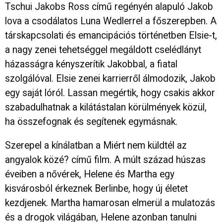
Tschui Jakobs Ross című regényén alapuló Jakob
lova a csodálatos Luna Wedlerrel a főszerepben. A
társkapcsolati és emancipációs történetben Elsie-t,
a nagy zenei tehetséggel megáldott cselédlányt
házasságra kényszerítik Jakobbal, a fiatal
szolgálóval. Elsie zenei karrierről álmodozik, Jakob
egy saját lóról. Lassan megértik, hogy csakis akkor
szabadulhatnak a kilátástalan körülmények közül,
ha összefognak és segítenek egymásnak.
Szerepel a kínálatban a Miért nem küldtél az
angyalok közé? című film. A múlt század húszas
éveiben a nővérek, Helene és Martha egy
kisvárosból érkeznek Berlinbe, hogy új életet
kezdjenek. Martha hamarosan elmerül a mulatozás
és a drogok világában, Helene azonban tanulni