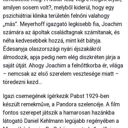
amilyen sosem volt?, melyből kiderül, hogy egy
pszichiátriai klinika területén felnőni valahogy
„más”. Meyerhoff igazgató legkisebb fia, Joachim
számára az ápoltak családtagnak számítanak, és
néha kedvesebbek hozzá, mint két bátyja.
Édesanyja olaszországi nyári éjszakákról
álmodozik, apja pedig nem elég diszkréten járja a
saját útját. Ahogy Joachim a felnőttkorba ér, világa
– nemcsak az első szerelem vesztesége miatt –
töredezni kezd…
Igazi csemegének ígérkezik Pabst 1929-ben
készült remekműve, a Pandora szelencéje. A film
fontos szerepet játszik a hamarosan hazánkba
látogató Daniel Kehlmann legújabb regényében a