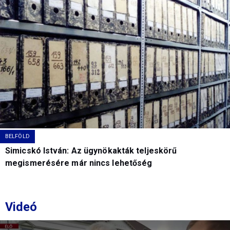
BELFÖLD
Simicskó István: Az ügynökakták teljeskörű
megismerésére már nincs lehetőség
Videó