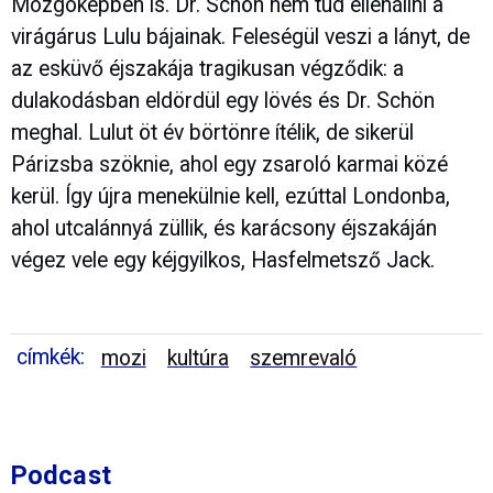
Mozgóképben is. Dr. Schön nem tud ellenállni a
virágárus Lulu bájainak. Feleségül veszi a lányt, de
az esküvő éjszakája tragikusan végződik: a
dulakodásban eldördül egy lövés és Dr. Schön
meghal. Lulut öt év börtönre ítélik, de sikerül
Párizsba szöknie, ahol egy zsaroló karmai közé
kerül. Így újra menekülnie kell, ezúttal Londonba,
ahol utcalánnyá züllik, és karácsony éjszakáján
végez vele egy kéjgyilkos, Hasfelmetsző Jack.
címkék:
mozi
kultúra
szemrevaló
Podcast