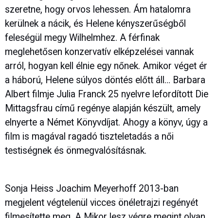
szeretne, hogy orvos lehessen. Ám hatalomra
kerülnek a nácik, és Helene kényszerűségből
feleségül megy Wilhelmhez. A férfinak
meglehetősen konzervatív elképzelései vannak
arról, hogyan kell élnie egy nőnek. Amikor véget ér
a háború, Helene súlyos döntés előtt áll… Barbara
Albert filmje Julia Franck 25 nyelvre lefordított Die
Mittagsfrau című regénye alapján készült, amely
elnyerte a Német Könyvdíjat. Ahogy a könyv, úgy a
film is magával ragadó tiszteletadás a női
testiségnek és önmegvalósításnak.
Sonja Heiss Joachim Meyerhoff 2013-ban
megjelent végtelenül vicces önéletrajzi regényét
filmesítette meg. A Mikor lesz végre megint olyan,