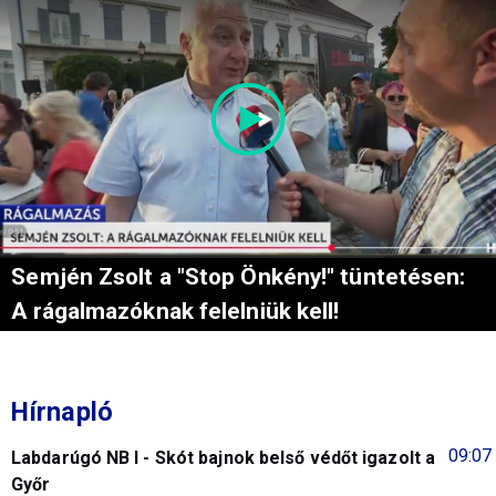
Semjén Zsolt a "Stop Önkény!" tüntetésen:
A rágalmazóknak felelniük kell!
Hírnapló
09:07
Labdarúgó NB I - Skót bajnok belső védőt igazolt a
Győr