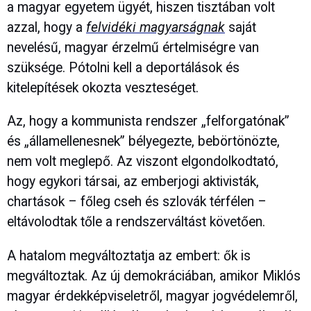
a magyar egyetem ügyét, hiszen tisztában volt
azzal, hogy a
felvidéki magyarságnak
saját
nevelésű, magyar érzelmű értelmiségre van
szüksége. Pótolni kell a deportálások és
kitelepítések okozta veszteséget.
Az, hogy a kommunista rendszer „felforgatónak”
és „államellenesnek” bélyegezte, bebörtönözte,
nem volt meglepő. Az viszont elgondolkodtató,
hogy egykori társai, az emberjogi aktivisták,
chartások – főleg cseh és szlovák térfélen –
eltávolodtak tőle a rendszerváltást követően.
A hatalom megváltoztatja az embert: ők is
megváltoztak. Az új demokráciában, amikor Miklós
magyar érdekképviseletről, magyar jogvédelemről,