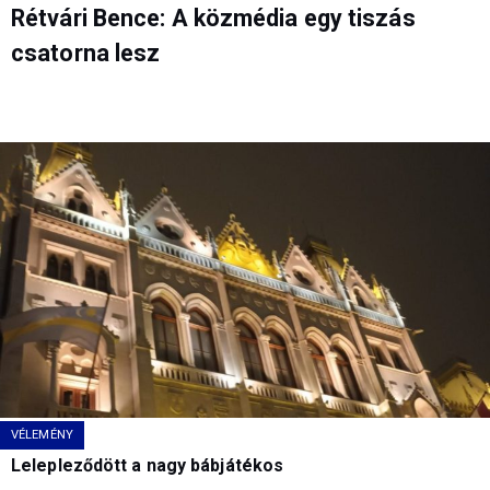
Rétvári Bence: A közmédia egy tiszás
csatorna lesz
VÉLEMÉNY
Lelepleződött a nagy bábjátékos