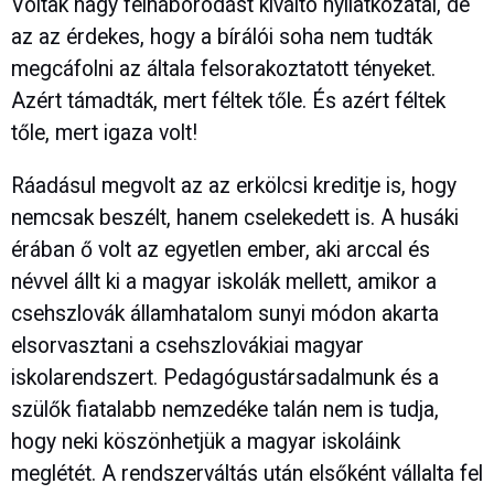
Voltak nagy felháborodást kiváltó nyilatkozatai, de
az az érdekes, hogy a bírálói soha nem tudták
megcáfolni az általa felsorakoztatott tényeket.
Azért támadták, mert féltek tőle. És azért féltek
tőle, mert igaza volt!
Ráadásul megvolt az az erkölcsi kreditje is, hogy
nemcsak beszélt, hanem cselekedett is. A husáki
érában ő volt az egyetlen ember, aki arccal és
névvel állt ki a magyar iskolák mellett, amikor a
csehszlovák államhatalom sunyi módon akarta
elsorvasztani a csehszlovákiai magyar
iskolarendszert. Pedagógustársadalmunk és a
szülők fiatalabb nemzedéke talán nem is tudja,
hogy neki köszönhetjük a magyar iskoláink
meglétét. A rendszerváltás után elsőként vállalta fel