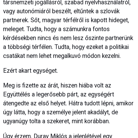
társnemzeti jogállásról, szabad nyelvhasználatról,
vagy autonómiáról beszélt, eltűntek a szlovák
partnerek. Sőt, magyar térfélről is kapott hideget,
meleget. Tudta, hogy a számunkra fontos
kérdésekben nincs és nem lesz őszinte partnerünk
a többségi térfélen. Tudta, hogy ezeket a politikai
csatákat nem lehet megalkuvó módon kezelni.
Ezért akart egységet.
Meg is fizette az árát, hiszen hiába volt az
Együttélés a legerősebb párt, az egységért
átengedte az első helyet. Hátra tudott lépni, amikor
úgy látta, hogy a személye jelent akadályt, de
ugyanúgy tolta a szekeret, mint korábban.
Úgy érzem, Duray Miklós a jelenlétével egy