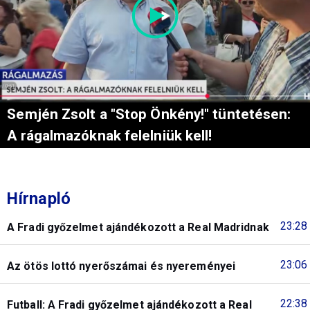
Semjén Zsolt a "Stop Önkény!" tüntetésen:
A rágalmazóknak felelniük kell!
Hírnapló
23:28
A Fradi győzelmet ajándékozott a Real Madridnak
23:06
Az ötös lottó nyerőszámai és nyereményei
22:38
Futball: A Fradi győzelmet ajándékozott a Real