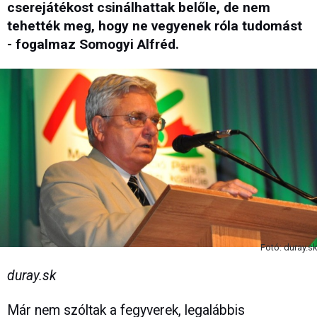
cserejátékost csinálhattak belőle, de nem
tehették meg, hogy ne vegyenek róla tudomást
- fogalmaz Somogyi Alfréd.
Fotó: duray.sk
duray.sk
Már nem szóltak a fegyverek, legalábbis