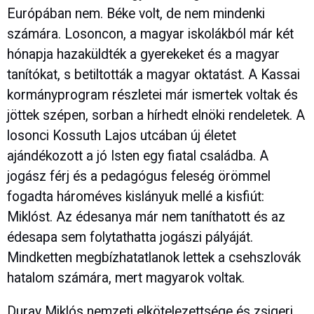
Európában nem. Béke volt, de nem mindenki
számára. Losoncon, a magyar iskolákból már két
hónapja hazaküldték a gyerekeket és a magyar
tanítókat, s betiltották a magyar oktatást. A Kassai
kormányprogram részletei már ismertek voltak és
jöttek szépen, sorban a hírhedt elnöki rendeletek. A
losonci Kossuth Lajos utcában új életet
ajándékozott a jó Isten egy fiatal családba. A
jogász férj és a pedagógus feleség örömmel
fogadta hároméves kislányuk mellé a kisfiút:
Miklóst. Az édesanya már nem taníthatott és az
édesapa sem folytathatta jogászi pályáját.
Mindketten megbízhatatlanok lettek a csehszlovák
hatalom számára, mert magyarok voltak.
Duray Miklós nemzeti elkötelezettsége és zsigeri