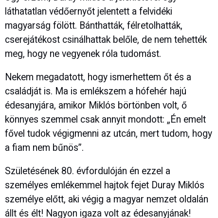
láthatatlan védőernyőt jelentett a felvidéki
magyarság fölött. Bánthatták, félretolhatták,
cserejátékost csinálhattak belőle, de nem tehették
meg, hogy ne vegyenek róla tudomást.
Nekem megadatott, hogy ismerhettem őt és a
családját is. Ma is emlékszem a hófehér hajú
édesanyjára, amikor Miklós börtönben volt, ő
könnyes szemmel csak annyit mondott: „Én emelt
fővel tudok végigmenni az utcán, mert tudom, hogy
a fiam nem bűnös”.
Születésének 80. évfordulóján én ezzel a
személyes emlékemmel hajtok fejet Duray Miklós
személye előtt, aki végig a magyar nemzet oldalán
állt és élt! Nagyon igaza volt az édesanyjának!