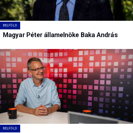
BELFÖLD
Magyar Péter államelnöke Baka András
BELFÖLD