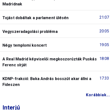
Madridnak
21:07
Tojást dobáltak a parlament ülésén
20:05
Vegyszeradagolási probléma
19:05
Négy templomi koncert
18:08
A Real Madrid képviselői megkoszorúzták Puskás
Ferenc sírját
17:33
KDNP-frakció: Baka András bosszút akar állni a
Fideszen
Korábbiak...
Interjú