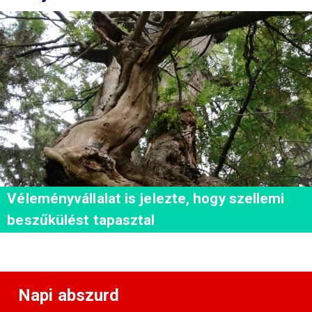
Véleményvállalat is jelezte, hogy szellemi
beszűkülést tapasztal
Napi abszurd