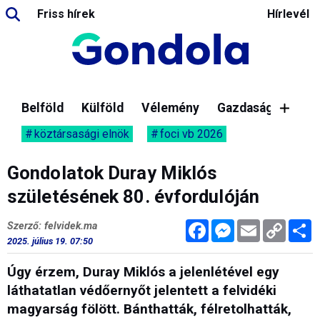
Friss hírek
Hírlevél
Belföld
Külföld
Vélemény
Gazdaság
köztársasági elnök
foci vb 2026
Gondolatok Duray Miklós
születésének 80. évfordulóján
Facebook
Messenger
Email
Copy
M
Szerző: felvidek.ma
Link
2025. július 19. 07:50
Úgy érzem, Duray Miklós a jelenlétével egy
láthatatlan védőernyőt jelentett a felvidéki
magyarság fölött. Bánthatták, félretolhatták,