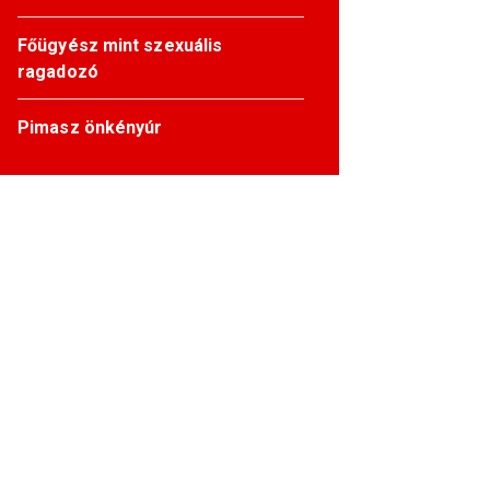
Főügyész mint szexuális
ragadozó
Pimasz önkényúr