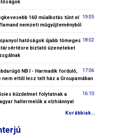
atóságok
19:05
egkevesebb 160 műalkotás tűnt el
 flamand nemzeti műgyűjteményből
18:02
 spanyol hatóságok újabb tömeges
atársértésre biztató üzeneteket
izsgálnak
17:06
bdarúgó NB I - Harmadik forduló,
 nem ettől lesz telt ház a Groupamában
16:10
ősies küzdelmet folytatnak a
gyar haltermelők a vízhiánnyal
Korábbiak...
nterjú