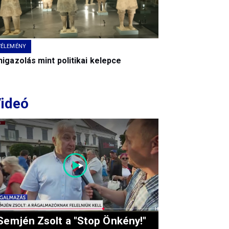
VÉLEMÉNY
igazolás mint politikai kelepce
ideó
Semjén Zsolt a "Stop Önkény!"