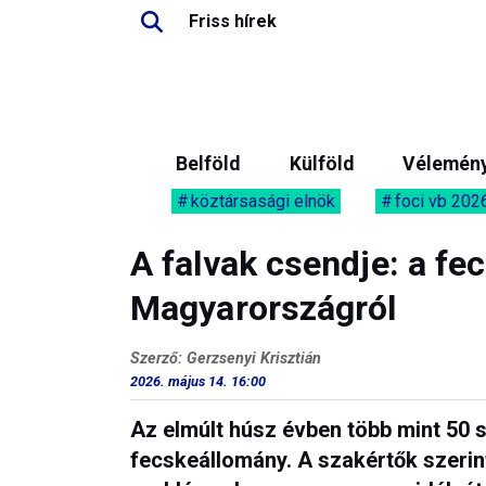
Friss hírek
Belföld
Külföld
Vélemén
köztársasági elnök
foci vb 202
A falvak csendje: a fec
Magyarországról
Szerző: Gerzsenyi Krisztián
2026. május 14. 16:00
Az elmúlt húsz évben több mint 50 
fecskeállomány. A szakértők szeri