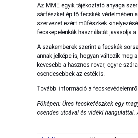
Az MME egyik tájékoztató anyaga szeri
sárfészket építő fecskék védelmében a
szervezet ezért műfészkek kihelyezését
fecskepelenkák használatát javasolja a
A szakemberek szerint a fecskék sors
annak jelképe is, hogyan változik meg a
kevesebb a hasznos rovar, egyre szára
csendesebbek az esték is.
További információ a fecskevédelemrő
Főképen: Üres fecskefészkek egy magya
csendes utcával és vidéki hangulattal. 