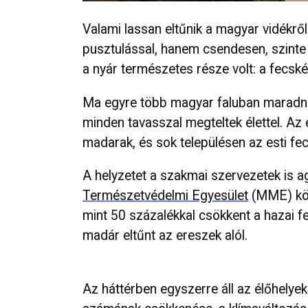
Valami lassan eltűnik a magyar vidékrő
pusztulással, hanem csendesen, szinte 
a nyár természetes része volt: a fecskék
Ma egyre több magyar faluban maradna
minden tavasszal megteltek élettel. Az
madarak, és sok településen az esti fecs
A helyzetet a szakmai szervezetek is a
Természetvédelmi Egyesület
(MME) köz
mint 50 százalékkal csökkent a hazai 
madár eltűnt az ereszek alól.
Az háttérben egyszerre áll az élőhelyek 