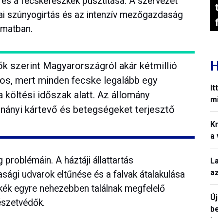
és a fecskefészkek pusztítása. A szervezet
miai szúnyogirtás és az intenzív mezőgazdaság
yamatban.
H
k szerint Magyarországról akár kétmillió
ntos, mert minden fecske legalább egy
It
 költési időszak alatt. Az állomány
mi
nányi kártevő és betegségeket terjesztő
Kr
a
g problémáin. A háztáji állattartás
L
a
ági udvarok eltűnése és a falvak átalakulása
kék egyre nehezebben találnak megfelelő
Ú
észetvédők.
b