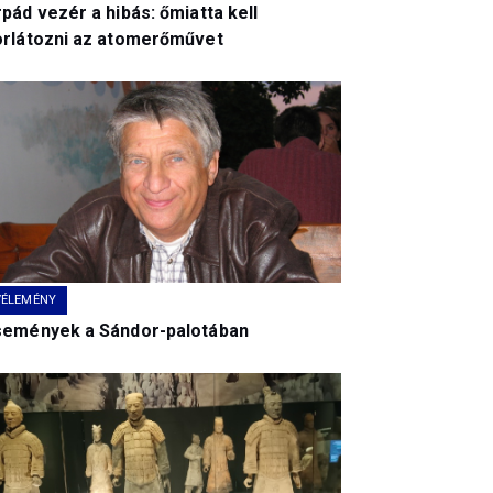
pád vezér a hibás: őmiatta kell
orlátozni az atomerőművet
VÉLEMÉNY
semények a Sándor-palotában