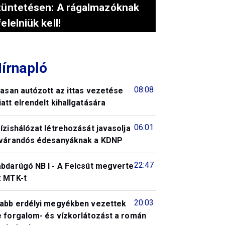
tüntetésen: A rágalmazóknak
felelniük kell!
írnapló
08:08
tasan autózott az ittas vezetése
att elrendelt kihallgatására
06:01
ízishálózat létrehozását javasolja
 várandós édesanyáknak a KDNP
22:47
abdarúgó NB I - A Felcsút megverte
z MTK-t
20:03
jabb erdélyi megyékben vezettek
e forgalom- és vízkorlátozást a román