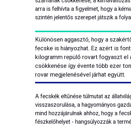
számának csökkenése, a klímaváltozás 
arra is felhívta a figyelmet, hogy a ké
szintén jelentős szerepet játszik a fol
Különösen aggasztó, hogy a szakértő
fecske is hiányozhat. Ez azért is fo
kilogramm repülő rovart fogyaszt el a
csökkenése így évente több ezer ton
rovar megjelenésével járhat együtt.
A fecskék eltűnése túlmutat az állatvilá
visszaszorulása, a hagyományos gazdas
mind hozzájárulnak ahhoz, hogy a fecs
fészkelőhelyet - hangsúlyozzák a term