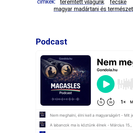
címkék:
teremtett világunk
fecske
magyar madártani és természet
Podcast