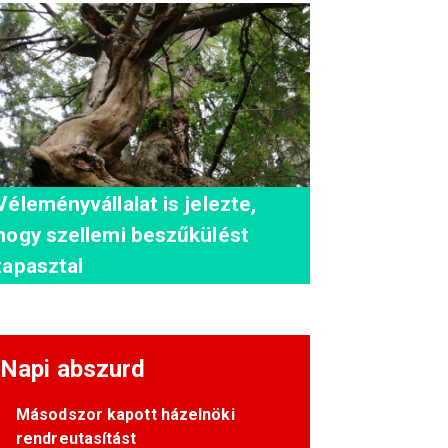
Véleményvállalat is jelezte,
hogy szellemi beszűkülést
tapasztal
Napi abszurd
Másodszor kapott házelnöki
rendreutasítást