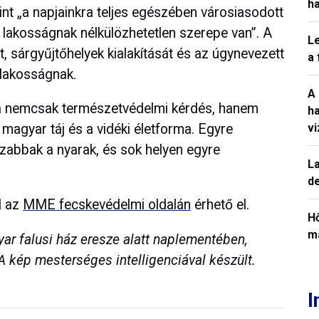
h
nt „a napjainkra teljes egészében városiasodott
 lakosságnak nélkülözhetetlen szerepe van”. A
L
, sárgyűjtőhelyek kialakítását és az úgynevezett
a
 lakosságnak.
A
a nemcsak természetvédelmi kérdés, hanem
h
v
 magyar táj és a vidéki életforma. Egyre
zabbak a nyarak, és sok helyen egyre
La
de
l az
MME fecskevédelmi oldalán
érhető el.
H
ma
r falusi ház eresze alatt naplementében,
A kép mesterséges intelligenciával készült.
I