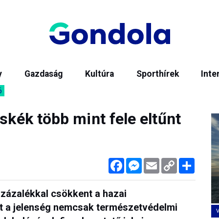
y
Gazdaság
Kultúra
Sporthírek
Inte
6
skék több mint fele eltűnt
Facebook
Messenger
Email
Copy
Megos
Link
százalékkal csökkent a hazai
nt a jelenség nemcsak természetvédelmi