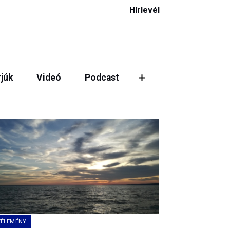
Hírlevél
rjúk
Videó
Podcast
ztás
VÉLEMÉNY