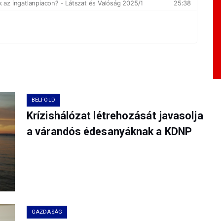
BELFÖLD
Krízishálózat létrehozását javasolja
a várandós édesanyáknak a KDNP
GAZDASÁG