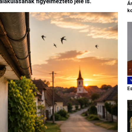
lakulásának figyelmeztető jele is.
Ár
k
E