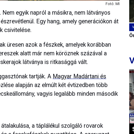
Fotó: MI
l. Nem egyik napról a másikra, nem látványos
észrevétlenül. Egy hang, amely generációkon át
 csivitelése.
Ön
k üresen azok a fészkek, amelyek korábban
 ereszek alatt már nem köröznek százával a
V
kerajok látványa is ritkasággá vált.
ggasztónak tartják. A
Magyar Madártani és
lése alapján az elmúlt két évtizedben több
fecskeállomány, vagyis legalább minden második
átalakulása, a táplálékul szolgáló rovarok