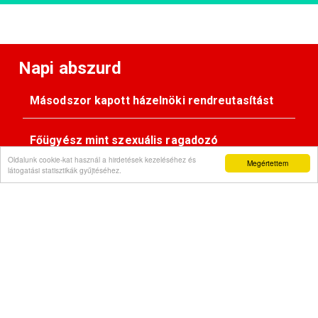
Napi abszurd
Másodszor kapott házelnöki rendreutasítást
Főügyész mint szexuális ragadozó
Oldalunk cookie-kat használ a hirdetések kezeléséhez és
Megértettem
látogatási statisztikák gyűjtéséhez.
Pimasz önkényúr
Kövessen minket:
Impresszum