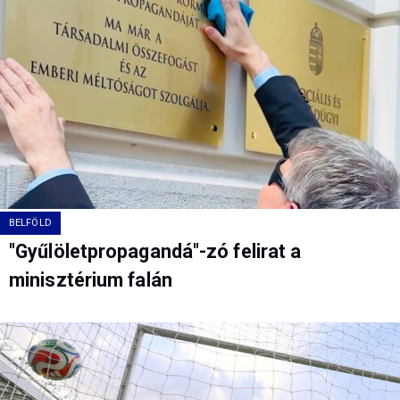
BELFÖLD
"Gyűlöletpropagandá"-zó felirat a
minisztérium falán