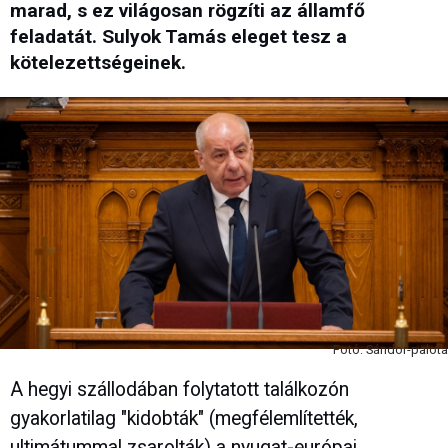
marad, s ez világosan rögzíti az államfő
feladatát. Sulyok Tamás eleget tesz a
kötelezettségeinek.
Fotó: Sándor-palota
A hegyi szállodában folytatott találkozón
gyakorlatilag "kidobták" (megfélemlítették,
ultimátummal zsarolták) a nyugat-európai