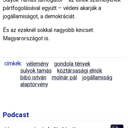
pártfogolásával együtt – védeni akarják a
jogállamiságot, a demokráciát.
És az ezeknél sokkal nagyobb kincset:
Magyarországot is.
címkék:
vélemény
gondola tények
sulyok tamás
köztársasági elnök
bibó istván
molnár pál
jogállamiság
alaptörvény
Podcast