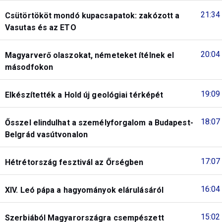
21:34
Csütörtököt mondó kupacsapatok: zakózott a
Vasutas és az ETO
20:04
Magyarverő olaszokat, németeket ítélnek el
másodfokon
19:09
Elkészítették a Hold új geológiai térképét
18:07
Ősszel elindulhat a személyforgalom a Budapest-
Belgrád vasútvonalon
17:07
Hétrétország fesztivál az Őrségben
16:04
XIV. Leó pápa a hagyományok elárulásáról
15:02
Szerbiából Magyarországra csempészett