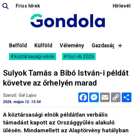
Friss hírek
Hírlevél
Belföld
Külföld
Vélemény
Gazdaság
köztársasági elnök
foci vb 2026
Sulyok Tamás a Bibó István-i példát
követve az őrhelyén marad
Facebook
Messenger
Email
Copy
M
Szerző: Gál Lajos
Link
2026. május 12. 13:34
A köztársasági elnök példátlan verbális
támadást kapott az Országgyűlés alakuló
ülésén. Mindamellett az Alaptörvény hatályban