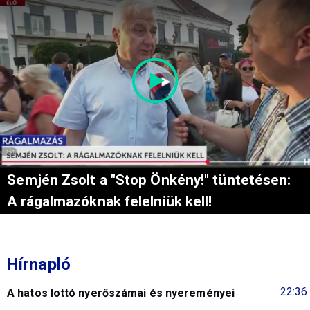
Semjén Zsolt a "Stop Önkény!" tüntetésen:
A rágalmazóknak felelniük kell!
Hírnapló
22:36
A hatos lottó nyerőszámai és nyereményei