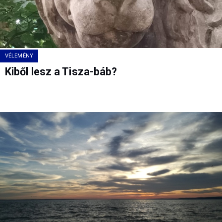
VÉLEMÉNY
Kiből lesz a Tisza-báb?