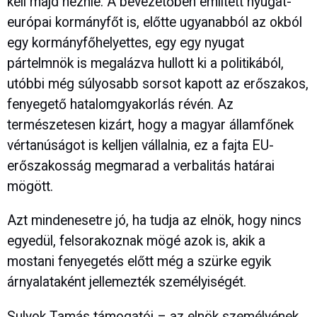
kell majd néznie. A bevezetőben említett nyugat-
európai kormányfőt is, előtte ugyanabból az okból
egy kormányfőhelyettes, egy egy nyugat
pártelmnök is megalázva hullott ki a politikából,
utóbbi még súlyosabb sorsot kapott az erőszakos,
fenyegető hatalomgyakorlás révén. Az
természetesen kizárt, hogy a magyar államfőnek
vértanúságot is kelljen vállalnia, ez a fajta EU-
erőszakosság megmarad a verbalitás határai
mögött.
Azt mindenesetre jó, ha tudja az elnök, hogy nincs
egyedül, felsorakoznak mögé azok is, akik a
mostani fenyegetés előtt még a szürke egyik
árnyalataként jellemezték személyiségét.
Sulyok Tamás támogatói – az elnök személyének