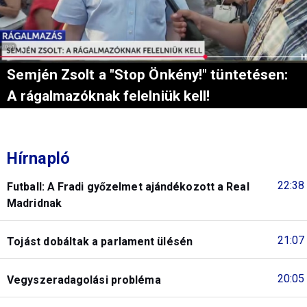
Semjén Zsolt a "Stop Önkény!" tüntetésen:
A rágalmazóknak felelniük kell!
Hírnapló
22:38
Futball: A Fradi győzelmet ajándékozott a Real
Madridnak
21:07
Tojást dobáltak a parlament ülésén
20:05
Vegyszeradagolási probléma