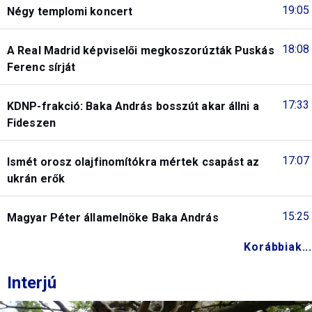
19:05
Négy templomi koncert
18:08
A Real Madrid képviselői megkoszorúzták Puskás
Ferenc sírját
17:33
KDNP-frakció: Baka András bosszút akar állni a
Fideszen
17:07
Ismét orosz olajfinomítókra mértek csapást az
ukrán erők
15:25
Magyar Péter államelnöke Baka András
Korábbiak...
Interjú