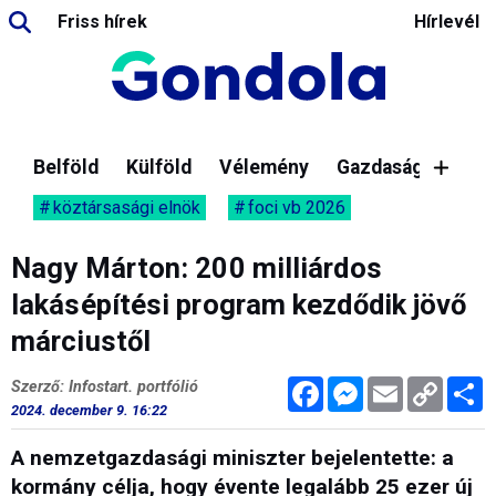
Friss hírek
Hírlevél
Belföld
Külföld
Vélemény
Gazdaság
köztársasági elnök
foci vb 2026
Nagy Márton: 200 milliárdos
lakásépítési program kezdődik jövő
márciustől
Facebook
Messenger
Email
Copy
M
Szerző: Infostart. portfólió
Link
2024. december 9. 16:22
A nemzetgazdasági miniszter bejelentette: a
kormány célja, hogy évente legalább 25 ezer új