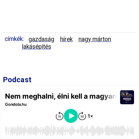
címkék:
gazdaság
hírek
nagy márton
lakásépítés
Podcast