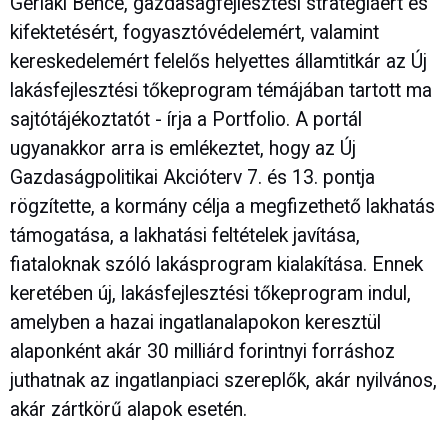
Gerlaki Bence, gazdaságfejlesztési stratégiáért és
kifektetésért, fogyasztóvédelemért, valamint
kereskedelemért felelős helyettes államtitkár az Új
lakásfejlesztési tőkeprogram témájában tartott ma
sajtótájékoztatót - írja a Portfolio. A portál
ugyanakkor arra is emlékeztet, hogy az Új
Gazdaságpolitikai Akcióterv 7. és 13. pontja
rögzítette, a kormány célja a megfizethető lakhatás
támogatása, a lakhatási feltételek javítása,
fiataloknak szóló lakásprogram kialakítása. Ennek
keretében új, lakásfejlesztési tőkeprogram indul,
amelyben a hazai ingatlanalapokon keresztül
alaponként akár 30 milliárd forintnyi forráshoz
juthatnak az ingatlanpiaci szereplők, akár nyilvános,
akár zártkörű alapok esetén.