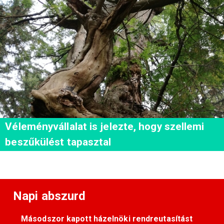
Véleményvállalat is jelezte, hogy szellemi
beszűkülést tapasztal
Napi abszurd
Másodszor kapott házelnöki rendreutasítást