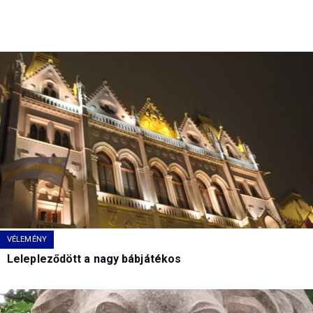
VÉLEMÉNY
Lelepleződött a nagy bábjátékos