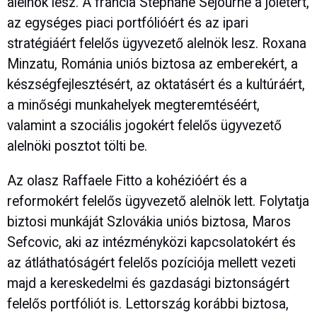
alelnök lesz. A francia Stéphane Séjourné a jólétért,
az egységes piaci portfólióért és az ipari
stratégiáért felelős ügyvezető alelnök lesz. Roxana
Minzatu, Románia uniós biztosa az emberekért, a
készségfejlesztésért, az oktatásért és a kultúráért,
a minőségi munkahelyek megteremtéséért,
valamint a szociális jogokért felelős ügyvezető
alelnöki posztot tölti be.
Az olasz Raffaele Fitto a kohézióért és a
reformokért felelős ügyvezető alelnök lett. Folytatja
biztosi munkáját Szlovákia uniós biztosa, Maros
Sefcovic, aki az intézményközi kapcsolatokért és
az átláthatóságért felelős pozíciója mellett vezeti
majd a kereskedelmi és gazdasági biztonságért
felelős portfóliót is. Lettország korábbi biztosa,