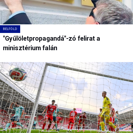
BELFÖLD
"Gyűlöletpropagandá"-zó felirat a
minisztérium falán