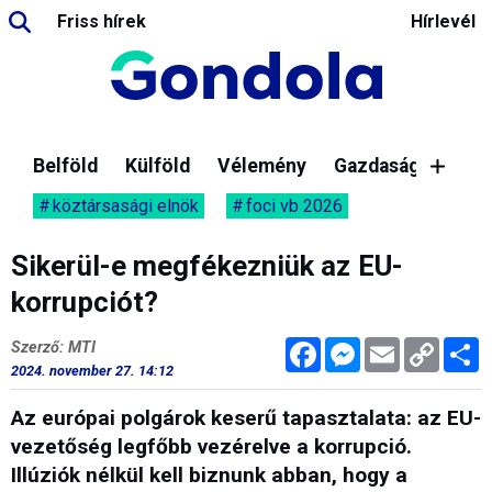
Friss hírek
Hírlevél
Belföld
Külföld
Vélemény
Gazdaság
köztársasági elnök
foci vb 2026
Sikerül-e megfékezniük az EU-
korrupciót?
Facebook
Messenger
Email
Copy
M
Szerző: MTI
Link
2024. november 27. 14:12
Az európai polgárok keserű tapasztalata: az EU-
vezetőség legfőbb vezérelve a korrupció.
Illúziók nélkül kell biznunk abban, hogy a