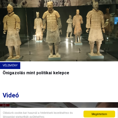
VÉLEMÉNY
Önigazolás mint politikai kelepce
Videó
Oldalunk cookie-kat használ a hirdetések kezeléséhez és
Megértettem
látogatási statisztikák gyűjtéséhez.