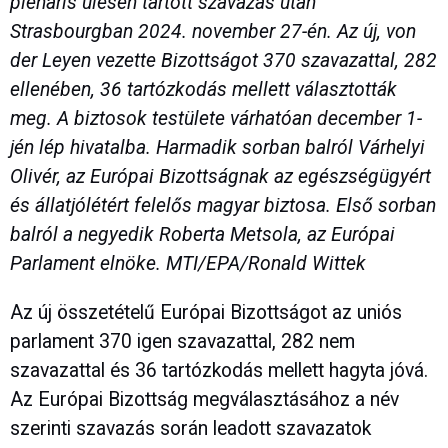
plenáris ülésén tartott szavazás után
Strasbourgban 2024. november 27-én. Az új, von
der Leyen vezette Bizottságot 370 szavazattal, 282
ellenében, 36 tartózkodás mellett választották
meg. A biztosok testülete várhatóan december 1-
jén lép hivatalba. Harmadik sorban balról Várhelyi
Olivér, az Európai Bizottságnak az egészségügyért
és állatjólétért felelős magyar biztosa. Első sorban
balról a negyedik Roberta Metsola, az Európai
Parlament elnöke. MTI/EPA/Ronald Wittek
Az új összetételű Európai Bizottságot az uniós
parlament 370 igen szavazattal, 282 nem
szavazattal és 36 tartózkodás mellett hagyta jóvá.
Az Európai Bizottság megválasztásához a név
szerinti szavazás során leadott szavazatok