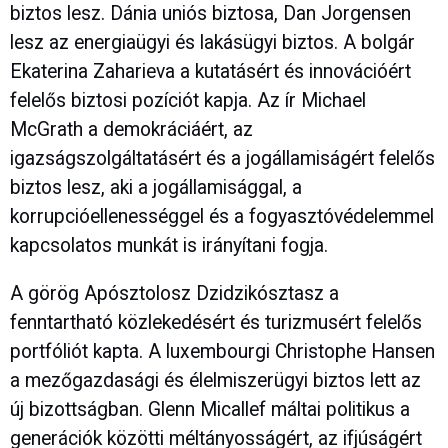
biztos lesz. Dánia uniós biztosa, Dan Jorgensen
lesz az energiaügyi és lakásügyi biztos. A bolgár
Ekaterina Zaharieva a kutatásért és innovációért
felelős biztosi pozíciót kapja. Az ír Michael
McGrath a demokráciáért, az
igazságszolgáltatásért és a jogállamiságért felelős
biztos lesz, aki a jogállamisággal, a
korrupcióellenességgel és a fogyasztóvédelemmel
kapcsolatos munkát is irányítani fogja.
A görög Apósztolosz Dzidzikósztasz a
fenntartható közlekedésért és turizmusért felelős
portfóliót kapta. A luxembourgi Christophe Hansen
a mezőgazdasági és élelmiszerügyi biztos lett az
új bizottságban. Glenn Micallef máltai politikus a
generációk közötti méltányosságért, az ifjúságért