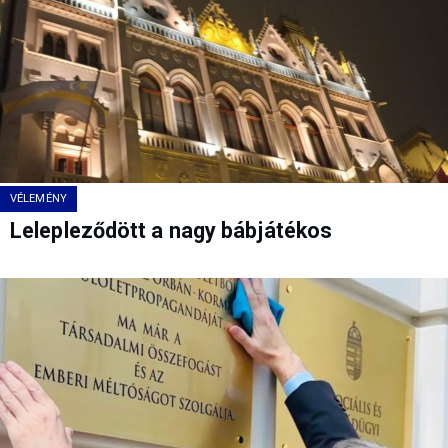
VÉLEMÉNY
Lelepleződött a nagy bábjátékos