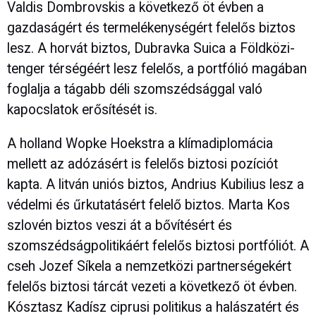
Valdis Dombrovskis a következő öt évben a
gazdaságért és termelékenységért felelős biztos
lesz. A horvát biztos, Dubravka Suica a Földközi-
tenger térségéért lesz felelős, a portfólió magában
foglalja a tágabb déli szomszédsággal való
kapocslatok erősítését is.
A holland Wopke Hoekstra a klímadiplomácia
mellett az adózásért is felelős biztosi pozíciót
kapta. A litván uniós biztos, Andrius Kubilius lesz a
védelmi és űrkutatásért felelő biztos. Marta Kos
szlovén biztos veszi át a bővítésért és
szomszédságpolitikáért felelős biztosi portfóliót. A
cseh Jozef Síkela a nemzetközi partnerségekért
felelős biztosi tárcát vezeti a következő öt évben.
Kósztasz Kadísz ciprusi politikus a halászatért és