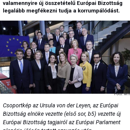
valamennyire új összetételű Európai Bizottság
legalább megfékezni tudja a korrumpálódást.
Fotó: MTI
Csoportkép az Ursula von der Leyen, az Európai
Bizottság elnöke vezette (első sor, b5) vezette új
Európai Bizottság tagjairól az Európai Parlament