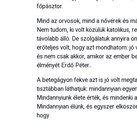
főpásztor.
Mind az orvosok, mind a nővérek és más
Nem tudom, ki volt közülük katolikus, r
távolabb álló. De szolgálatuk annyira ön
erőteljes volt, hogy azt mondhatom: jó v
és nem csak akkor, amikor az ember be
élményét Erdő Péter..
A betegágyon fekve azt is jó volt meg
tisztábban láthatjuk: mindannyian egy
Mindannyiunk élete érték, és mindenki 
Mindannyian élünk, és egyszer elköszönün
hogy