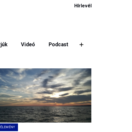
Hírlevél
rjúk
Videó
Podcast
ztás
VÉLEMÉNY