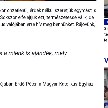
or önzetlenül, érdek nélkül szeretjük egymást, s
okszor elfelejtjük ezt, természetessé válik, de
us valójában erre hív meg bennünket. Rájövünk,
S
t
l
 a miénk is ajándék, mely
V
jújában Erdő Péter, a Magyar Katolikus Egyház