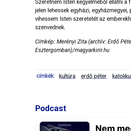
Szeretném Isten kegyelméből ellátni a
jelen lehessek egyházi, egyházmegyei, p
vihessem Isten szeretetét az emberekh
szenvednek.
Címkép: Merényi Zita (archív: Erdő Pé
Esztergomban)/magyarkirir.hu
címkék:
kultúra
erdő péter
katolik
Podcast