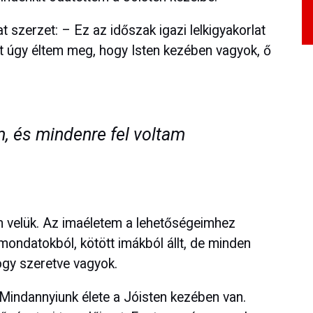
 szerzet: – Ez az időszak igazi lelkigyakorlat
 úgy éltem meg, hogy Isten kezében vagyok, ő
, és mindenre fel voltam
m velük. Az imaéletem a lehetőségeimhez
ondatokból, kötött imákból állt, de minden
ogy szeretve vagyok.
- Mindannyiunk élete a Jóisten kezében van.