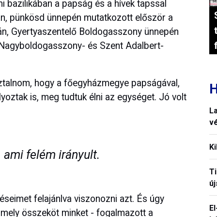
 bazilikában a papság és a hívek tapssal
án, pünkösd ünnepén mutatkozott először a
2-án, Gyertyaszentelő Boldogasszony ünnepén
 Nagyboldogasszony- és Szent Adalbert-
sztalnom, hogy a főegyházmegye papságával,
H
ályoztak is, meg tudtuk élni az egységet. Jó volt
La
vé
Ki
 ami felém irányult.
T
új
eimet felajánlva viszonozni azt. És úgy
El
amely összeköt minket - fogalmazott a