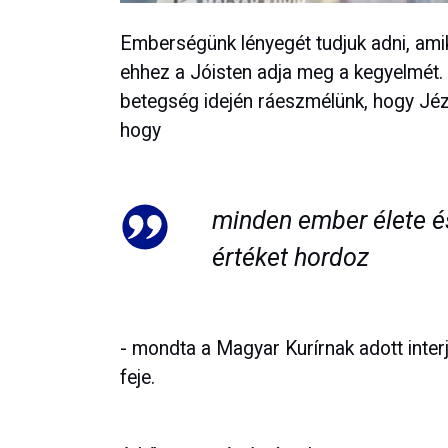
Emberségünk lényegét tudjuk adni, amik
ehhez a Jóisten adja meg a kegyelmét. S
betegség idején ráeszmélünk, hogy Jéz
hogy
minden ember élete és
értéket hordoz
- mondta a Magyar Kurírnak adott inter
feje.