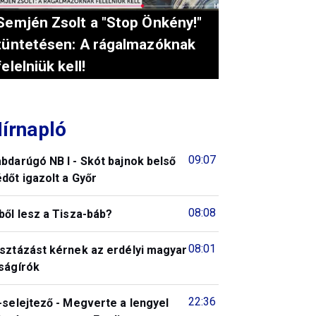
Semjén Zsolt a "Stop Önkény!"
tüntetésen: A rágalmazóknak
felelniük kell!
írnapló
09:07
bdarúgó NB I - Skót bajnok belső
dőt igazolt a Győr
08:08
ből lesz a Tisza-báb?
08:01
isztázást kérnek az erdélyi magyar
ságírók
22:36
-selejtező - Megverte a lengyel