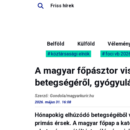
Friss hírek
Belföld
Külföld
Vélemén
köztársasági elnök
foci vb 202
A magyar főpásztor vis
betegségéről, gyógyul
Szerző: Gondola/magyarkurir.hu
2026. május 31. 16:08
Hónapokig elhúzódó betegségéből vi
primás érsek. A magyar főpap a kato