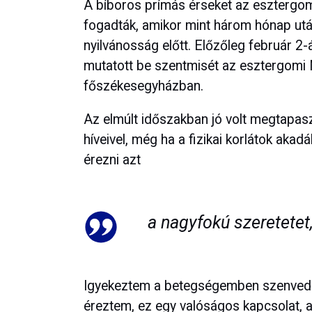
A bíboros prímás érseket az esztergomi
fogadták, amikor mint három hónap ut
nyilvánosság előtt. Előzőleg február 
mutatott be szentmisét az esztergomi
főszékesegyházban.
Az elmúlt időszakban jó volt megtapa
híveivel, még ha a fizikai korlátok akad
érezni azt
a nagyfokú szeretetet,
Igyekeztem a betegségemben szenvedés
éreztem, ez egy valóságos kapcsolat, 