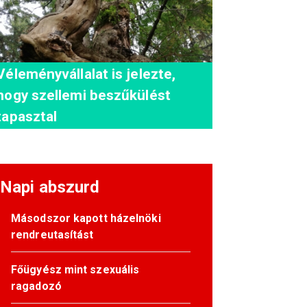
Véleményvállalat is jelezte,
hogy szellemi beszűkülést
tapasztal
Napi abszurd
Másodszor kapott házelnöki
rendreutasítást
Főügyész mint szexuális
ragadozó