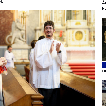
l.
Ár
k
Ön