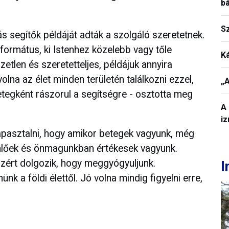
b
S
 segítők példáját adták a szolgáló szeretetnek.
eformátus, ki Istenhez közelebb vagy tőle
K
zetlen és szeretetteljes, példájuk annyira
olna az élet minden területén találkozni ezzel,
„A
tegként rászorul a segítségre - osztotta meg
A 
iz
tapasztalni, hogy amikor betegek vagyunk, még
enlőek és önmagunkban értékesek vagyunk.
azért dolgozik, hogy meggyógyuljunk.
I
k a földi élettől. Jó volna mindig figyelni erre,