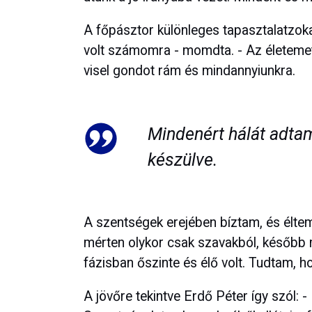
A főpásztor különleges tapasztalatzokat
volt számomra - momdta. - Az életemet
visel gondot rám és mindannyiunkra.
Mindenért hálát adtam
készülve.
A szentségek erejében bíztam, és élte
mérten olykor csak szavakból, később m
fázisban őszinte és élő volt. Tudtam, h
A jövőre tekintve Erdő Péter így szól: 