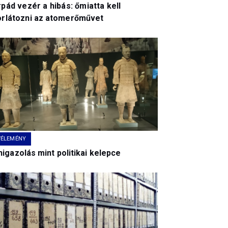
pád vezér a hibás: őmiatta kell
orlátozni az atomerőművet
VÉLEMÉNY
igazolás mint politikai kelepce