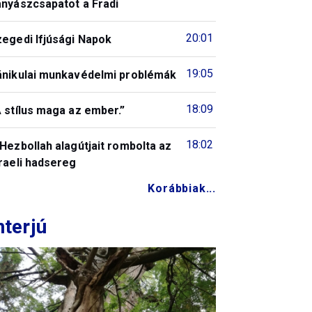
ányászcsapatot a Fradi
20:01
zegedi Ifjúsági Napok
19:05
ánikulai munkavédelmi problémák
18:09
 stílus maga az ember.”
18:02
Hezbollah alagútjait rombolta az
raeli hadsereg
Korábbiak...
nterjú