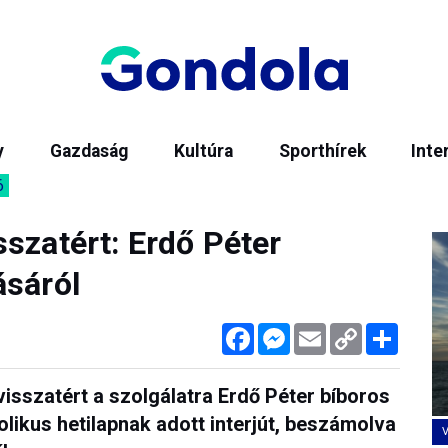
y
Gazdaság
Kultúra
Sporthírek
Inte
6
szatért: Erdő Péter
ásáról
Facebook
Messenger
Email
Copy
Megos
Link
sszatért a szolgálatra Erdő Péter bíboros
likus hetilapnak adott interjút, beszámolva