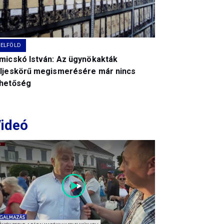
BELFÖLD
imicskó István: Az ügynökakták
eljeskörű megismerésére már nincs
ehetőség
ideó