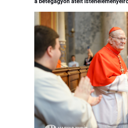
a betegágyon átélt istenéléményeirő