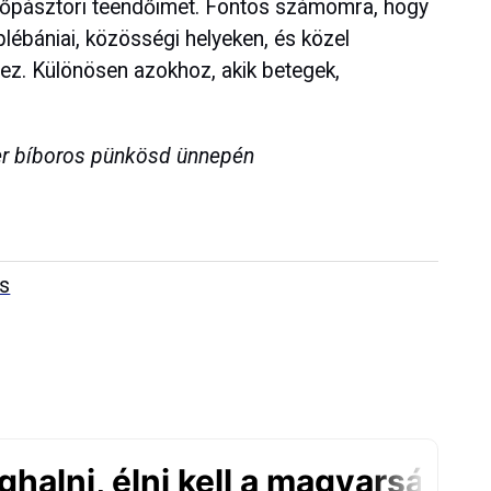
 főpásztori teendőimet. Fontos számomra, hogy
lébániai, közösségi helyeken, és közel
ez. Különösen azokhoz, akik betegek,
ter bíboros pünkösd ünnepén
us