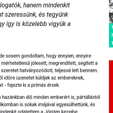
logatók, hanem mindenkit
t szeressünk, és tegyünk
y így is közelebb vigyük a
de sosem gondoltam, hogy ennyien, ennyire
mérhetetlenül jólesett, megrendített, segített a
zeretet hatványozódott, teljessé lett bennem.
ől időre üzenetet küldjek az embereknek,
 - fejezte ki a prímás érsek.
hazánkban élő minden emberért is, pártállástól
ékomban is sokak imájával egyesülhettünk, és
indenkit odatettem a Jóisten kezeibe.