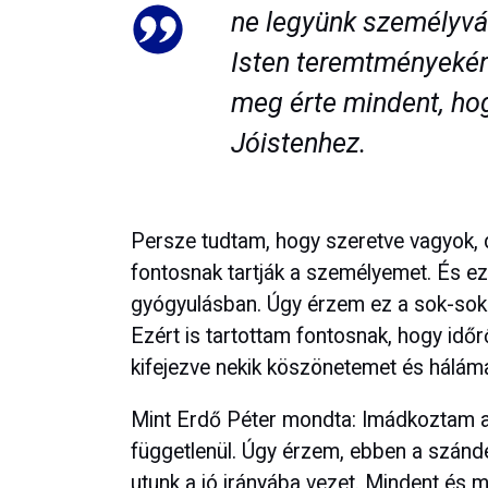
ne legyünk személyvá
Isten teremtményekén
meg érte mindent, hog
Jóistenhez.
Persze tudtam, hogy szeretve vagyok, 
fontosnak tartják a személyemet. És ez 
gyógyulásban. Úgy érzem ez a sok-sok s
Ezért is tartottam fontosnak, hogy időr
kifejezve nekik köszönetemet és hálámat
Mint Erdő Péter mondta: Imádkoztam a 
függetlenül. Úgy érzem, ebben a szánd
utunk a jó irányába vezet. Mindent és m