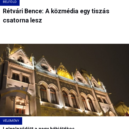
BELFÖLD
Rétvári Bence: A közmédia egy tiszás
csatorna lesz
VÉLEMÉNY
Lelepleződött a nagy bábjátékos