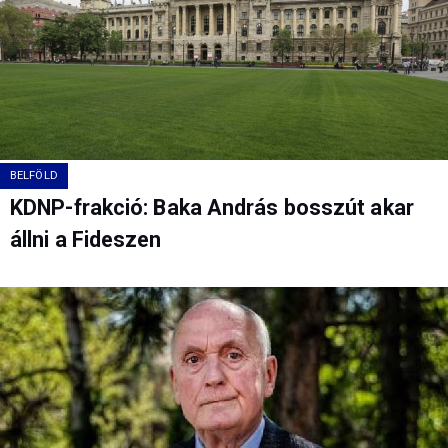
BELFÖLD
KDNP-frakció: Baka András bosszút akar
állni a Fideszen