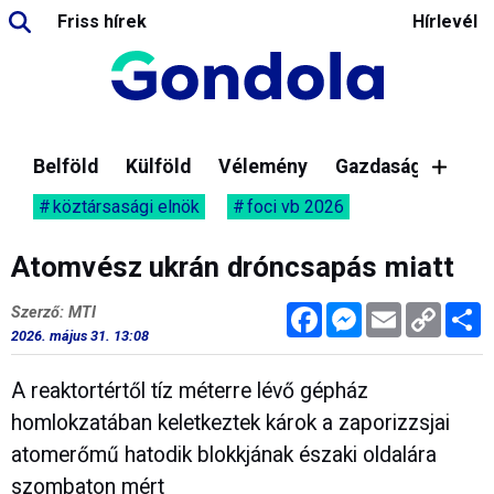
Friss hírek
Hírlevél
Belföld
Külföld
Vélemény
Gazdaság
köztársasági elnök
foci vb 2026
Atomvész ukrán dróncsapás miatt
Facebook
Messenger
Email
Copy
M
Szerző: MTI
Link
2026. május 31. 13:08
A reaktortértől tíz méterre lévő gépház
homlokzatában keletkeztek károk a zaporizzsjai
atomerőmű hatodik blokkjának északi oldalára
szombaton mért