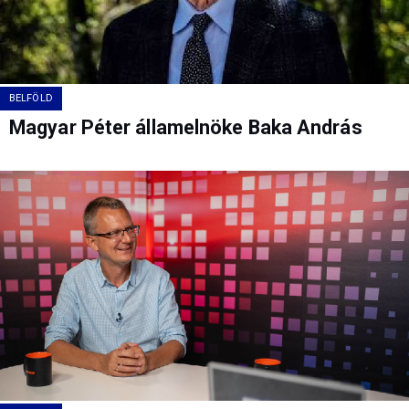
BELFÖLD
Magyar Péter államelnöke Baka András