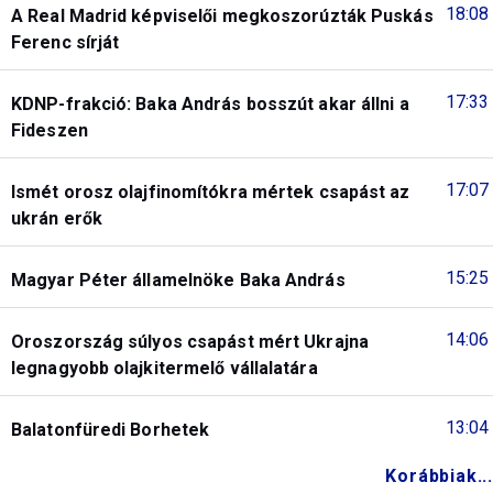
18:08
A Real Madrid képviselői megkoszorúzták Puskás
Ferenc sírját
17:33
KDNP-frakció: Baka András bosszút akar állni a
Fideszen
17:07
Ismét orosz olajfinomítókra mértek csapást az
ukrán erők
15:25
Magyar Péter államelnöke Baka András
14:06
Oroszország súlyos csapást mért Ukrajna
legnagyobb olajkitermelő vállalatára
13:04
Balatonfüredi Borhetek
Korábbiak...