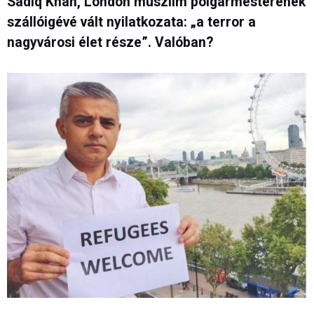
Sadiq Khan, London muszlim polgármesterének
szállóigévé vált nyilatkozata: „a terror a
nagyvárosi élet része”. Valóban?