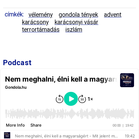
címkék:
vélemény
gondola tények
advent
karácsony
karácsonyi vásár
terrortámadás
iszlám
Podcast