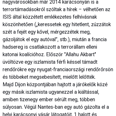
nagyvárosokban már 2014 karácsonyán is a
terrortámadásokról szóltak a hírek – vélhetően az
ISIS által közzétett emlékezetes felhívásnak
köszönhetően („keressetek egy hitetlent, zúzzátok
szét a fejét egy kővel, mérgezzétek meg,
gázoljátok el egy autóval”, stb.), miután a francia
hadsereg is csatlakozott a terrorállam elleni
katonai koalícióhoz. Először "Allahu Akbart"
üvöltözve egy iszlamista férfi késsel támadt
rendőrökre egy nyugat-franciaországi rendőrőrsön
és többeket megsebesített, mielőtt lelőtték.
Majd Dijon központjában hajtott a járókelők közé
egy másik iszlamista ugyanezzel a kiáltással,
amiben tizenegy ember sérült meg, többen
súlyosan. Végül Nantes-ban egy autó gázolta el a
helyi karácsonyi vásár látogatóit, 1 halott és