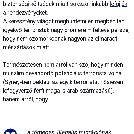
biztonsági költségek miatt sokszor inkább
lefújják
a rendezvényeket
.
A keresztény világot megbüntetni és megbénítani
igyekvő terroristák nagy örömére – feltéve persze,
hogy nem szomorkodnak nagyon az elmaradt
mészárlások miatt.
Természetesen nem arról van szó, hogy minden
muszlim bevándorló potenciális terrorista volna
(Syney-ben például az egyik terroristát hősiesen
lefegyverző férfi maga is arab származású),
hanem arról, hogy
a tömeges, illegális migrációnak