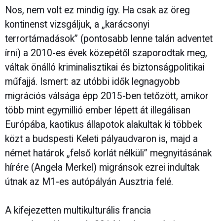
Nos, nem volt ez mindig így. Ha csak az öreg
kontinenst vizsgáljuk, a „karácsonyi
terrortámadások” (pontosabb lenne talán adventet
írni) a 2010-es évek közepétől szaporodtak meg,
váltak önálló kriminalisztikai és biztonságpolitikai
műfajjá. Ismert: az utóbbi idők legnagyobb
migrációs válsága épp 2015-ben tetőzött, amikor
több mint egymillió ember lépett át illegálisan
Európába, kaotikus állapotok alakultak ki többek
közt a budspesti Keleti pályaudvaron is, majd a
német határok „felső korlát nélküli” megnyitásának
hírére (Angela Merkel) migránsok ezrei indultak
útnak az M1-es autópályán Ausztria felé.
A kifejezetten multikulturális francia