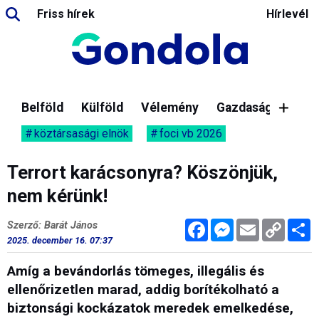
Friss hírek
Hírlevél
Belföld
Külföld
Vélemény
Gazdaság
köztársasági elnök
foci vb 2026
Terrort karácsonyra? Köszönjük,
nem kérünk!
Facebook
Messenger
Email
Copy
M
Szerző: Barát János
Link
2025. december 16. 07:37
Amíg a bevándorlás tömeges, illegális és
ellenőrizetlen marad, addig borítékolható a
biztonsági kockázatok meredek emelkedése,