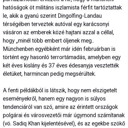
hatóságok öt militáns iszlamista férfit tartóztattak
le, akik a gyanú szerint Dingolfing-Landau
térségében terveztek autóval egy karácsonyi
vásáron az emberek közé hajtani azzal a céllal,
hogy „minél több embert öljenek meg..
Münchenben egyébként már idén februárban is
történt egy hasonló terrortámadás, amelyben egy
két éves kislány és 37 éves édesanyja vesztették
életüket, harmincan pedig megsérültek.
A fenti példákból is látszik, hogy nem elszigetelt
eseményekről, hanem egy nagyon is súlyos
tendenciáról van szó, amire az érintett országok
polgárai és városvezetői már úgymond számítanak
(vö. Sadiq Khan kijelentésével), és az egekbe szökő