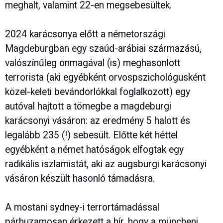
meghalt, valamint 22-en megsebesültek.
2024 karácsonya előtt a németországi
Magdeburgban egy szaúd-arábiai származású,
valószínűleg önmagával (is) meghasonlott
terrorista (aki egyébként orvospszichológusként
közel-keleti bevándorlókkal foglalkozott) egy
autóval hajtott a tömegbe a magdeburgi
karácsonyi vásáron: az eredmény 5 halott és
legalább 235 (!) sebesült. Előtte két héttel
egyébként a német hatóságok elfogtak egy
radikális iszlamistát, aki az augsburgi karácsonyi
vásáron készült hasonló támadásra.
A mostani sydney-i terrortámadással
párhuzamosan érkezett a hír, hogy a müncheni