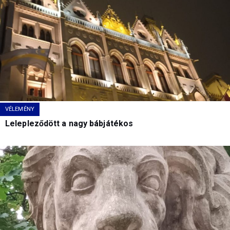
VÉLEMÉNY
Lelepleződött a nagy bábjátékos