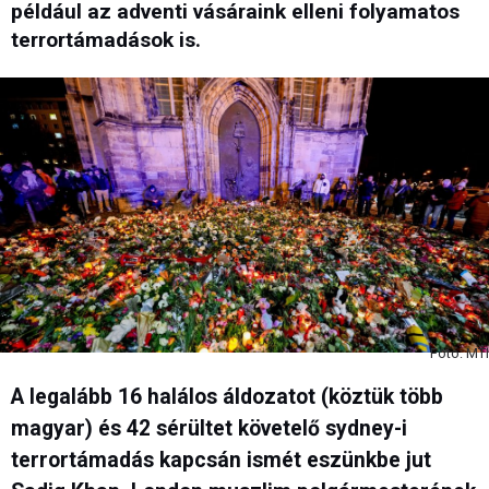
például az adventi vásáraink elleni folyamatos
terrortámadások is.
Fotó: MTI
A legalább 16 halálos áldozatot (köztük több
magyar) és 42 sérültet követelő sydney-i
terrortámadás kapcsán ismét eszünkbe jut