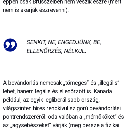
éppen csak Brüsszelben nem veszik észre (mert
nem is akarják észrevenni):
SENKIT, NE, ENGEDJÜNK, BE,
ELLENŐRZÉS, NÉLKÜL.
A bevándorlás nemcsak „tömeges” és „illegális”
lehet, hanem legális és ellenőrzött is. Kanada
például, az egyik legliberálisabb ország,
világszinten híres rendkívül szigorú bevándorlási
pontrendszeréről: oda valóban a „mérnököket” és
az „agysebészeket” várják (meg persze a fizikai