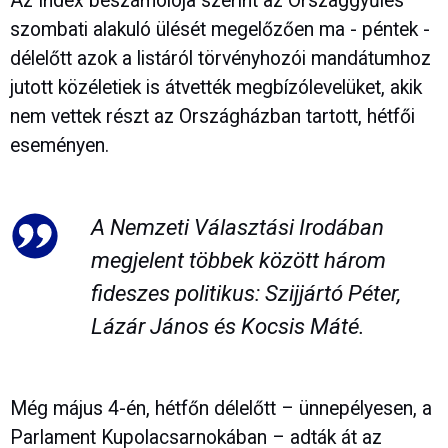
Az Index beszámolója szerint az Országgyűlés
szombati alakuló ülését megelőzően ma - péntek -
délelőtt azok a listáról törvényhozói mandátumhoz
jutott közéletiek is átvették megbízólevelüket, akik
nem vettek részt az Országházban tartott, hétfői
eseményen.
A Nemzeti Választási Irodában
megjelent többek között három
fideszes politikus: Szijjártó Péter,
Lázár János és Kocsis Máté.
Még május 4-én, hétfőn délelőtt – ünnepélyesen, a
Parlament Kupolacsarnokában – adták át az