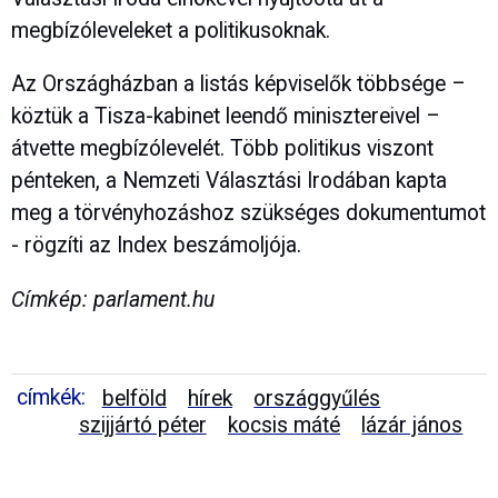
megbízóleveleket a politikusoknak.
Az Országházban a listás képviselők többsége –
köztük a Tisza-kabinet leendő minisztereivel –
átvette megbízólevelét. Több politikus viszont
pénteken, a Nemzeti Választási Irodában kapta
meg a törvényhozáshoz szükséges dokumentumot
- rögzíti az Index beszámoljója.
Címkép: parlament.hu
címkék:
belföld
hírek
országgyűlés
szijjártó péter
kocsis máté
lázár jános