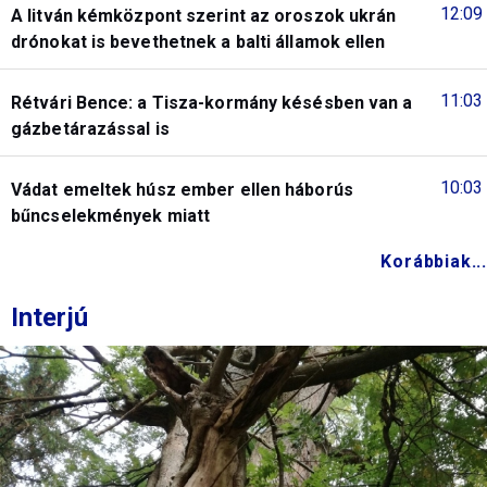
12:09
A litván kémközpont szerint az oroszok ukrán
drónokat is bevethetnek a balti államok ellen
11:03
Rétvári Bence: a Tisza-kormány késésben van a
gázbetárazással is
10:03
Vádat emeltek húsz ember ellen háborús
bűncselekmények miatt
Korábbiak...
Interjú