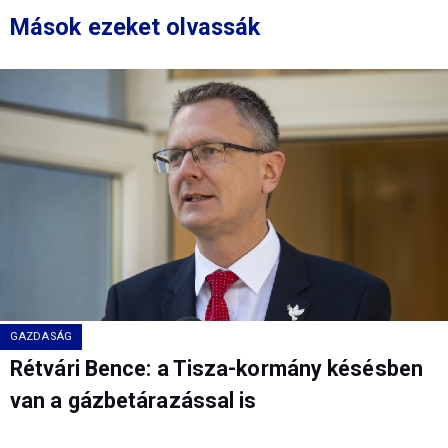
Mások ezeket olvassák
GAZDASÁG
Rétvári Bence: a Tisza-kormány késésben
van a gázbetárazással is