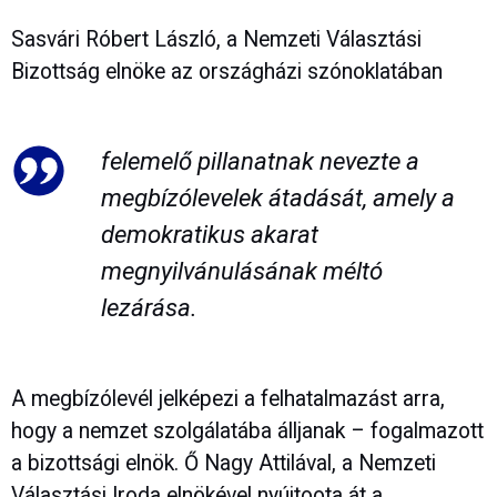
Sasvári Róbert László, a Nemzeti Választási
Bizottság elnöke az országházi szónoklatában
felemelő pillanatnak nevezte a
megbízólevelek átadását, amely a
demokratikus akarat
megnyilvánulásának méltó
lezárása.
A megbízólevél jelképezi a felhatalmazást arra,
hogy a nemzet szolgálatába álljanak – fogalmazott
a bizottsági elnök. Ő Nagy Attilával, a Nemzeti
Választási Iroda elnökével nyújtoota át a