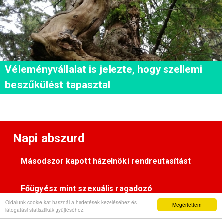
Véleményvállalat is jelezte, hogy szellemi
beszűkülést tapasztal
Napi abszurd
Másodszor kapott házelnöki rendreutasítást
Főügyész mint szexuális ragadozó
Oldalunk cookie-kat használ a hirdetések kezeléséhez és
Megértettem
látogatási statisztikák gyűjtéséhez.
Pimasz önkényúr