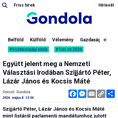
Friss hírek
Hírlevél
Belföld
Külföld
Vélemény
Gazdaság
köztársasági elnök
foci vb 2026
Együtt jelent meg a Nemzeti
Választási Irodában Szijjártó Péter,
Lázár János és Kocsis Máté
Facebook
Messenger
Email
Copy
M
Szerző: Gondola
Link
2026. május 8. 13:06
Szijjártó Péter, Lázár János és Kocsis Máté
mint listáról parlamenti mandátumhoz jutott