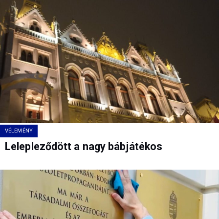
VÉLEMÉNY
Lelepleződött a nagy bábjátékos