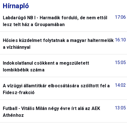
Hírnapló
17:06
Labdarúgó NB I - Harmadik forduló, de nem ettől
lesz telt ház a Groupamában
16:10
Hősies küzdelmet folytatnak a magyar haltermelők
a vízhiánnyal
15:05
Indokolatlanul csökkent a megszületett
lombikbébik száma
14:02
A vízügyi államtitkár elbocsátására szólított fel a
Fidesz-frakció
13:05
Futball - Vitális Milán négy évre írt alá az AEK
Athénhoz