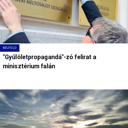
BELFÖLD
"Gyűlöletpropagandá"-zó felirat a
minisztérium falán