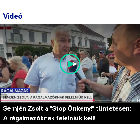
Videó
Semjén Zsolt a "Stop Önkény!" tüntetésen:
A rágalmazóknak felelniük kell!