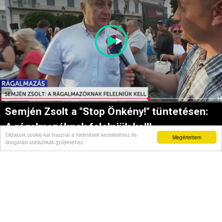
Semjén Zsolt a "Stop Önkény!" tüntetésen:
A rágalmazóknak felelniük kell!
Oldalunk cookie-kat használ a hirdetések kezeléséhez és
Megértettem
látogatási statisztikák gyűjtéséhez.
Hírnapló
23:06
Az ötös lottó nyerőszámai és nyereményei
22:38
Futball: A Fradi győzelmet ajándékozott a Real