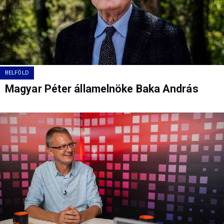
BELFÖLD
Magyar Péter államelnöke Baka András