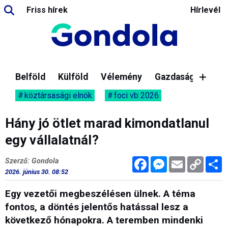
Friss hírek
Hírlevél
Belföld
Külföld
Vélemény
Gazdaság
köztársasági elnök
foci vb 2026
Hány jó ötlet marad kimondatlanul
egy vállalatnál?
Facebook
Messenger
Email
Copy
M
Szerző: Gondola
Link
2026. június 30. 08:52
Egy vezetői megbeszélésen ülnek. A téma
fontos, a döntés jelentős hatással lesz a
következő hónapokra. A teremben mindenki