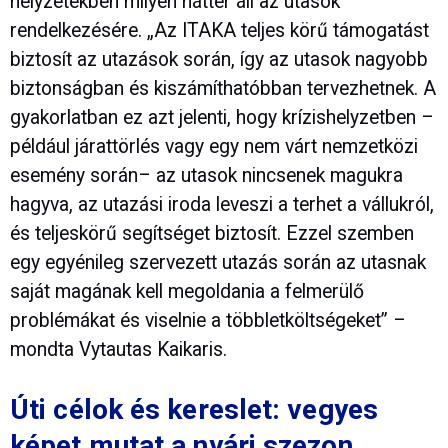
helyzetekben milyen háttér áll az utasok
rendelkezésére. „Az ITAKA teljes körű támogatást
biztosít az utazások során, így az utasok nagyobb
biztonságban és kiszámíthatóbban tervezhetnek. A
gyakorlatban ez azt jelenti, hogy krízishelyzetben –
például járattörlés vagy egy nem várt nemzetközi
esemény során– az utasok nincsenek magukra
hagyva, az utazási iroda leveszi a terhet a vállukról,
és teljeskörű segítséget biztosít. Ezzel szemben
egy egyénileg szervezett utazás során az utasnak
saját magának kell megoldania a felmerülő
problémákat és viselnie a többletköltségeket” –
mondta Vytautas Kaikaris.
Úti célok és kereslet: vegyes
képet mutat a nyári szezon