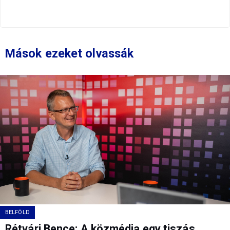
Mások ezeket olvassák
BELFÖLD
Rétvári Bence: A közmédia egy tiszás