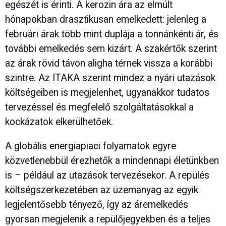
egészét is érinti. A kerozin ára az elmúlt
hónapokban drasztikusan emelkedett: jelenleg a
februári árak több mint duplája a tonnánkénti ár, és
további emelkedés sem kizárt. A szakértők szerint
az árak rövid távon aligha térnek vissza a korábbi
szintre. Az ITAKA szerint mindez a nyári utazások
költségeiben is megjelenhet, ugyanakkor tudatos
tervezéssel és megfelelő szolgáltatásokkal a
kockázatok elkerülhetőek.
A globális energiapiaci folyamatok egyre
közvetlenebbül érezhetők a mindennapi életünkben
is – például az utazások tervezésekor. A repülés
költségszerkezetében az üzemanyag az egyik
legjelentősebb tényező, így az áremelkedés
gyorsan megjelenik a repülőjegyekben és a teljes