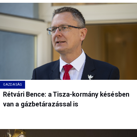
GAZDASÁG
Rétvári Bence: a Tisza-kormány késésben
van a gázbetárazással is