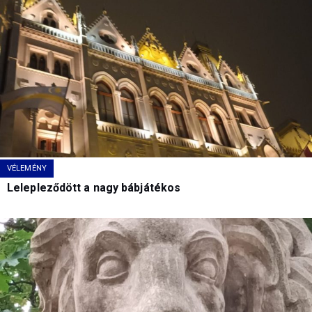
VÉLEMÉNY
Lelepleződött a nagy bábjátékos