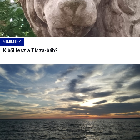
VÉLEMÉNY
Kiből lesz a Tisza-báb?