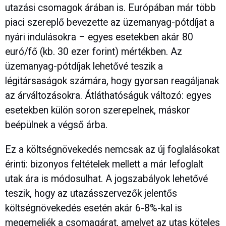
utazási csomagok árában is. Európában már több
piaci szereplő bevezette az üzemanyag-pótdíjat a
nyári indulásokra – egyes esetekben akár 80
euró/fő (kb. 30 ezer forint) mértékben. Az
üzemanyag-pótdíjak lehetővé teszik a
légitársaságok számára, hogy gyorsan reagáljanak
az árváltozásokra. Átláthatóságuk változó: egyes
esetekben külön soron szerepelnek, máskor
beépülnek a végső árba.
Ez a költségnövekedés nemcsak az új foglalásokat
érinti: bizonyos feltételek mellett a már lefoglalt
utak ára is módosulhat. A jogszabályok lehetővé
teszik, hogy az utazásszervezők jelentős
költségnövekedés esetén akár 6-8%-kal is
megemeljék a csomagárat, amelyet az utas köteles