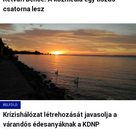
csatorna lesz
BELFÖLD
Krízishálózat létrehozását javasolja a
várandós édesanyáknak a KDNP