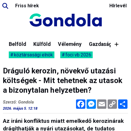
Friss hírek
Hírlevél
Belföld
Külföld
Vélemény
Gazdaság
köztársasági elnök
foci vb 2026
Dráguló kerozin, növekvő utazási
költségek - Mit tehetnek az utasok
a bizonytalan helyzetben?
Facebook
Messenger
Email
Copy
M
Szerző: Gondola
Link
2026. május 5. 12:18
Az iráni konfliktus miatt emelkedő kerozinárak
drágíthatják a nyári utazásokat, de tudatos