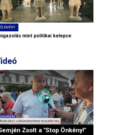
VÉLEMÉNY
igazolás mint politikai kelepce
ideó
Semjén Zsolt a "Stop Önkény!"