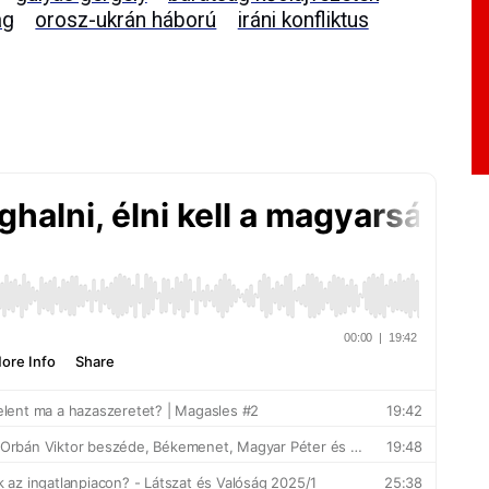
ág
orosz-ukrán háború
iráni konfliktus