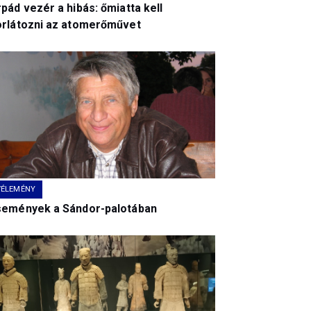
pád vezér a hibás: őmiatta kell
orlátozni az atomerőművet
VÉLEMÉNY
semények a Sándor-palotában