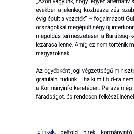
„Azon vagyunk, hogy legyen alternatív sz
években a jelenlegi közbeszerzési szabály
évig épült a vezeték” – fogalmazott Gu
országokkal megépült négy új interkonnek
megoldás természetesen a Barátság-kőo
lezárása lenne. Amíg ez nem történik m
magyaroknak.
Az egyébként jogi végzettségű miniszt
gratulálni tudunk – ha ki mit tud-ra ne
a Kormányinfó keretében. Persze még jo
fáradságot, és rendesen felkészülnéne
címkék:
belföld
hírek
kormányinfó