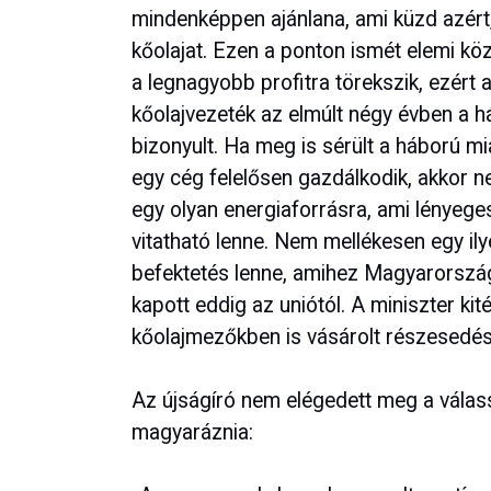
mindenképpen ajánlana, ami küzd azért
kőolajat. Ezen a ponton ismét elemi kö
a legnagyobb profitra törekszik, ezért
kőolajvezeték az elmúlt négy évben a há
bizonyult. Ha meg is sérült a háború mi
egy cég felelősen gazdálkodik, akkor ne
egy olyan energiaforrásra, ami lényeg
vitatható lenne. Nem mellékesen egy il
befektetés lenne, amihez Magyarorszá
kapott eddig az uniótól. A miniszter kit
kőolajmezőkben is vásárolt részesedést,
Az újságíró nem elégedett meg a válassz
magyaráznia: