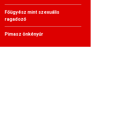
Főügyész mint szexuális
ragadozó
Pimasz önkényúr