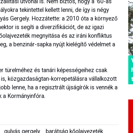
állítási útvonal is. Nem biztos, hogy a '60-as
okra tekintettel kellett lenni, de így is négy
lyás Gergely. Hozzátette: a 2010 óta a környező
tor is segíti a diverzifikációt, de az igazi
lajvezeték megnyitása és az iráni konfliktus
eg, a benzinár-sapka nyújt kielégítő védelmet a
er türelméhez és tanári képességeihez csak
m is, közgazdaságtan-korrepetálásra vállalkozott
bb lenne, ha a regisztrált újságírók is vennék a
k a Kormányinfóra.
gulyás gergely
barátság kőolajvezeték