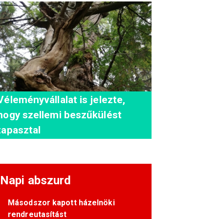
Véleményvállalat is jelezte,
hogy szellemi beszűkülést
tapasztal
Napi abszurd
Másodszor kapott házelnöki
rendreutasítást