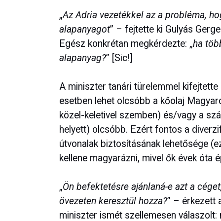
„
Az Adria vezetékkel az a probléma, hog
alapanyagot
” – fejtette ki Gulyás Gerg
Egész konkrétan megkérdezte: „
ha töb
alapanyag?
” [Sic!]
A miniszter tanári türelemmel kifejtett
esetben lehet olcsóbb a kőolaj Magyaro
közel-keletivel szemben) és/vagy a szállí
helyett) olcsóbb. Ezért fontos a diverzi
útvonalak biztosításának lehetősége (e
kellene magyarázni, mivel ők évek óta ép
„
Ön befektetésre ajánlaná-e azt a cége
övezeten keresztül hozza?
” – érkezett 
miniszter ismét szellemesen válaszolt: 