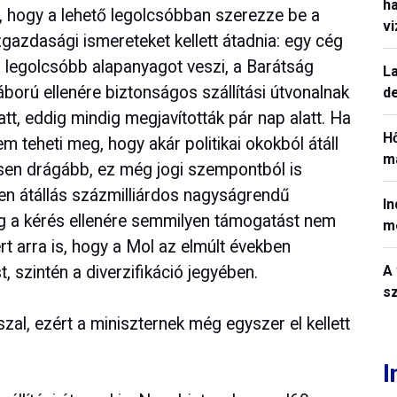
h
, hogy a lehető legolcsóbban szerezze be a
v
zgazdasági ismereteket kellett átadnia: egy cég
 a legolcsóbb alapanyagot veszi, a Barátság
La
ború ellenére biztonságos szállítási útvonalnak
de
att, eddig mindig megjavították pár nap alatt. Ha
H
m teheti meg, hogy akár politikai okokból átáll
ma
esen drágább, ez még jogi szempontból is
yen átállás százmilliárdos nagyságrendű
In
g a kérés ellenére semmilyen támogatást nem
m
ért arra is, hogy a Mol az elmúlt években
 szintén a diverzifikáció jegyében.
A 
sz
al, ezért a miniszternek még egyszer el kellett
I