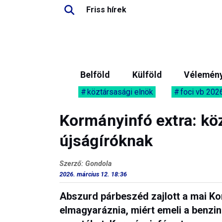
Friss hírek
Belföld
Külföld
Vélemén
köztársasági elnök
foci vb 202
Kormányinfó extra: kö
újságíróknak
Szerző: Gondola
2026. március 12. 18:36
Abszurd párbeszéd zajlott a mai Ko
elmagyaráznia, miért emeli a benzin