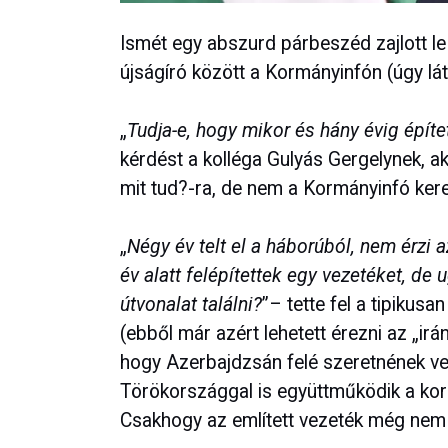
Ismét egy abszurd párbeszéd zajlott le 
újságíró között a Kormányinfón (úgy lá
„
Tudja-e, hogy mikor és hány évig építe
kérdést a kolléga Gulyás Gergelynek, aki
mit tud?-ra, de nem a Kormányinfó ker
„
Négy év telt el a háborúból, nem érzi 
év alatt felépítettek egy vezetéket, de 
útvonalat találni?
”– tette fel a tipikusa
(ebből már azért lehetett érezni az „ir
hogy Azerbajdzsán felé szeretnének ve
Törökországgal is együttműködik a korm
Csakhogy az említett vezeték még nem