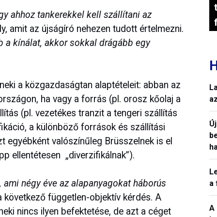
y ahhoz tankerekkel kell szállítani az
ely, amit az újságíró nehezen tudott értelmezni.
b a kínálat, akkor sokkal drágább egy
H
e neki a közgazdaságtan alaptételeit: abban az
L
rszágon, ha vagy a forrás (pl. orosz kőolaj a
a
tás (pl. vezetékes tranzit a tengeri szállítás
Ú
fikáció, a különböző források és szállítási
b
zt egyébként valószínűleg Brüsszelnek is el
h
p ellentétesen „diverzifikálnak”).
L
t, ami négy éve az alapanyagokat háborús
a
a következő független-objektív kérdés. A
A
neki nincs ilyen befektetése, de azt a céget