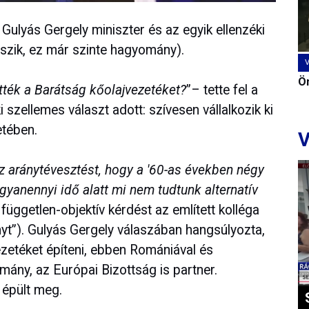
Gulyás Gergely miniszter és az egyik ellenzéki
tszik, ez már szinte hagyomány).
Ön
tték a Barátság kőolajvezetéket?
”– tette fel a
 szellemes választ adott: szívesen vállalkozik ki
etében.
V
az aránytévesztést, hogy a '60-as években négy
ugyanennyi idő alatt mi nem tudtunk alternatív
n független-objektív kérdést az említett kolléga
ányt”). Gulyás Gergely válaszában hangsúlyozta,
zetéket építeni, ebben Romániával és
ány, az Európai Bizottság is partner.
 épült meg.