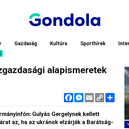
y
Gazdaság
Kultúra
Sporthírek
Inte
6
zgazdasági alapismeretek
Facebook
Messenger
Email
Copy
Megos
Link
rmányinfón: Gulyás Gergelynek kellett
árat az, ha az ukránok elzárják a Barátság-