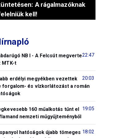
tüntetésen: A rágalmazóknak
felelniük kell!
írnapló
22:47
abdarúgó NB I - A Felcsút megverte
z MTK-t
20:03
jabb erdélyi megyékben vezettek
e forgalom- és vízkorlátozást a román
atóságok
19:05
egkevesebb 160 műalkotás tűnt el
 flamand nemzeti műgyűjteményből
18:02
 spanyol hatóságok újabb tömeges