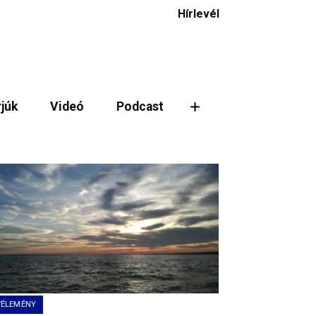
Hírlevél
rjúk
Videó
Podcast
ztás
VÉLEMÉNY