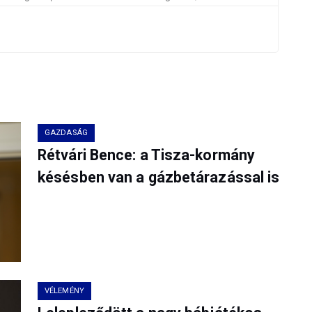
GAZDASÁG
Rétvári Bence: a Tisza-kormány
késésben van a gázbetárazással is
VÉLEMÉNY