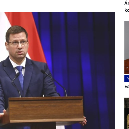
Ár
k
E