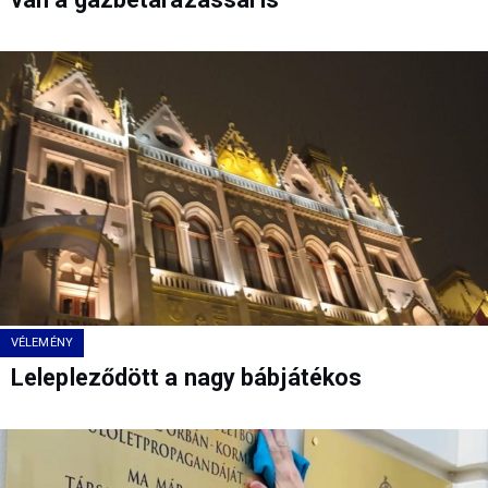
VÉLEMÉNY
Lelepleződött a nagy bábjátékos