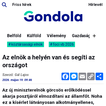
Friss hírek
Hírlevél
Belföld
Külföld
Vélemény
Gazdaság
köztársasági elnök
foci vb 2026
Az elnök a helyén van és segíti az
országot
Facebook
Messenger
Email
Copy
M
Szerző: Gál Lajos
Link
2026. május 19. 09:46
Az új miniszterelnök görcsös erőlködéssel
akarja posztjáról elmozdítani az államfőt. Noha
ez a kísérlet látványosan alkotmányellenes,