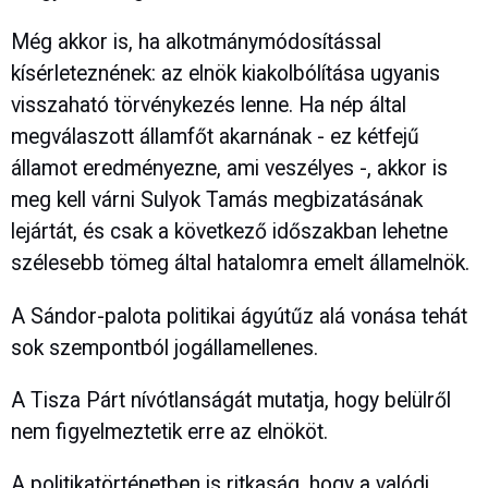
Még akkor is, ha alkotmánymódosítással
kísérleteznének: az elnök kiakolbólítása ugyanis
visszaható törvénykezés lenne. Ha nép által
megválaszott államfőt akarnának - ez kétfejű
államot eredményezne, ami veszélyes -, akkor is
meg kell várni Sulyok Tamás megbizatásának
lejártát, és csak a következő időszakban lehetne
szélesebb tömeg által hatalomra emelt államelnök.
A Sándor-palota politikai ágyútűz alá vonása tehát
sok szempontból jogállamellenes.
A Tisza Párt nívótlanságát mutatja, hogy belülről
nem figyelmeztetik erre az elnököt.
A politikatörténetben is ritkaság, hogy a valódi