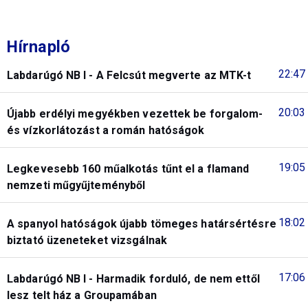
Hírnapló
22:47
Labdarúgó NB I - A Felcsút megverte az MTK-t
20:03
Újabb erdélyi megyékben vezettek be forgalom-
és vízkorlátozást a román hatóságok
19:05
Legkevesebb 160 műalkotás tűnt el a flamand
nemzeti műgyűjteményből
18:02
A spanyol hatóságok újabb tömeges határsértésre
biztató üzeneteket vizsgálnak
17:06
Labdarúgó NB I - Harmadik forduló, de nem ettől
lesz telt ház a Groupamában