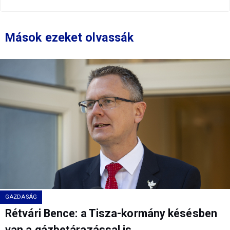
Mások ezeket olvassák
GAZDASÁG
Rétvári Bence: a Tisza-kormány késésben
van a gázbetárazással is