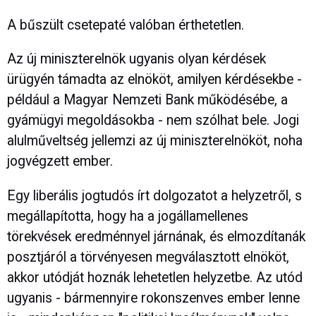
A bűszült csetepaté valóban érthetetlen.
Az új miniszterelnök ugyanis olyan kérdések
ürügyén támadta az elnököt, amilyen kérdésekbe -
például a Magyar Nemzeti Bank működésébe, a
gyámügyi megoldásokba - nem szólhat bele. Jogi
alulműveltség jellemzi az új miniszterelnököt, noha
jogvégzett ember.
Egy liberális jogtudós írt dolgozatot a helyzetről, s
megállapította, hogy ha a jogállamellenes
törekvések eredménnyel járnának, és elmozdítanák
posztjáról a törvényesen megválasztott elnököt,
akkor utódját hoznák lehetetlen helyzetbe. Az utód
ugyanis - bármennyire rokonszenves ember lenne