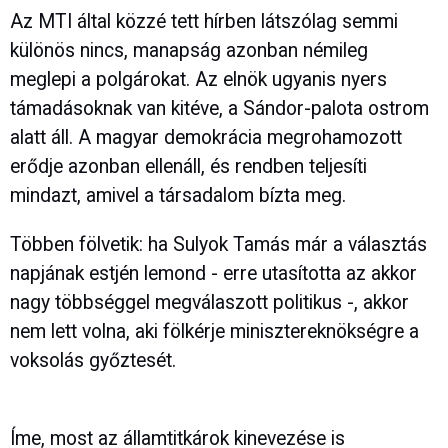
Az MTI által közzé tett hírben látszólag semmi
különös nincs, manapság azonban némileg
meglepi a polgárokat. Az elnök ugyanis nyers
támadásoknak van kitéve, a Sándor-palota ostrom
alatt áll. A magyar demokrácia megrohamozott
erődje azonban ellenáll, és rendben teljesíti
mindazt, amivel a társadalom bízta meg.
Többen fölvetik: ha Sulyok Tamás már a választás
napjának estjén lemond - erre utasította az akkor
nagy többséggel megválaszott politikus -, akkor
nem lett volna, aki fölkérje minisztereknökségre a
voksolás győztesét.
Íme, most az államtitkárok kinevezése is