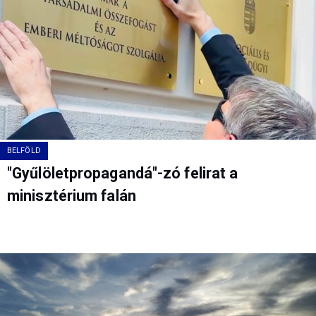
BELFÖLD
"Gyűlöletpropagandá"-zó felirat a
minisztérium falán