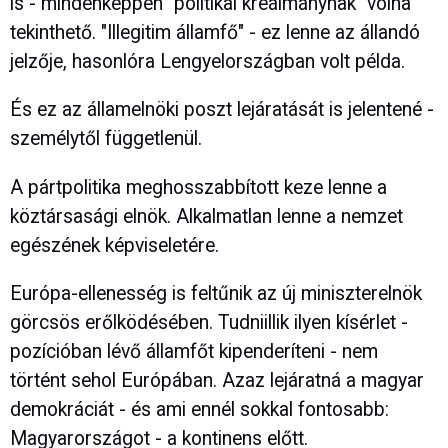
is - mindenképpen "politikai kreálmánynak" volna
tekinthető. "Illegitim államfő" - ez lenne az állandó
jelzője, hasonlóra Lengyelországban volt példa.
És ez az államelnöki poszt lejáratását is jelentené -
személytől függetlenül.
A pártpolitika meghosszabbított keze lenne a
köztársasági elnök. Alkalmatlan lenne a nemzet
egészének képviseletére.
Európa-ellenesség is feltűnik az új miniszterelnök
görcsös erőlködésében. Tudniillik ilyen kísérlet -
pozícióban lévő államfőt kipenderíteni - nem
történt sehol Európában. Azaz lejáratná a magyar
demokráciát - és ami ennél sokkal fontosabb:
Magyarországot - a kontinens előtt.