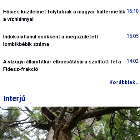
16:10
Hősies küzdelmet folytatnak a magyar haltermelők
a vízhiánnyal
15:05
Indokolatlanul csökkent a megszületett
lombikbébik száma
14:02
A vízügyi államtitkár elbocsátására szólított fel a
Fidesz-frakció
Korábbiak...
Interjú