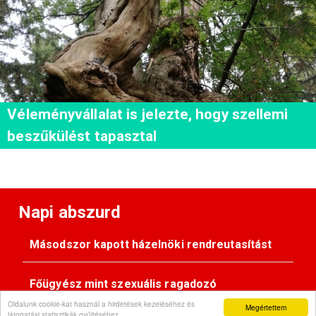
Véleményvállalat is jelezte, hogy szellemi
beszűkülést tapasztal
Napi abszurd
Másodszor kapott házelnöki rendreutasítást
Főügyész mint szexuális ragadozó
Oldalunk cookie-kat használ a hirdetések kezeléséhez és
Megértettem
látogatási statisztikák gyűjtéséhez.