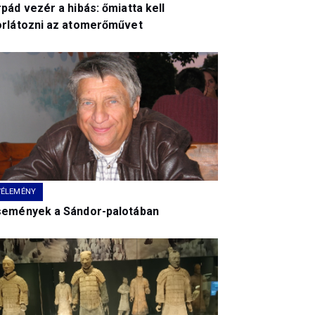
pád vezér a hibás: őmiatta kell
orlátozni az atomerőművet
VÉLEMÉNY
semények a Sándor-palotában