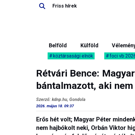
Friss hírek
Belföld
Külföld
Vélemén
köztársasági elnök
foci vb 202
Rétvári Bence: Magyar
bántalmazott, aki nem 
Szerző: kdnp.hu, Gondola
2026. május 18. 09:37
Erős hét volt; Magyar Péter mindenk
nem hajbókolt neki, Orbán Viktor hi