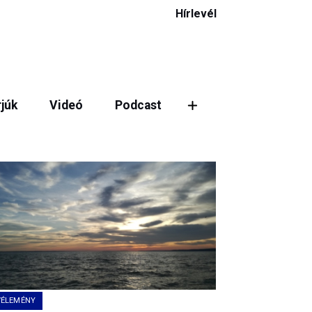
Hírlevél
rjúk
Videó
Podcast
ztás
VÉLEMÉNY