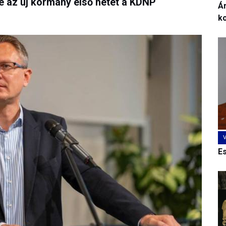
e az új kormány első hetét a KDNP
Ár
k
E