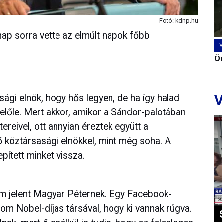
Fotó: kdnp.hu
ap sorra vette az elmúlt napok főbb
Ön
V
sági elnök, hogy hős legyen, de ha így halad
előle. Mert akkor, amikor a Sándor-palotában
tereivel, ott annyian éreztek együtt a
 köztársasági elnökkel, mint még soha. A
ített minket vissza.
em jelent Magyar Péternek. Egy Facebook-
om Nobel-díjas társával, hogy ki vannak rúgva.