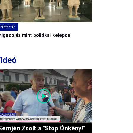
VÉLEMÉNY
igazolás mint politikai kelepce
ideó
Semjén Zsolt a "Stop Önkény!"