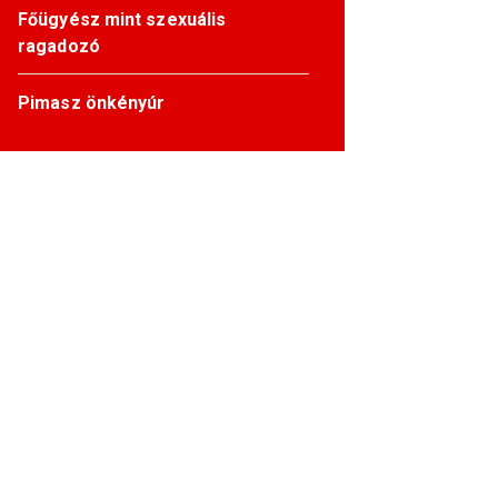
Főügyész mint szexuális
ragadozó
Pimasz önkényúr