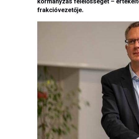
kormányzás felelősségét – értékelt
frakcióvezetője.