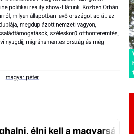
ne politikai reality show-t látunk. Közben Orbán
arról, milyen állapotban levő országot ad át: az
uplája, megduplázott nemzeti vagyon,
családtámogatások, széleskörű otthonteremtés,
havi nyugdíj, migránsmentes ország és még
magyar péter