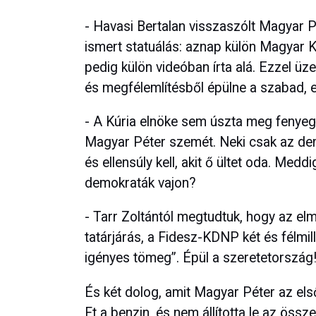
- Havasi Bertalan visszaszólt Magyar Pé
ismert statuálás: aznap külön Magyar K
pedig külön videóban írta alá. Ezzel üz
és megfélemlítésből épülne a szabad
- A Kúria elnöke sem úszta meg fenyeget
Magyar Péter szemét. Neki csak az demo
és ellensúly kell, akit ő ültet oda. Medd
demokraták vajon?
- Tarr Zoltántól megtudtuk, hogy az elm
tatárjárás, a Fidesz-KDNP két és félmi
igényes tömeg”. Épül a szeretetország
És két dolog, amit Magyar Péter az első
Ft a benzin, és nem állította le az össze