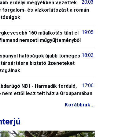
20:03
jabb erdélyi megyékben vezettek
e forgalom- és vízkorlátozást a román
atóságok
19:05
egkevesebb 160 műalkotás tűnt el
 flamand nemzeti műgyűjteményből
18:02
 spanyol hatóságok újabb tömeges
atársértésre biztató üzeneteket
izsgálnak
17:06
bdarúgó NB I - Harmadik forduló,
 nem ettől lesz telt ház a Groupamában
Korábbiak...
nterjú