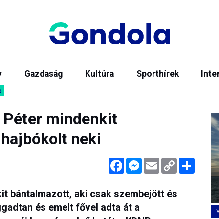
y
Gazdaság
Kultúra
Sporthírek
Inte
6
 Péter mindenkit
hajbókolt neki
Facebook
Messenger
Email
Copy
Megos
Link
it bántalmazott, aki csak szembejött és
ggadtan és emelt fővel adta át a