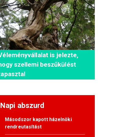
Véleményvállalat is jelezte,
hogy szellemi beszűkülést
tapasztal
Napi abszurd
Másodszor kapott házelnöki
rendreutasítást