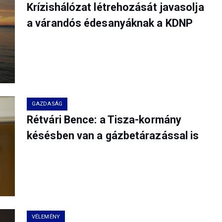
Krízishálózat létrehozását javasolja
a várandós édesanyáknak a KDNP
GAZDASÁG
Rétvári Bence: a Tisza-kormány
késésben van a gázbetárazással is
VÉLEMÉNY