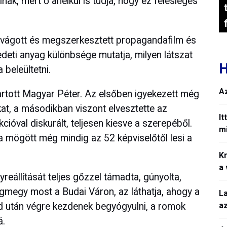
ak, mert ő anélkül is tudja, hogy ez felesleges
.
gvágott és megszerkesztett propagandafilm és
edeti anyag különbsége mutatja, milyen látszat
H
beleültetni.
A
artott Magyar Péter. Az elsőben igyekezett még
kat, a másodikban viszont elvesztette az
It
cióval diskurált, teljesen kiesve a szerepéből.
mi
ta mögött még mindig az 52 képviselőtől lesi a
Kr
a
yreállítását teljes gőzzel támadta, gúnyolta,
igmegy most a Budai Váron, az láthatja, ahogy a
L
a
d után végre kezdenek begyógyulni, a romok
á.