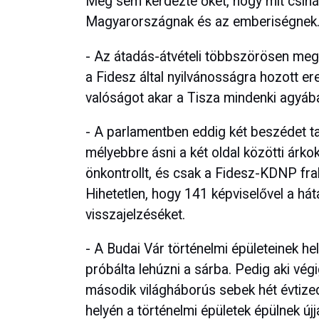
Meg sem kérdezte őket, hogy mit csináln
Magyarországnak és az emberiségnek
- Az átadás-átvételi többszörösen me
a Fidesz által nyilvánosságra hozott er
valóságot akar a Tisza mindenki agyába 
- A parlamentben eddig két beszédet t
mélyebbre ásni a két oldal közötti árko
önkontrollt, és csak a Fidesz-KDNP frak
Hihetetlen, hogy 141 képviselővel a há
visszajelzéséket.
- A Budai Vár történelmi épületeinek hel
próbálta lehúzni a sárba. Pedig aki vég
második világháborús sebek hét évtize
helyén a történelmi épületek épülnek újj