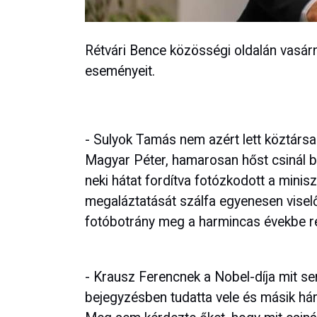
Rétvári Bence közösségi oldalán vasárn
eseményeit.
- Sulyok Tamás nem azért lett köztársa
Magyar Péter, hamarosan hőst csinál b
neki hátat fordítva fotózkodott a minisz
megaláztatását szálfa egyenesen viselő
fotóbotrány meg a harmincas évekbe rep
- Krausz Ferencnek a Nobel-díja mit s
bejegyzésben tudatta vele és másik hár