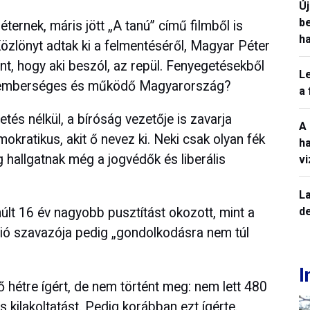
Ú
b
ternek, máris jött „A tanú” című filmből is
h
özlönyt adtak ki a felmentéséről, Magyar Péter
ent, hogy aki beszól, az repül. Fenyegetésekből
L
, emberséges és működő Magyarország?
a
és nélkül, a bíróság vezetője is zavarja
A
kratikus, akit ő nevez ki. Neki csak olyan fék
h
ig hallgatnak még a jogvédők és liberális
v
La
de
últ 16 év nagyobb pusztítást okozott, mint a
llió szavazója pedig „gondolkodásra nem túl
!
I
 hétre ígért, de nem történt meg: nem lett 480
s kilakoltatást. Pedig korábban ezt ígérte.