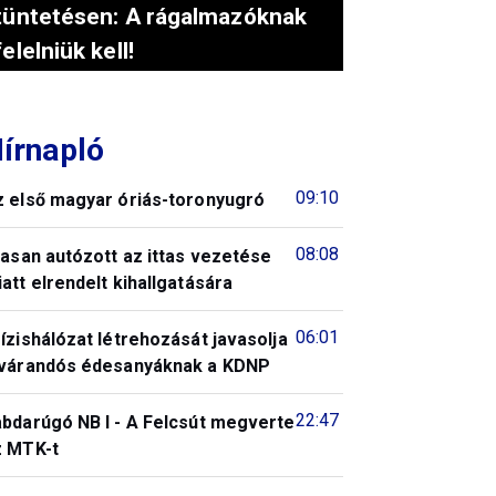
tüntetésen: A rágalmazóknak
felelniük kell!
írnapló
09:10
z első magyar óriás-toronyugró
08:08
tasan autózott az ittas vezetése
att elrendelt kihallgatására
06:01
ízishálózat létrehozását javasolja
 várandós édesanyáknak a KDNP
22:47
abdarúgó NB I - A Felcsút megverte
z MTK-t