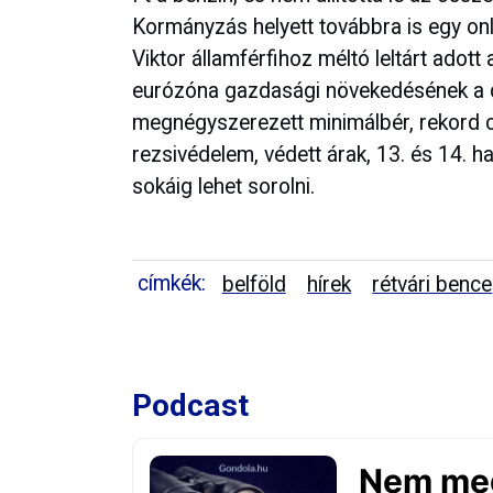
Kormányzás helyett továbbra is egy onli
Viktor államférfihoz méltó leltárt adott 
eurózóna gazdasági növekedésének a d
megnégyszerezett minimálbér, rekord 
rezsivédelem, védett árak, 13. és 14. 
sokáig lehet sorolni.
címkék:
belföld
hírek
rétvári bence
Podcast