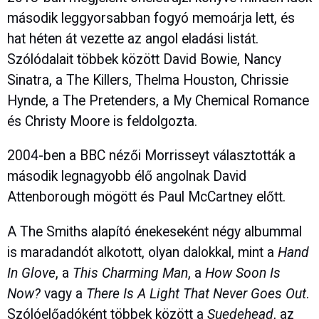
második leggyorsabban fogyó memoárja lett, és
hat héten át vezette az angol eladási listát.
Szólódalait többek között David Bowie, Nancy
Sinatra, a The Killers, Thelma Houston, Chrissie
Hynde, a The Pretenders, a My Chemical Romance
és Christy Moore is feldolgozta.
2004-ben a BBC nézői Morrisseyt választották a
második legnagyobb élő angolnak David
Attenborough mögött és Paul McCartney előtt.
A The Smiths alapító énekeseként négy albummal
is maradandót alkotott, olyan dalokkal, mint a
Hand
In Glove
, a
This Charming Man
, a
How Soon Is
Now?
vagy a
There Is A Light That Never Goes Out
.
Szólóelőadóként többek között a
Suedehead
, az