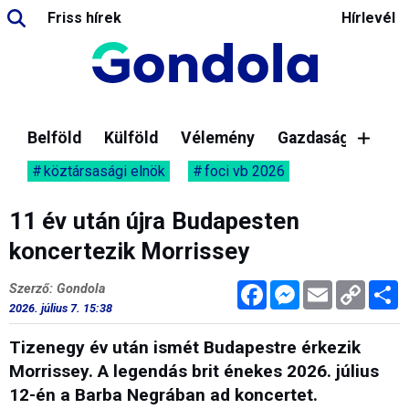
Friss hírek
Hírlevél
Belföld
Külföld
Vélemény
Gazdaság
köztársasági elnök
foci vb 2026
11 év után újra Budapesten
koncertezik Morrissey
Facebook
Messenger
Email
Copy
M
Szerző: Gondola
Link
2026. július 7. 15:38
Tizenegy év után ismét Budapestre érkezik
Morrissey. A legendás brit énekes 2026. július
12-én a Barba Negrában ad koncertet.