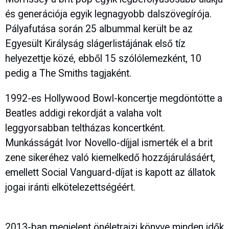
és generációja egyik legnagyobb dalszövegírója.
Pályafutása során 25 albummal került be az
Egyesült Királyság slágerlistájának első tíz
helyezettje közé, ebből 15 szólólemezként, 10
pedig a The Smiths tagjaként.
1992-es Hollywood Bowl-koncertje megdöntötte a
Beatles addigi rekordját a valaha volt
leggyorsabban teltházas koncertként.
Munkásságát Ivor Novello-díjjal ismerték el a brit
zene sikeréhez való kiemelkedő hozzájárulásáért,
emellett Social Vanguard-díjat is kapott az állatok
jogai iránti elkötelezettségéért.
2013-ban megjelent önéletrajzi könyve minden idők