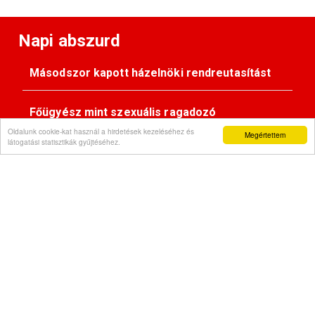
Napi abszurd
Másodszor kapott házelnöki rendreutasítást
Főügyész mint szexuális ragadozó
Oldalunk cookie-kat használ a hirdetések kezeléséhez és
Megértettem
látogatási statisztikák gyűjtéséhez.
Pimasz önkényúr
Kövessen minket:
Impresszum
© Gondola 2026 - Minden jog fenntartva