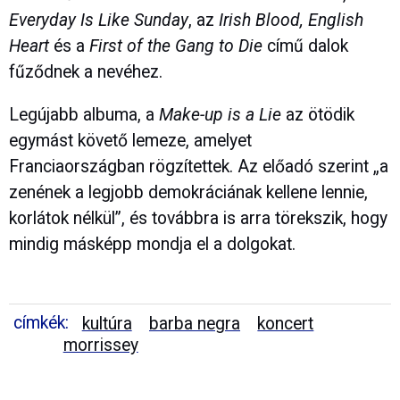
Everyday Is Like Sunday
, az
Irish Blood, English
Heart
és a
First of the Gang to Die
című dalok
fűződnek a nevéhez.
Legújabb albuma, a
Make-up is a Lie
az ötödik
egymást követő lemeze, amelyet
Franciaországban rögzítettek. Az előadó szerint „a
zenének a legjobb demokráciának kellene lennie,
korlátok nélkül”, és továbbra is arra törekszik, hogy
mindig másképp mondja el a dolgokat.
címkék:
kultúra
barba negra
koncert
morrissey