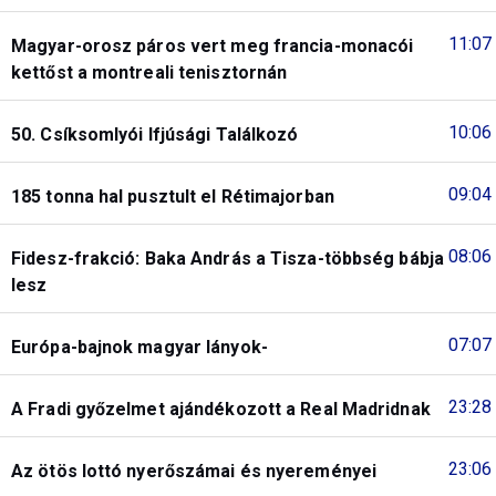
11:07
Magyar-orosz páros vert meg francia-monacói
kettőst a montreali tenisztornán
10:06
50. Csíksomlyói Ifjúsági Találkozó
09:04
185 tonna hal pusztult el Rétimajorban
08:06
Fidesz-frakció: Baka András a Tisza-többség bábja
lesz
07:07
Európa-bajnok magyar lányok-
23:28
A Fradi győzelmet ajándékozott a Real Madridnak
23:06
Az ötös lottó nyerőszámai és nyereményei