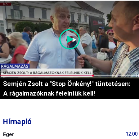
Semjén Zsolt a "Stop Önkény!" tüntetésen:
A rágalmazóknak felelniük kell!
Hírnapló
12:00
Eger