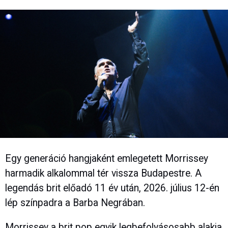
Egy generáció hangjaként emlegetett Morrissey
harmadik alkalommal tér vissza Budapestre. A
legendás brit előadó 11 év után, 2026. július 12-én
lép színpadra a Barba Negrában.
Morrissey a brit pop egyik legbefolyásosabb alakja