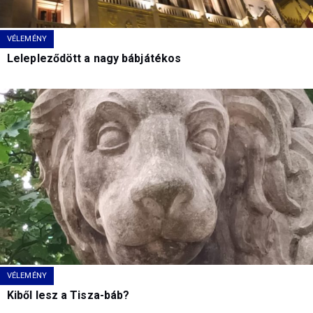
VÉLEMÉNY
Lelepleződött a nagy bábjátékos
VÉLEMÉNY
Kiből lesz a Tisza-báb?