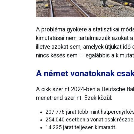
A probléma gyökere a statisztikai móds
kimutatásai nem tartalmazzák azokat a 
illetve azokat sem, amelyek útjukat idő
nincs késés sem – legalábbis a kimutat
A német vonatoknak csak 
A cikk szerint 2024-ben a Deutsche Bah
menetrend szerint. Ezek közül:
207 776 járat több mint hatpercnyi ké
254 040 esetben a vonat csak részbe
14 235 járat teljesen kimaradt.