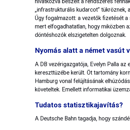
hivatkozva beszélt a rendszeres fenna
„infrastrukturális kudarcot” tükröznek
Úgy fogalmazott: a vezetők fizetését a
mert elfogadhatatlan, hogy miközben a
döntéshozók elszigetelten dolgoznak.
Nyomás alatt a német vasút 
A DB vezérigazgatója, Evelyn Palla az e
kereszttüzébe került. Öt tartomány korm
Hamburg vonal felújításának elhúzódását
követeltek. Emellett informatikai üzem
Tudatos statisztikajavítás?
A Deutsche Bahn tagadja, hogy szándé