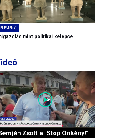
VÉLEMÉNY
igazolás mint politikai kelepce
ideó
Semjén Zsolt a "Stop Önkény!"