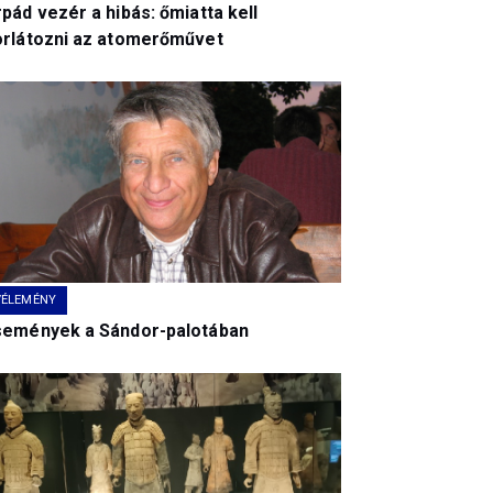
pád vezér a hibás: őmiatta kell
orlátozni az atomerőművet
VÉLEMÉNY
semények a Sándor-palotában