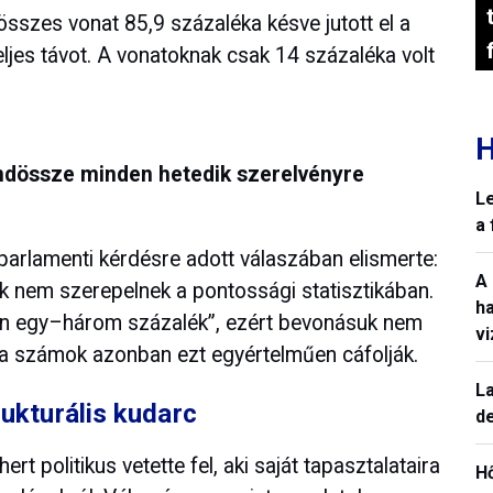
összes vonat 85,9 százaléka késve jutott el a
eljes távot. A vonatoknak csak 14 százaléka volt
H
indössze minden hetedik szerelvényre
L
a
parlamenti kérdésre adott válaszában elismerte:
A
k nem szerepelnek a pontossági statisztikában.
h
pán egy–három százalék”, ezért bevonásuk nem
v
a számok azonban ezt egyértelműen cáfolják.
La
rukturális kudarc
de
t politikus vetette fel, aki saját tapasztalataira
H