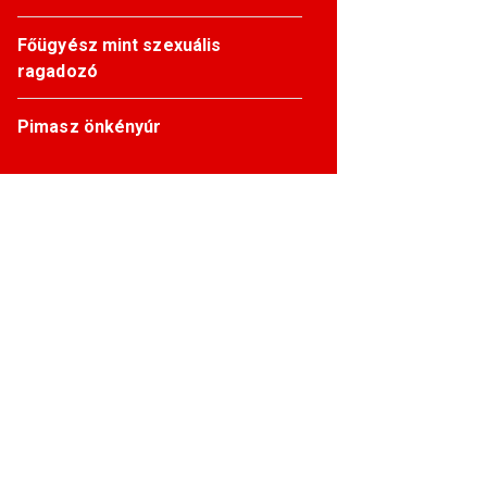
Főügyész mint szexuális
ragadozó
Pimasz önkényúr