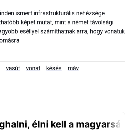
inden ismert infrastrukturális nehézsége
hatóbb képet mutat, mint a német távolsági
agyobb eséllyel számíthatnak arra, hogy vonatuk
llomásra.
vasút
vonat
késés
máv