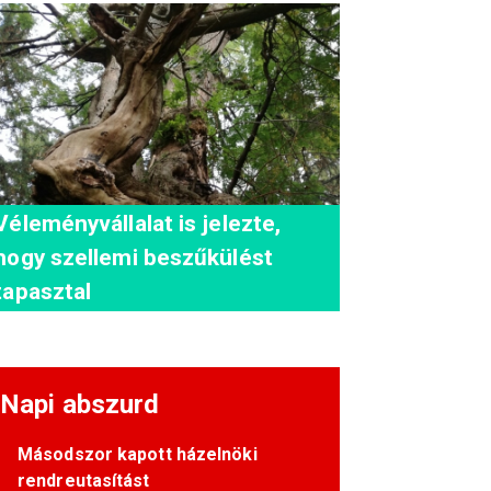
Véleményvállalat is jelezte,
hogy szellemi beszűkülést
tapasztal
Napi abszurd
Másodszor kapott házelnöki
rendreutasítást