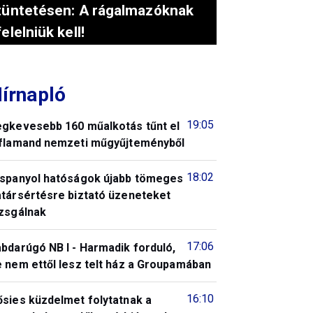
tüntetésen: A rágalmazóknak
felelniük kell!
írnapló
19:05
egkevesebb 160 műalkotás tűnt el
 flamand nemzeti műgyűjteményből
18:02
 spanyol hatóságok újabb tömeges
atársértésre biztató üzeneteket
izsgálnak
17:06
bdarúgó NB I - Harmadik forduló,
 nem ettől lesz telt ház a Groupamában
16:10
ősies küzdelmet folytatnak a