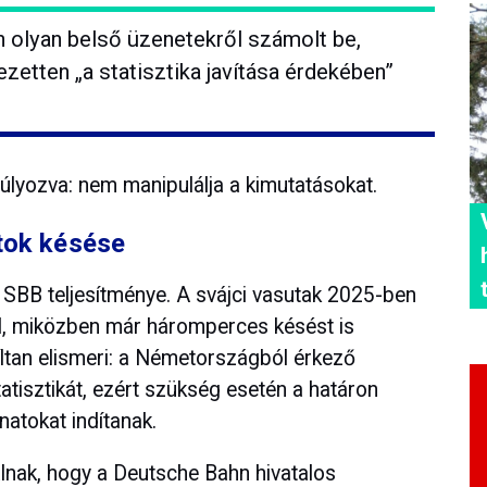
 olyan belső üzenetekről számolt be,
ezetten „a statisztika javítása érdekében”
gsúlyozva: nem manipulálja a kimutatásokat.
atok késése
 a SBB teljesítménye. A svájci vasutak 2025-ben
el, miközben már háromperces késést is
íltan elismeri: a Németországból érkező
tatisztikát, ezért szükség esetén a határon
natokat indítanak.
alnak, hogy a Deutsche Bahn hivatalos