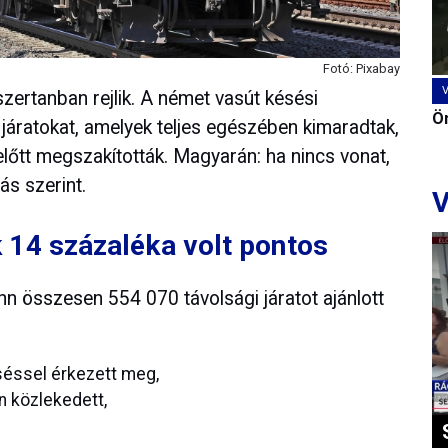
Fotó: Pixabay
zertanban rejlik. A német vasút késési
Ön
járatokat, amelyek teljes egészében kimaradtak,
 előtt megszakították. Magyarán: ha nincs vonat,
ás szerint.
V
14 százaléka volt pontos
n összesen 554 070 távolsági járatot ajánlott
séssel érkezett meg,
n közlekedett,