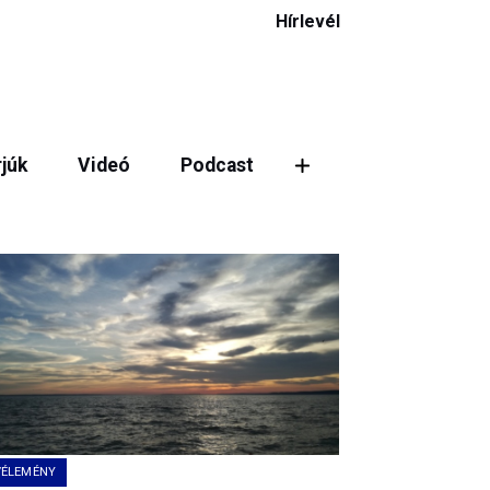
Hírlevél
rjúk
Videó
Podcast
ztás
VÉLEMÉNY