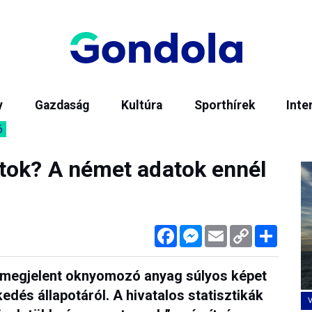
y
Gazdaság
Kultúra
Sporthírek
Inte
6
tok? A német adatok ennél
Facebook
Messenger
Email
Copy
Megos
Link
n megjelent oknyomozó anyag súlyos képet
edés állapotáról. A hivatalos statisztikák