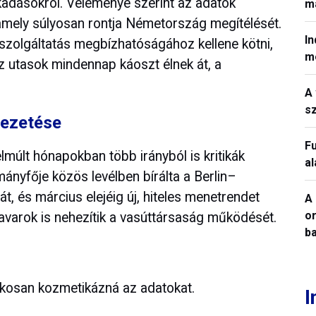
kadásokról. Véleménye szerint az adatok
ma
, amely súlyosan rontja Németország megítélését.
In
 szolgáltatás megbízhatóságához kellene kötni,
m
z utasok mindennap káoszt élnek át, a
A 
sz
vezetése
Fu
lmúlt hónapokban több irányból is kritikák
a
ányfője közös levélben bírálta a Berlin–
, és március elejéig új, hiteles menetrendet
A 
o
zavarok is nehezítik a vasúttársaság működését.
ba
kosan kozmetikázná az adatokat.
I