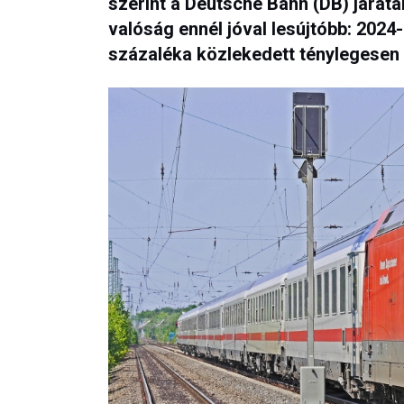
szerint a Deutsche Bahn (DB) járat
valóság ennél jóval lesújtóbb: 202
százaléka közlekedett ténylegesen 