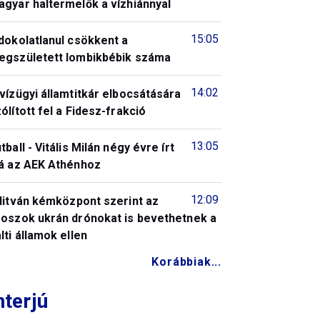
gyar haltermelők a vízhiánnyal
15:05
dokolatlanul csökkent a
egszületett lombikbébik száma
14:02
vízügyi államtitkár elbocsátására
ólított fel a Fidesz-frakció
13:05
tball - Vitális Milán négy évre írt
lá az AEK Athénhoz
12:09
litván kémközpont szerint az
roszok ukrán drónokat is bevethetnek a
lti államok ellen
Korábbiak...
nterjú