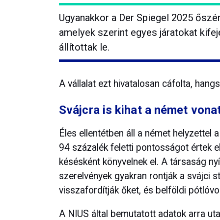
Ugyanakkor a Der Spiegel 2025 őszén
amelyek szerint egyes járatokat kifej
állítottak le.
A vállalat ezt hivatalosan cáfolta, han
Svájcra is kihat a német von
Éles ellentétben áll a német helyzettel
94 százalék feletti pontosságot értek 
késésként könyvelnek el. A társaság ny
szerelvények gyakran rontják a svájci s
visszafordítják őket, és belföldi pótlóvo
A NIUS által bemutatott adatok arra ut