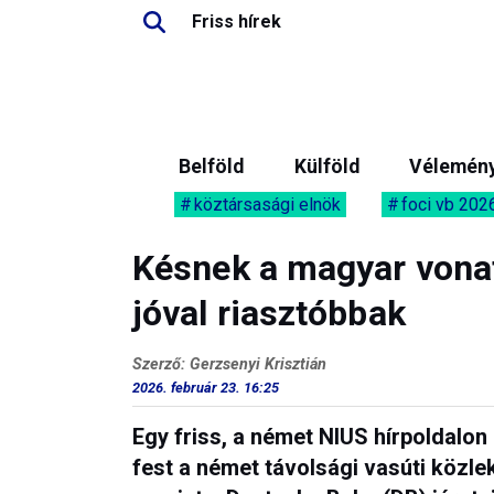
Friss hírek
Belföld
Külföld
Vélemén
köztársasági elnök
foci vb 202
Késnek a magyar vona
jóval riasztóbbak
Szerző: Gerzsenyi Krisztián
2026. február 23. 16:25
Egy friss, a német NIUS hírpoldalo
fest a német távolsági vasúti közlek