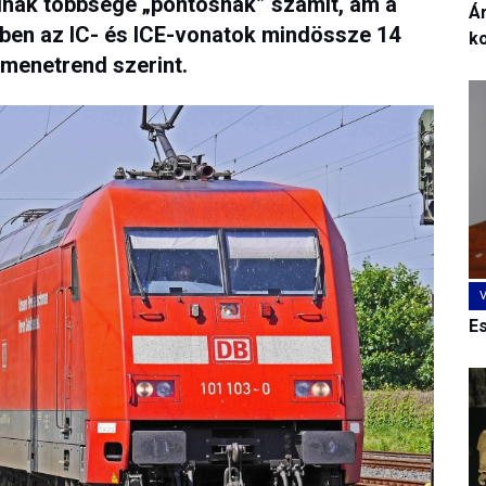
ainak többsége „pontosnak” számít, ám a
Ár
4-ben az IC- és ICE-vonatok mindössze 14
k
menetrend szerint.
E