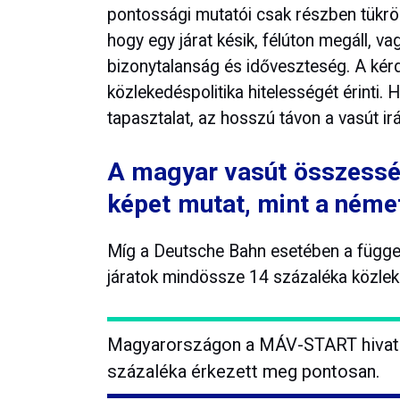
pontossági mutatói csak részben tükrö
hogy egy járat késik, félúton megáll, v
bizonytalanság és időveszteség. A kér
közlekedéspolitika hitelességét érinti
tapasztalat, az hosszú távon a vasút irá
A magyar vasút összessé
képet mutat, mint a néme
Míg a Deutsche Bahn esetében a függet
járatok mindössze 14 százaléka közlek
Magyarországon a MÁV-START hivatal
százaléka érkezett meg pontosan.