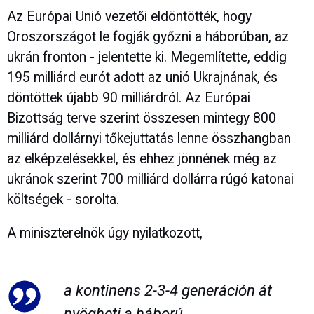
Az Európai Unió vezetői eldöntötték, hogy
Oroszországot le fogják győzni a háborúban, az
ukrán fronton - jelentette ki. Megemlítette, eddig
195 milliárd eurót adott az unió Ukrajnának, és
döntöttek újabb 90 milliárdról. Az Európai
Bizottság terve szerint összesen mintegy 800
milliárd dollárnyi tőkejuttatás lenne összhangban
az elképzelésekkel, és ehhez jönnének még az
ukránok szerint 700 milliárd dollárra rúgó katonai
költségek - sorolta.
A miniszterelnök úgy nyilatkozott,
a kontinens 2-3-4 generáción át
nyögheti a háború