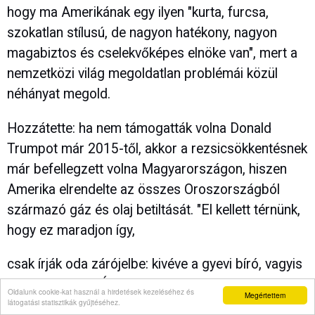
hogy ma Amerikának egy ilyen "kurta, furcsa,
szokatlan stílusú, de nagyon hatékony, nagyon
magabiztos és cselekvőképes elnöke van", mert a
nemzetközi világ megoldatlan problémái közül
néhányat megold.
Hozzátette: ha nem támogatták volna Donald
Trumpot már 2015-től, akkor a rezsicsökkentésnek
már befellegzett volna Magyarországon, hiszen
Amerika elrendelte az összes Oroszországból
származó gáz és olaj betiltását. "El kellett térnünk,
hogy ez maradjon így,
csak írják oda zárójelbe: kivéve a gyevi bíró, vagyis
Magyarország. És ez történt"
Oldalunk cookie-kat használ a hirdetések kezeléséhez és
Megértettem
látogatási statisztikák gyűjtéséhez.