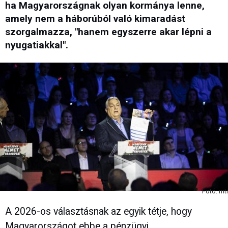
ha Magyarországnak olyan kormánya lenne,
amely nem a háborúból való kimaradást
szorgalmazza, "hanem egyszerre akar lépni a
nyugatiakkal".
Fotó: mti
A 2026-os választásnak az egyik tétje, hogy
Magyarországot ebbe a pénzügyi