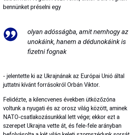
bennünket préselni egy
olyan adósságba, amit nemhogy az
unokáink, hanem a dédunokáink is
fizetni fognak
- jelentette ki az Ukrajnának az Európai Unió által
juttatni kívánt forrásokról Orbán Viktor.
Felidézte, a kilencvenes években ütközőzóna
voltunk a nyugati és az orosz világ között, aminek
NATO-csatlakozásunkkal lett vége; ekkor ezt a
szerepet Ukrajna vette át, és fele-fele arányban
befolyásolta a két világ keleti szomszédunk sorsát.