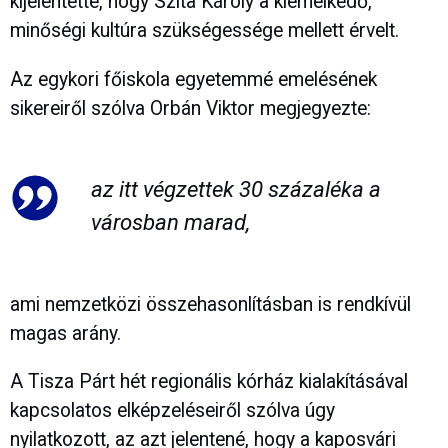
kijelentette, hogy Szita Károly a kiemelkedő,
minőségi kultúra szükségessége mellett érvelt.
Az egykori főiskola egyetemmé emelésének
sikereiről szólva Orbán Viktor megjegyezte:
az itt végzettek 30 százaléka a
városban marad,
ami nemzetközi összehasonlításban is rendkívül
magas arány.
A Tisza Párt hét regionális kórház kialakításával
kapcsolatos elképzeléseiről szólva úgy
nyilatkozott, az azt jelentené, hogy a kaposvári