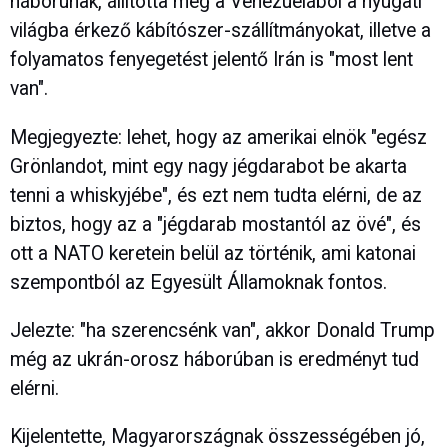
háborúnak, állította meg a Venezuelából a nyugati
világba érkező kábítószer-szállítmányokat, illetve a
folyamatos fenyegetést jelentő Irán is "most lent
van".
Megjegyezte: lehet, hogy az amerikai elnök "egész
Grönlandot, mint egy nagy jégdarabot be akarta
tenni a whiskyjébe", és ezt nem tudta elérni, de az
biztos, hogy az a "jégdarab mostantól az övé", és
ott a NATO keretein belül az történik, ami katonai
szempontból az Egyesült Államoknak fontos.
Jelezte: "ha szerencsénk van", akkor Donald Trump
még az ukrán-orosz háborúban is eredményt tud
elérni.
Kijelentette, Magyarországnak összességében jó,