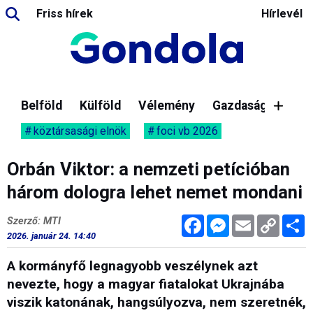
Friss hírek
Hírlevél
Belföld
Külföld
Vélemény
Gazdaság
köztársasági elnök
foci vb 2026
Orbán Viktor: a nemzeti petícióban
három dologra lehet nemet mondani
Facebook
Messenger
Email
Copy
M
Szerző: MTI
Link
2026. január 24. 14:40
A kormányfő legnagyobb veszélynek azt
nevezte, hogy a magyar fiatalokat Ukrajnába
viszik katonának, hangsúlyozva, nem szeretnék,