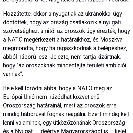
Hozzátette: ekkor a nyugatiak az ukránokkal úgy
döntöttek, hogy az ország csatlakozik a nyugati
szövetséghez, amitől az oroszok úgy érezték, hogy
a NATO megérkezett a határaikhoz, és Moszkva
megmondta, hogy ha ragaszkodnak a belépéshez,
abból háború lesz. Jelezte, nem tartja kizártnak,
hogy "az oroszoknak mindenfajta területi ambíciói
vannak".
Bele kell törődni abba, hogy a NATO meg az
Európai Unió nem húzódhat közvetlenül
Oroszország határainál, mert az oroszok erre
mindig háborúval fognak reagálni. Ezért mindig kell
lenni valaminek, egy ütközőzónának Oroszország
és a Nyugat – ideértve Magyarországot is – keleti