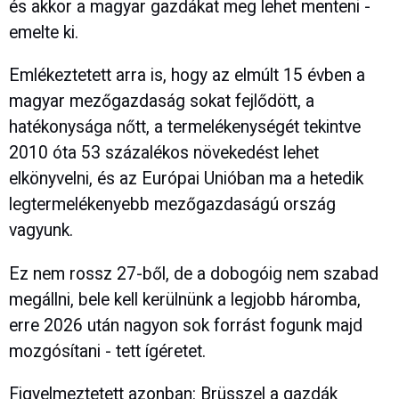
és akkor a magyar gazdákat meg lehet menteni -
emelte ki.
Emlékeztetett arra is, hogy az elmúlt 15 évben a
magyar mezőgazdaság sokat fejlődött, a
hatékonysága nőtt, a termelékenységét tekintve
2010 óta 53 százalékos növekedést lehet
elkönyvelni, és az Európai Unióban ma a hetedik
legtermelékenyebb mezőgazdaságú ország
vagyunk.
Ez nem rossz 27-ből, de a dobogóig nem szabad
megállni, bele kell kerülnünk a legjobb háromba,
erre 2026 után nagyon sok forrást fogunk majd
mozgósítani - tett ígéretet.
Figyelmeztetett azonban: Brüsszel a gazdák