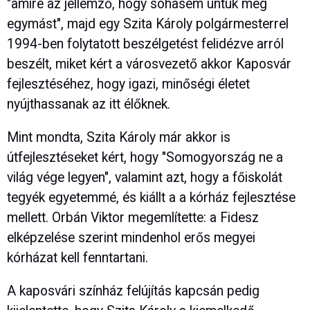
"amire az jellemző, hogy sohasem untuk meg
egymást", majd egy Szita Károly polgármesterrel
1994-ben folytatott beszélgetést felidézve arról
beszélt, miket kért a városvezető akkor Kaposvár
fejlesztéséhez, hogy igazi, minőségi életet
nyújthassanak az itt élőknek.
Mint mondta, Szita Károly már akkor is
útfejlesztéseket kért, hogy "Somogyország ne a
világ vége legyen", valamint azt, hogy a főiskolát
tegyék egyetemmé, és kiállt a a kórház fejlesztése
mellett. Orbán Viktor megemlítette: a Fidesz
elképzelése szerint mindenhol erős megyei
kórházat kell fenntartani.
A kaposvári színház felújítás kapcsán pedig