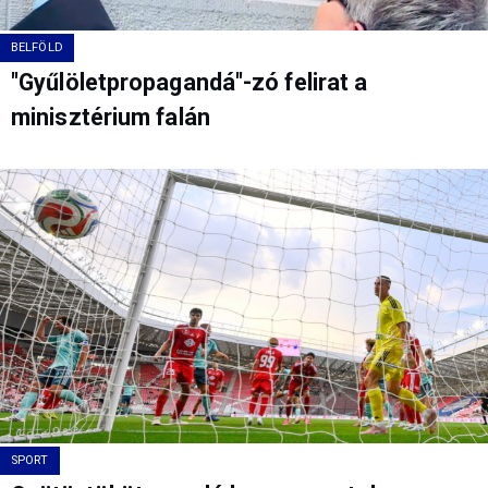
BELFÖLD
"Gyűlöletpropagandá"-zó felirat a
minisztérium falán
SPORT