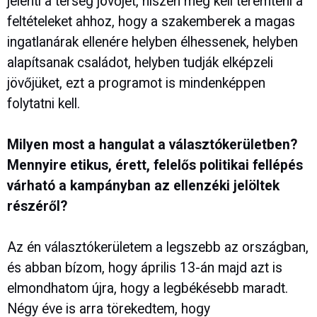
jelenti a térség jövőjét, hiszen meg kell teremteni a
feltételeket ahhoz, hogy a szakemberek a magas
ingatlanárak ellenére helyben élhessenek, helyben
alapítsanak családot, helyben tudják elképzeli
jövőjüket, ezt a programot is mindenképpen
folytatni kell.
Milyen most a hangulat a választókerületben?
Mennyire etikus, érett, felelős politikai fellépés
várható a kampányban az ellenzéki jelöltek
részéről?
Az én választókerületem a legszebb az országban,
és abban bízom, hogy április 13-án majd azt is
elmondhatom újra, hogy a legbékésebb maradt.
Négy éve is arra törekedtem, hogy