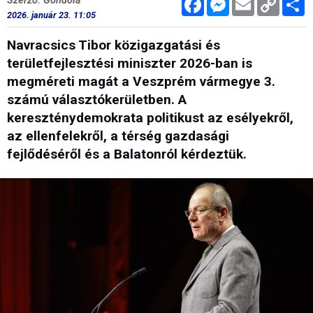
Szerző: Gondola
Link
2026. január 23. 11:05
Navracsics Tibor közigazgatási és
területfejlesztési miniszter 2026-ban is
megméreti magát a Veszprém vármegye 3.
számú választókerületben. A
kereszténydemokrata politikust az esélyekről,
az ellenfelekről, a térség gazdasági
fejlődéséről és a Balatonról kérdeztük.