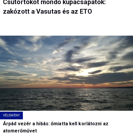
Csütörtököt mondó kupacsapatok:
zakózott a Vasutas és az ETO
VÉLEMÉNY
Árpád vezér a hibás: őmiatta kell korlátozni az
atomerőművet