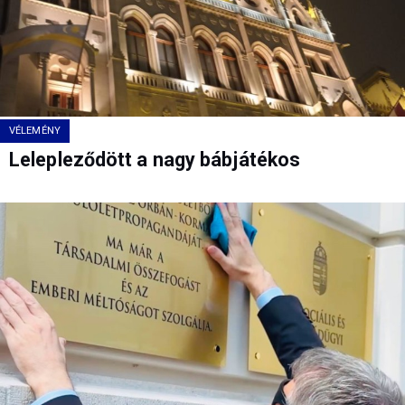
VÉLEMÉNY
Lelepleződött a nagy bábjátékos