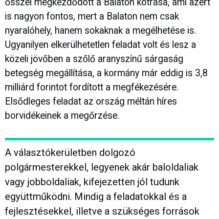
ősszel megkezdődött a Balaton kotrása, ami azért
is nagyon fontos, mert a Balaton nem csak
nyaralóhely, hanem sokaknak a megélhetése is.
Ugyanilyen elkerülhetetlen feladat volt és lesz a
közeli jövőben a szőlő aranyszínű sárgaság
betegség megállítása, a kormány már eddig is 3,8
milliárd forintot fordított a megfékezésére.
Elsődleges feladat az ország méltán híres
borvidékeinek a megőrzése.
A választókerületben dolgozó
polgármesterekkel, legyenek akár baloldaliak
vagy jobboldaliak, kifejezetten jól tudunk
együttműködni. Mindig a feladatokkal és a
fejlesztésekkel, illetve a szükséges források