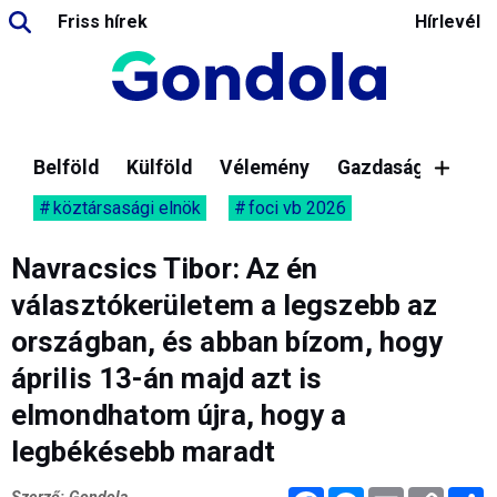
Friss hírek
Hírlevél
Belföld
Külföld
Vélemény
Gazdaság
köztársasági elnök
foci vb 2026
Navracsics Tibor: Az én
választókerületem a legszebb az
országban, és abban bízom, hogy
április 13-án majd azt is
elmondhatom újra, hogy a
legbékésebb maradt
Facebook
Messenger
Email
Copy
M