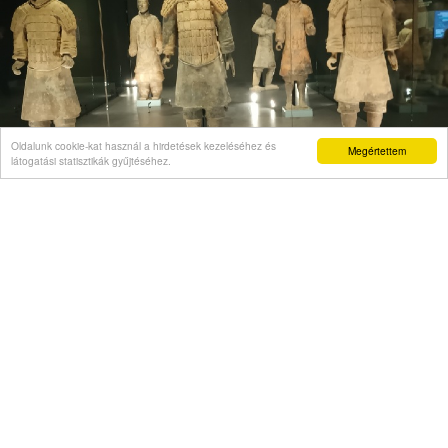
Oldalunk cookie-kat használ a hirdetések kezeléséhez és
Megértettem
látogatási statisztikák gyűjtéséhez.
VÉLEMÉNY
Önigazolás mint politikai kelepce
Videó