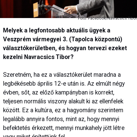
Fotó: Facebook/Navracsics Tibor
Melyek a legfontosabb aktuális ügyek a
Veszprém vármegyei 3. (Tapolca központú)
választókerületben, és hogyan tervezi ezeket
kezelni Navracsics Tibor?
Szeretném, ha ez a választókerület maradna a
legbékésebb április 12-e után is. Az elmúlt négy
évben, sőt, az előző kampányban is korrekt,
teljesen normális viszony alakult ki az ellenfelek
között. Ez a kultúra, ez a hagyomány szerintem
legalább annyira fontos, mint az, hogy mennyi
befektetés érkezett, mennyi munkahely jött létre
vagy miket építettünk fel.