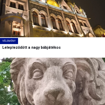
VÉLEMÉNY
Lelepleződött a nagy bábjátékos