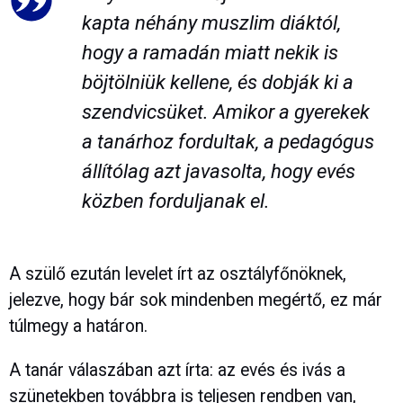
kapta néhány muszlim diáktól,
hogy a ramadán miatt nekik is
böjtölniük kellene, és dobják ki a
szendvicsüket. Amikor a gyerekek
a tanárhoz fordultak, a pedagógus
állítólag azt javasolta, hogy evés
közben forduljanak el.
A szülő ezután levelet írt az osztályfőnöknek,
jelezve, hogy bár sok mindenben megértő, ez már
túlmegy a határon.
A tanár válaszában azt írta: az evés és ivás a
szünetekben továbbra is teljesen rendben van,