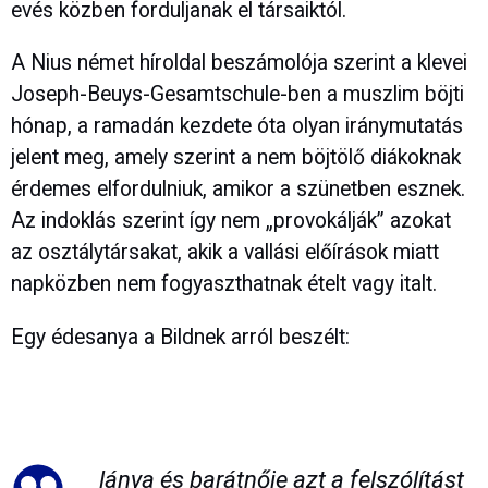
evés közben forduljanak el társaiktól.
A Nius német híroldal beszámolója szerint a klevei
Joseph-Beuys-Gesamtschule-ben a muszlim böjti
hónap, a ramadán kezdete óta olyan iránymutatás
jelent meg, amely szerint a nem böjtölő diákoknak
érdemes elfordulniuk, amikor a szünetben esznek.
Az indoklás szerint így nem „provokálják” azokat
az osztálytársakat, akik a vallási előírások miatt
napközben nem fogyaszthatnak ételt vagy italt.
Egy édesanya a Bildnek arról beszélt:
lánya és barátnője azt a felszólítást