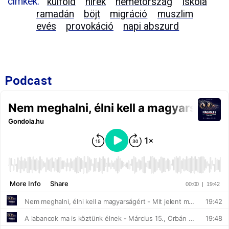
címkék:
külföld
hírek
németország
iskola
ramadán
böjt
migráció
muszlim
evés
provokáció
napi abszurd
Podcast