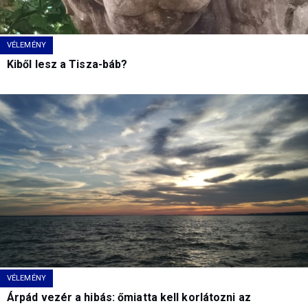
VÉLEMÉNY
Kiből lesz a Tisza-báb?
VÉLEMÉNY
Árpád vezér a hibás: őmiatta kell korlátozni az