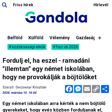
Friss hírek
Hírlevél
Belföld
Külföld
Vélemény
Gazdaság
köztársasági elnök
foci vb 2026
Fordulj el, ha eszel - ramadáni
"illemtan" egy német iskolában,
hogy ne provokálják a böjtölőket
Facebook
Messenger
Email
Copy
M
Szerző: Gerzsenyi Krisztián
Link
2026. március 10. 16:04
Egy német iskolában arra kérték a nem böjtölő
gyerekeket, hogy evés közben forduljanak el,