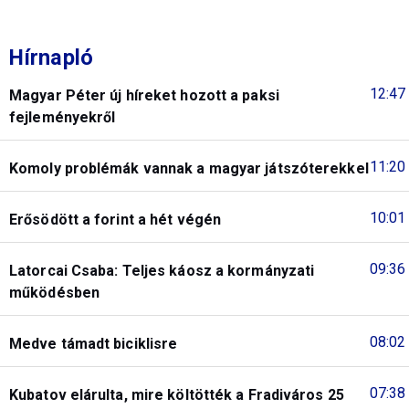
Hírnapló
12:47
Magyar Péter új híreket hozott a paksi
fejleményekről
11:20
Komoly problémák vannak a magyar játszóterekkel
10:01
Erősödött a forint a hét végén
09:36
Latorcai Csaba: Teljes káosz a kormányzati
működésben
08:02
Medve támadt biciklisre
07:38
Kubatov elárulta, mire költötték a Fradiváros 25