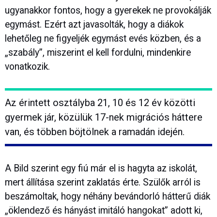
ugyanakkor fontos, hogy a gyerekek ne provokálják
egymást. Ezért azt javasolták, hogy a diákok
lehetőleg ne figyeljék egymást evés közben, és a
„szabály”, miszerint el kell fordulni, mindenkire
vonatkozik.
Az érintett osztályba 21, 10 és 12 év közötti
gyermek jár, közülük 17-nek migrációs háttere
van, és többen böjtölnek a ramadán idején.
A Bild szerint egy fiú már el is hagyta az iskolát,
mert állítása szerint zaklatás érte. Szülők arról is
beszámoltak, hogy néhány bevándorló hátterű diák
„öklendező és hányást imitáló hangokat” adott ki,