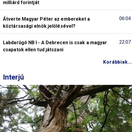
milliárd forintját
06:04
Átverte Magyar Péter az embereket a
köztársasági elnök jelölésével?
22:07
Labdarúgó NB I - A Debrecen is csak a magyar
csapatok ellen tud játszani
Korábbiak...
Interjú