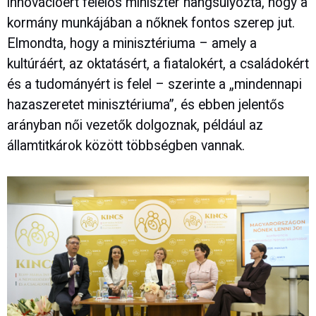
innovációért felelős miniszter hangsúlyozta, hogy a
kormány munkájában a nőknek fontos szerep jut.
Elmondta, hogy a minisztériuma – amely a
kultúráért, az oktatásért, a fiatalokért, a családokért
és a tudományért is felel – szerinte a „mindennapi
hazaszeretet minisztériuma”, és ebben jelentős
arányban női vezetők dolgoznak, például az
államtitkárok között többségben vannak.