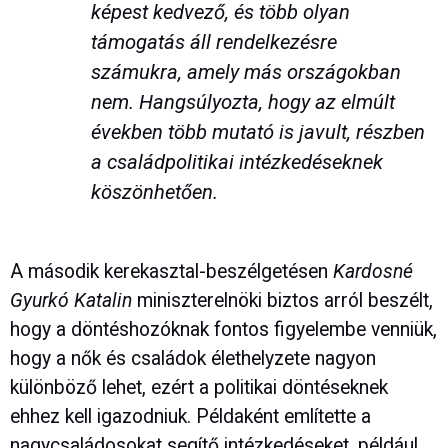
képest kedvező, és több olyan
támogatás áll rendelkezésre
számukra, amely más országokban
nem. Hangsúlyozta, hogy az elmúlt
években több mutató is javult, részben
a családpolitikai intézkedéseknek
köszönhetően.
A második kerekasztal-beszélgetésen
Kardosné
Gyurkó Katalin
miniszterelnöki biztos arról beszélt,
hogy a döntéshozóknak fontos figyelembe venniük,
hogy a nők és családok élethelyzete nagyon
különböző lehet, ezért a politikai döntéseknek
ehhez kell igazodniuk. Példaként említette a
nagycsaládosokat segítő intézkedéseket, például