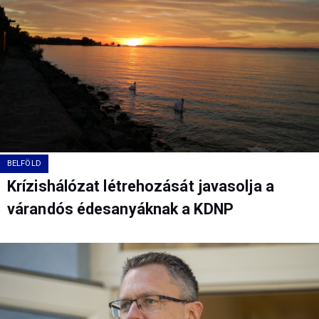
BELFÖLD
Krízishálózat létrehozását javasolja a
várandós édesanyáknak a KDNP