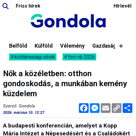
Friss hírek
Hírlevél
Belföld
Külföld
Vélemény
Gazdaság
köztársasági elnök
foci vb 2026
Nők a közéletben: otthon
gondoskodás, a munkában kemény
küzdelem
Facebook
Messenger
Email
Copy
M
Szerző: Gondola
Link
2026. március 10. 12:27
A budapesti konferencián, amelyet a Kopp
Mária Intézet a Népesedésért és a Családokért