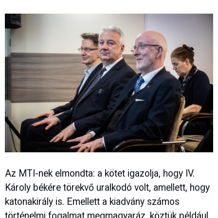
Az MTI-nek elmondta: a kötet igazolja, hogy IV.
Károly békére törekvő uralkodó volt, amellett, hogy
katonakirály is. Emellett a kiadvány számos
történelmi fogalmat megmagyaráz, köztük például