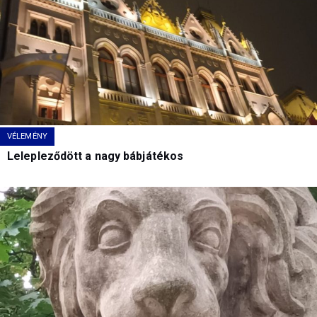
VÉLEMÉNY
Lelepleződött a nagy bábjátékos