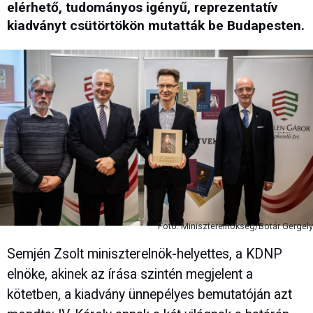
elérhető, tudományos igényű, reprezentatív
kiadványt csütörtökön mutatták be Budapesten.
Fotó: Miniszterelnökség/Botár Gergely
Semjén Zsolt miniszterelnök-helyettes, a KDNP
elnöke, akinek az írása szintén megjelent a
kötetben, a kiadvány ünnepélyes bemutatóján azt