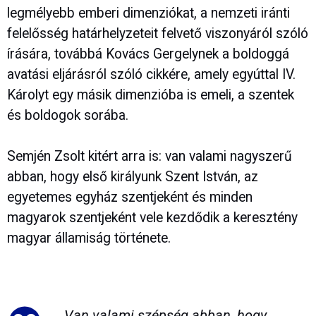
legmélyebb emberi dimenziókat, a nemzeti iránti
felelősség határhelyzeteit felvető viszonyáról szóló
írására, továbbá Kovács Gergelynek a boldoggá
avatási eljárásról szóló cikkére, amely egyúttal IV.
Károlyt egy másik dimenzióba is emeli, a szentek
és boldogok sorába.
Semjén Zsolt kitért arra is: van valami nagyszerű
abban, hogy első királyunk Szent István, az
egyetemes egyház szentjeként és minden
magyarok szentjeként vele kezdődik a keresztény
magyar államiság története.
Van valami szépség abban, hogy