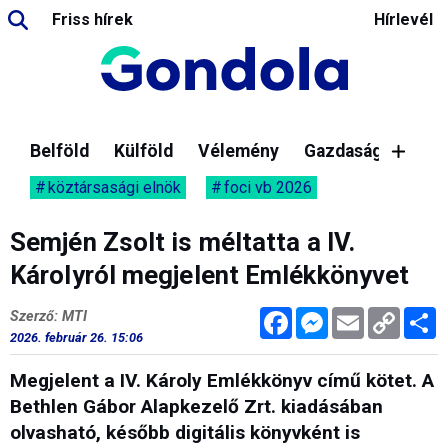
Friss hírek
Hírlevél
Belföld
Külföld
Vélemény
Gazdaság
köztársasági elnök
foci vb 2026
Semjén Zsolt is méltatta a IV.
Károlyról megjelent Emlékkönyvet
Facebook
Messenger
Email
Copy
M
Szerző: MTI
Link
2026. február 26. 15:06
Megjelent a IV. Károly Emlékkönyv című kötet. A
Bethlen Gábor Alapkezelő Zrt. kiadásában
olvasható, később digitális könyvként is