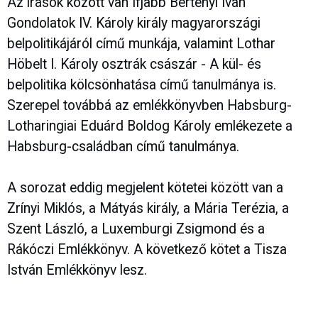
Az írások között van Ifjabb Bertényi Iván
Gondolatok IV. Károly király magyarországi
belpolitikájáról című munkája, valamint Lothar
Höbelt I. Károly osztrák császár - A kül- és
belpolitika kölcsönhatása című tanulmánya is.
Szerepel továbbá az emlékkönyvben Habsburg-
Lotharingiai Eduárd Boldog Károly emlékezete a
Habsburg-családban című tanulmánya.
A sorozat eddig megjelent kötetei között van a
Zrínyi Miklós, a Mátyás király, a Mária Terézia, a
Szent László, a Luxemburgi Zsigmond és a
Rákóczi Emlékkönyv. A következő kötet a Tisza
István Emlékkönyv lesz.