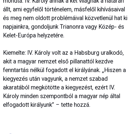
mondta: IV. Károly annak a két világnak a határán
állt, ami egyfelől történelem, másfelől kihívásaival
és meg nem oldott problémáival közvetlenül hat ki
napjainkra, gondoljunk Trianonra vagy Közép- és
Kelet-Európa helyzetére.
Kiemelte: IV. Károly volt az a Habsburg uralkodó,
akit a magyar nemzet első pillanattól kezdve
fenntartás nélkül fogadott el királyának. „Hiszen a
kiegyezés után vagyunk, a nemzet szabad
akaratából megkötötte a kiegyezést, ezért IV.
Károly minden szempontból a magyar nép által
elfogadott királyunk” – tette hozzá.