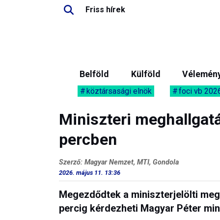
Friss hírek
Belföld
Külföld
Vélemén
köztársasági elnök
foci vb 202
Miniszteri meghallgat
percben
Szerző: Magyar Nemzet, MTI, Gondola
2026. május 11. 13:36
Megezdődtek a miniszterjelölti me
percig kérdezheti Magyar Péter minis