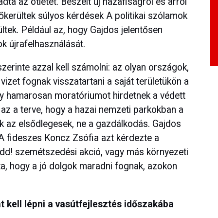
ta az ötletet. Beszélt új hazafiságról és arról
Előkerültek súlyos kérdések A politikai szólamok
ültek. Például az, hogy Gajdos jelentősen
ok újrafelhasználását.
szerinte azzal kell számolni: az olyan országok,
izet fognak visszatartani a saját területükön a
hogy hamarosan moratóriumot hirdetnek a védett
 az a terve, hogy a hazai nemzeti parkokban a
 az elsődlegesek, ne a gazdálkodás. Gajdos
 A fideszes Koncz Zsófia azt kérdezte a
szedd! szemétszedési akció, vagy más környezeti
a, hogy a jó dolgok maradni fognak, azokon
át kell lépni a vasútfejlesztés időszakába