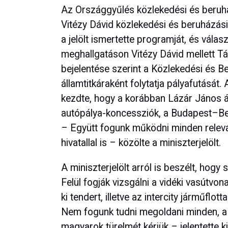
Az Országgyűlés közlekedési és beruház
Vitézy Dávid közlekedési és beruházási 
a jelölt ismertette programját, és válas
meghallgatáson Vitézy Dávid mellett Tárk
bejelentése szerint a Közlekedési és B
államtitkáraként folytatja pályafutását.
kezdte, hogy a korábban Lázár János ált
autópálya-koncessziók, a Budapest–Bel
– Együtt fogunk működni minden relev
hivatallal is – közölte a miniszterjelölt.
A miniszterjelölt arról is beszélt, hogy 
Felül fogják vizsgálni a vidéki vasútvo
ki tendert, illetve az intercity járműflott
Nem fogunk tudni megoldani minden, a 
magyarok türelmét kérjük – jelentette ki