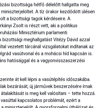
ási bizottsága hétfő délelőtt hallgatta meg
miniszterjelöltet. A tíz órakor kezdődött ülésen
zolt a bizottsági tagok kérdéseire. A
ányi Zsolt is részt vett, aki a politikus
eruházási Minisztérium parlamenti
 A bizottsági meghallgatást Vitézy Dávid azzal
al vezetett tárcánál vizsgálatokat indítanak az
grád vasútvonal és a mohácsi híd kapcsán is.
áns hatósággal és a vagyonvisszaszerzési
szerinte át kell lépni a vasútépítés időszakába.
nalak bezárását, új járművek beszerzésére írnak
a átalakítását is meg kell valósítani – tette hozzá.
vasúttal kapcsolatos problémát, ezért a
 a miniszterjelölt. A gyorsforgalmi úthálózat és