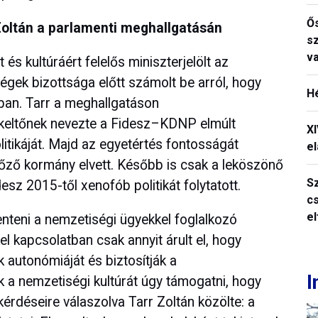
Ős
ltán a parlamenti meghallgatásán
s
v
 és kultúráért felelős miniszterjelölt az
ek bizottsága előtt számolt be arról, hogy
H
sban. Tarr a meghallgatáson
eltőnek nevezte a Fidesz–KDNP elmúlt
X
itikáját. Majd az egyetértés fontosságát
el
előző kormány elvett. Később is csak a leköszönő
S
esz 2015-től xenofób politikát folytatott.
c
e
enteni a nemzetiségi ügyekkel foglalkozó
kel kapcsolatban csak annyit árult el, hogy
k autonómiáját és biztosítják a
I
k a nemzetiségi kultúrát úgy támogatni, hogy
kérdéseire válaszolva Tarr Zoltán közölte: a