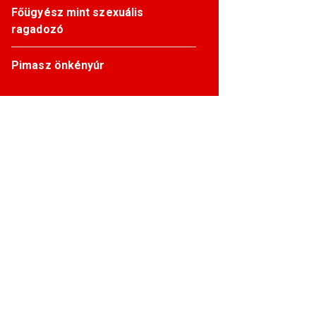
Főügyész mint szexuális
ragadozó
Pimasz önkényúr