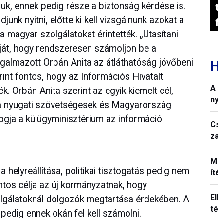
juk, ennek pedig része a biztonság kérdése is.
junk nyitni, előtte ki kell vizsgálnunk azokat a
 magyar szolgálatokat érintették. „Utasítani
ját, hogy rendszeresen számoljon be a
galmazott Orbán Anita az átláthatóság jövőbeni
H
rint fontos, hogy az Információs Hivatalt
A
. Orbán Anita szerint az egyik kiemelt cél,
n
k a nyugati szövetségesek és Magyarország
fogja a külügyminisztérium az információ
C
z
M
a helyreállítása, politikai tisztogatás pedig nem
í
ontos célja az új kormányzatnak, hogy
El
olgálatoknál dolgozók megtartása érdekében. A
t
pedig ennek okán fel kell számolni.