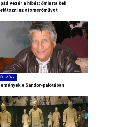
pád vezér a hibás: őmiatta kell
orlátozni az atomerőművet
VÉLEMÉNY
semények a Sándor-palotában