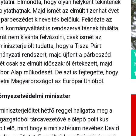
ytatni. Elmondta, hogy olyan helyként tekintenek
lytathatnak. Majd ismét az elmúlt tizenhat évet
a párbeszédet kinevelték belőlük. Felidézte az
 kormányváltást is rendszerváltásnak titulálta.
rát nem kívánta felvázolni, csak ismét az
iniszterjelölt tudatta, hogy a Tisza Párt
rmányzati rendszert, majd újfent a párbeszéd
 csak az elmúlt időszakról értekezett, majd
ábor Alap működését. De azt is fejtegette, hogy
zetni Magyarországot az Európai Unióból.
 környezetvédelmi miniszter
miniszterjelöltet hétfő reggel hallgatta meg a
 igazgatóból tárcavezetővé előlépő politikus
olt elő, mint hogy a minisztérium nevéhez David