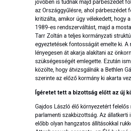
jövőben is tudnak majd párbeszédet fol
az Országgyűlésre, ahol párbeszédet fo
kritizálta, amikor úgy vélekedett, hogy 
1989-es rendszerváltást, majd a mostani
Tarr Zoltán a teljes kormányzati struktú
egyeztetések fontosságát emelte ki. A m
lényegesen át akarja alakítani az önko
szükségességét emlegette. Ezután ismét
közölte, hogy átvizsgálnák a Bethlen G
szerinte az előző kormány ki akarta ve
Ígéretet tett a bizottság előtt az új
Gajdos László élő környezetért felelős 
parlamenti szakbizottság. Az állatkerti
előbb olyan hangzatos állításokkal rukk