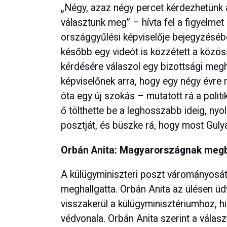
„Négy, azaz négy percet kérdezhetünk a 
választunk meg” – hívta fel a figyelme
országgyűlési képviselője bejegyzéséb
később egy videót is közzétett a közöss
kérdésére válaszol egy bizottsági megh
képviselőnek arra, hogy egy négy évre
óta egy új szokás – mutatott rá a politi
ő tölthette be a leghosszabb ideig, nyo
posztját, és büszke rá, hogy most Guly
Orbán Anita: Magyarországnak megbí
A külügyminiszteri poszt várományosát
meghallgatta. Orbán Anita az ülésen üd
visszakerül a külügyminisztériumhoz, h
védvonala. Orbán Anita szerint a válas