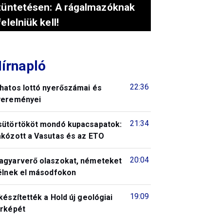
tüntetésen: A rágalmazóknak
felelniük kell!
írnapló
22:36
 hatos lottó nyerőszámai és
yereményei
21:34
sütörtököt mondó kupacsapatok:
akózott a Vasutas és az ETO
20:04
agyarverő olaszokat, németeket
télnek el másodfokon
19:09
készítették a Hold új geológiai
érképét