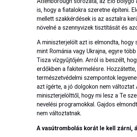
Attenborough sorozata, az Élő bolygó ad
is, hogy a fiatalokra szeretne építeni. 
mellett szakkérdések is az asztalra ker
növelné a szennyvizek tisztítását és az
A miniszterjelölt azt is elmondta, hogy 
mint Románia vagy Ukrajna, egyre több v
Tisza vízgyűjtőjén. Arról is beszélt, 
erdőkben a fakitermelésre. Hozzátette,
természetvédelmi szempontok legyenek
azt ígérte, a jó dolgokon nem változtat
miniszterjelölttől, hogy mi lesz a Te 
nevelési programokkal. Gajdos elmondt
nem változtatnak.
A vasútrombolás korát le kell zárni, 