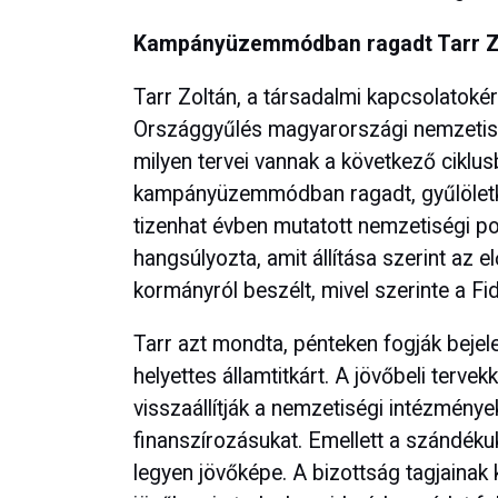
Kampányüzemmódban ragadt Tarr Zo
Tarr Zoltán, a társadalmi kapcsolatokért
Országgyűlés magyarországi nemzetiség
milyen tervei vannak a következő ciklu
kampányüzemmódban ragadt, gyűlöletk
tizenhat évben mutatott nemzetiségi pol
hangsúlyozta, amit állítása szerint az 
kormányról beszélt, mivel szerinte a Fid
Tarr azt mondta, pénteken fogják bejel
helyettes államtitkárt. A jövőbeli tervek
visszaállítják a nemzetiségi intézménye
finanszírozásukat. Emellett a szándéku
legyen jövőképe. A bizottság tagjainak 