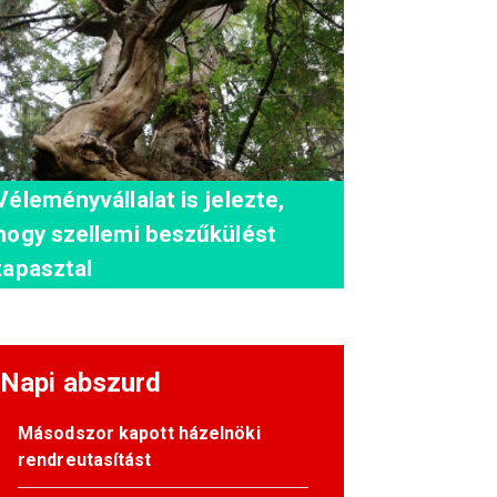
Véleményvállalat is jelezte,
hogy szellemi beszűkülést
tapasztal
Napi abszurd
Másodszor kapott házelnöki
rendreutasítást