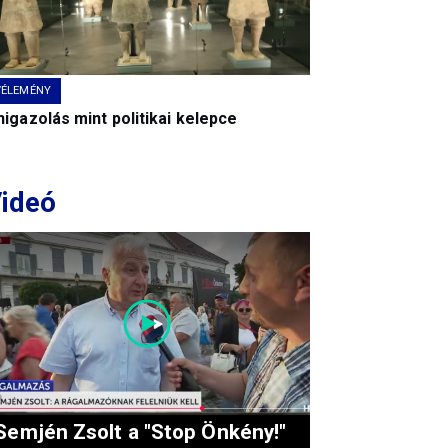
VÉLEMÉNY
igazolás mint politikai kelepce
ideó
Semjén Zsolt a "Stop Önkény!"