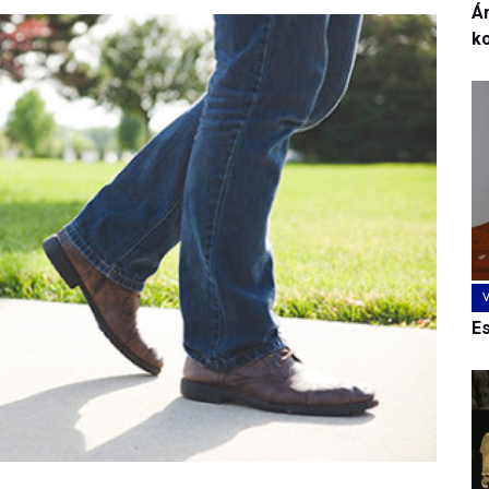
Ár
k
E