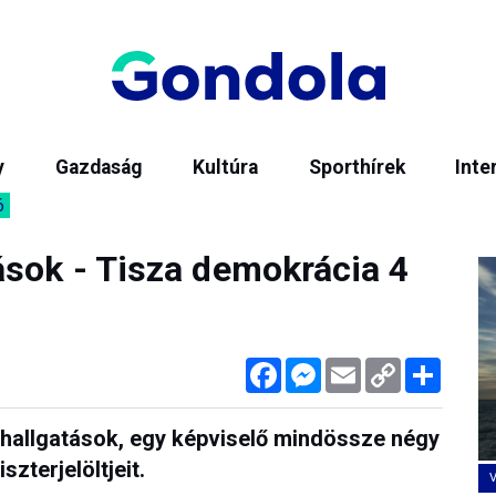
y
Gazdaság
Kultúra
Sporthírek
Inte
6
ások - Tisza demokrácia 4
Facebook
Messenger
Email
Copy
Megos
Link
ghallgatások, egy képviselő mindössze négy
zterjelöltjeit.