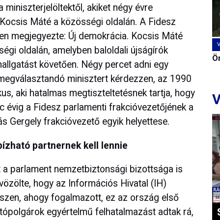
miniszterjelöltektől, akiket négy évre
t Kocsis Máté a közösségi oldalán. A Fidesz
en megjegyezte: Új demokrácia. Kocsis Máté
égi oldalán, amelyben baloldali újságírók
Ön
allgatást követően. Négy percet adni egy
 megválasztandó minisztert kérdezzen, az 1990
kus, aki hatalmas megtiszteltetésnek tartja, hogy
V
lc évig a Fidesz parlamenti frakcióvezetőjének a
ás Gergely frakcióvezető egyik helyettese.
zható partnernek kell lennie
 a parlament nemzetbiztonsági bizottsága is
vözölte, hogy az Információs Hivatal (IH)
iszen, ahogy fogalmazott, ez az ország első
ztópolgárok egyértelmű felhatalmazást adtak rá,