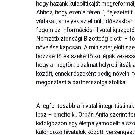
hogy hazánk külpolitikáját megreformál
Ahhoz, hogy ezen a téren új fejezetet tud
vádakat, amelyek az elmúlt időszakban a
fogom az Információs Hivatal igazgató
Nemzetbiztonsági Bizottság előtt” – fo
növelése kapcsán. A miniszterjelölt sze
hozzáértő és szakértő kollégák vezessék
hogy a megtört bizalmat helyreállítsá
között, ennek részeként pedig növelni 
megosztást a partnerszolgálatokkal.
A legfontosabb a hivatal integritásának 
lesz – emelte ki. Orbán Anita szerint f
kidolgozzon egy életpályamodellt a sz
különböző hivatalok közötti versengést 