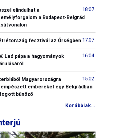
18:07
szel elindulhat a
zemélyforgalom a Budapest-Belgrád
asútvonalon
17:07
étrétország fesztivál az Őrségben
16:04
IV. Leó pápa a hagyományok
árulásáról
15:02
zerbiából Magyarországra
sempészett embereket egy Belgrádban
lfogott bűnöző
Korábbiak...
nterjú