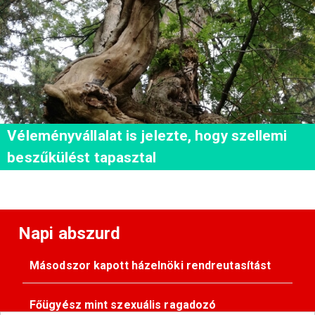
Véleményvállalat is jelezte, hogy szellemi
beszűkülést tapasztal
Napi abszurd
Másodszor kapott házelnöki rendreutasítást
Főügyész mint szexuális ragadozó