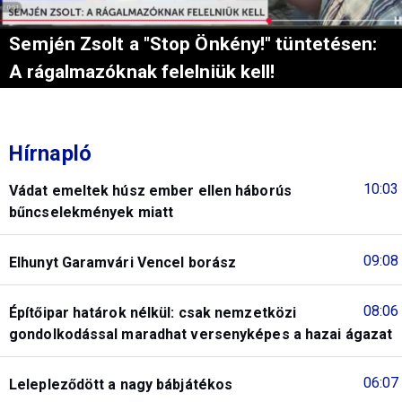
Semjén Zsolt a "Stop Önkény!" tüntetésen:
A rágalmazóknak felelniük kell!
Hírnapló
10:03
Vádat emeltek húsz ember ellen háborús
bűncselekmények miatt
09:08
Elhunyt Garamvári Vencel borász
08:06
Építőipar határok nélkül: csak nemzetközi
gondolkodással maradhat versenyképes a hazai ágazat
06:07
Lelepleződött a nagy bábjátékos