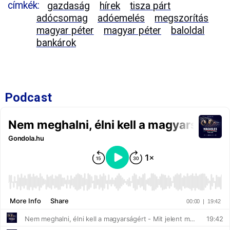
címkék:
gazdaság
hírek
tisza párt
adócsomag
adóemelés
megszorítás
magyar péter
magyar péter
baloldal
bankárok
Podcast