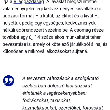
írja a
Világgazdaság
. A javaslat megszüntetné
valamennyi jelenlegi kedvezményes kisvállalkozói
adózási formát – a katát, az ekhót és a kivát –,
helyettük pedig egy egységes, kedvezmények
nélküli adórendszert vezetne be. A csomag része
továbbá egy új, 14 százalékos munkáltatói teher
bevezetése is, amely öt kötelező járulékból állna, és
különösen a mikrovállalkozásokat sújtaná.
A tervezett változások a szolgáltató
szektorban dolgozó kisadózókat
érintenék a legérzékenyebben:
fodrászokat, taxisokat,
kozmetikusokat, szerelőket, fotósokat