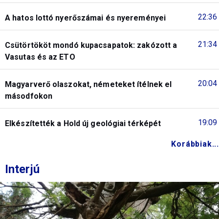
22:36
A hatos lottó nyerőszámai és nyereményei
21:34
Csütörtököt mondó kupacsapatok: zakózott a
Vasutas és az ETO
20:04
Magyarverő olaszokat, németeket ítélnek el
másodfokon
19:09
Elkészítették a Hold új geológiai térképét
Korábbiak...
Interjú