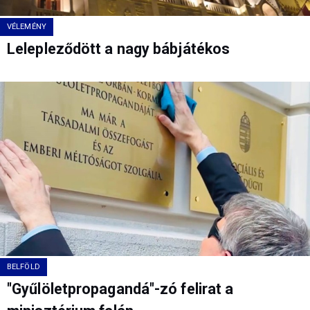
VÉLEMÉNY
Lelepleződött a nagy bábjátékos
BELFÖLD
"Gyűlöletpropagandá"-zó felirat a