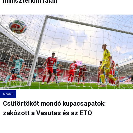
minisztérium falán
SPORT
Csütörtököt mondó kupacsapatok:
zakózott a Vasutas és az ETO