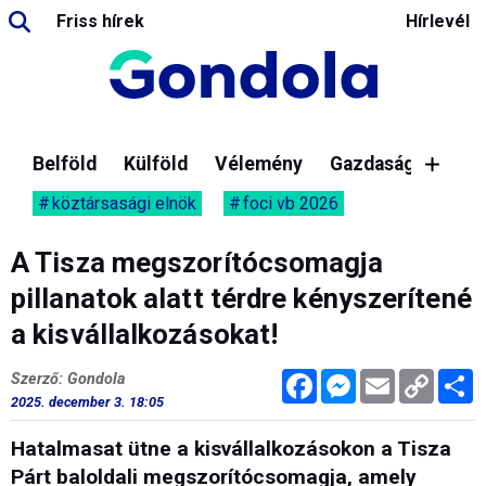
Friss hírek
Hírlevél
Belföld
Külföld
Vélemény
Gazdaság
köztársasági elnök
foci vb 2026
A Tisza megszorítócsomagja
pillanatok alatt térdre kényszerítené
a kisvállalkozásokat!
Facebook
Messenger
Email
Copy
M
Szerző: Gondola
Link
2025. december 3. 18:05
Hatalmasat ütne a kisvállalkozásokon a Tisza
Párt baloldali megszorítócsomagja, amely