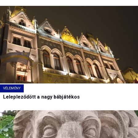
VÉLEMÉNY
Lelepleződött a nagy bábjátékos