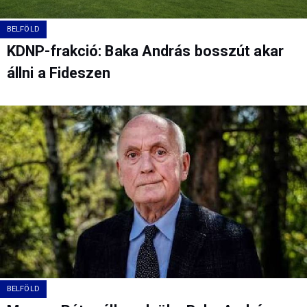
BELFÖLD
KDNP-frakció: Baka András bosszút akar
állni a Fideszen
BELFÖLD