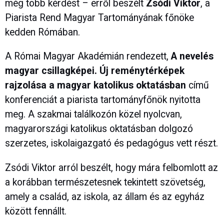
még több kérdést – erről beszélt
Zsódi Viktor
, a
Piarista Rend Magyar Tartományának főnöke
kedden Rómában.
A Római Magyar Akadémián rendezett,
A nevelés
magyar csillagképei. Új reménytérképek
rajzolása a magyar katolikus oktatásban
című
konferenciát a piarista tartományfőnök nyitotta
meg. A szakmai találkozón közel nyolcvan,
magyarországi katolikus oktatásban dolgozó
szerzetes, iskolaigazgató és pedagógus vett részt.
Zsódi Viktor arról beszélt, hogy mára felbomlott az
a korábban természetesnek tekintett szövetség,
amely a család, az iskola, az állam és az egyház
között fennállt.