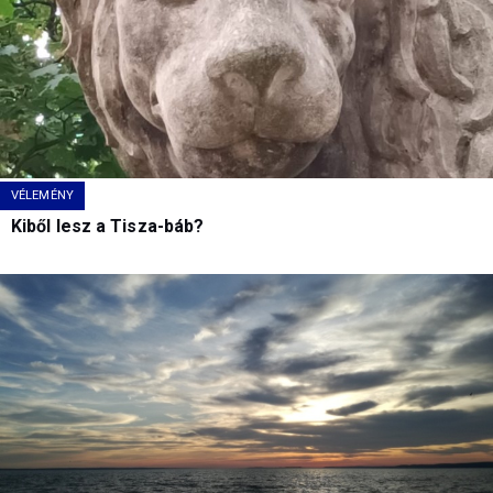
VÉLEMÉNY
Kiből lesz a Tisza-báb?