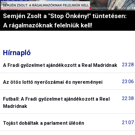
Semjén Zsolt a "Stop Önkény!" tüntetésen:
A rágalmazóknak felelniük kell!
Hírnapló
23:28
A Fradi győzelmet ajándékozott a Real Madridnak
23:06
Az ötös lottó nyerőszámai és nyereményei
22:38
Futball: A Fradi győzelmet ajándékozott a Real
Madridnak
21:07
Tojást dobáltak a parlament ülésén