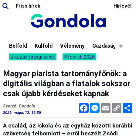
Friss hírek
Hírlevél
Belföld
Külföld
Vélemény
Gazdaság
köztársasági elnök
foci vb 2026
Magyar piarista tartományfőnök: a
digitális világban a fiatalok sokszor
csak újabb kérdéseket kapnak
Facebook
Messenger
Email
Copy
M
Szerző: Gondola
Link
2026. május 12. 19:35
A család, az iskola és az egyház közötti korábbi
szövetség felbomlott – erről beszélt Zsódi