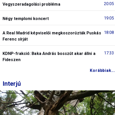
20:05
Vegyszeradagolási probléma
19:05
Négy templomi koncert
18:08
A Real Madrid képviselői megkoszorúzták Puskás
Ferenc sírját
17:33
KDNP-frakció: Baka András bosszút akar állni a
Fideszen
Korábbiak...
Interjú