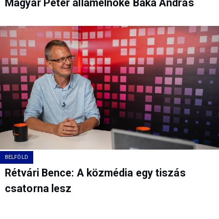
Magyar Péter államelnöke Baka András
BELFÖLD
Rétvári Bence: A közmédia egy tiszás
csatorna lesz