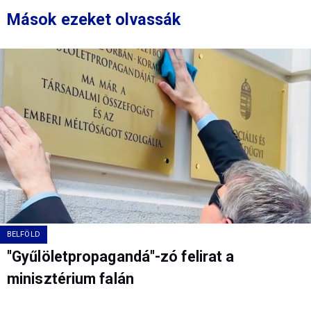
Mások ezeket olvassák
BELFÖLD
"Gyűlöletpropagandá"-zó felirat a
minisztérium falán