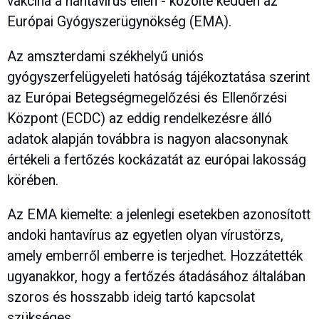
vakcina a hantavírus ellen - közölte kedden az
Európai Gyógyszerügynökség (EMA).
Az amszterdami székhelyű uniós
gyógyszerfelügyeleti hatóság tájékoztatása szerint
az Európai Betegségmegelőzési és Ellenőrzési
Központ (ECDC) az eddig rendelkezésre álló
adatok alapján továbbra is nagyon alacsonynak
értékeli a fertőzés kockázatát az európai lakosság
körében.
Az EMA kiemelte: a jelenlegi esetekben azonosított
andoki hantavírus az egyetlen olyan vírustörzs,
amely emberről emberre is terjedhet. Hozzátették
ugyanakkor, hogy a fertőzés átadásához általában
szoros és hosszabb ideig tartó kapcsolat
szükséges.