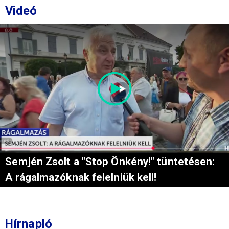
Videó
Semjén Zsolt a "Stop Önkény!" tüntetésen:
A rágalmazóknak felelniük kell!
Hírnapló