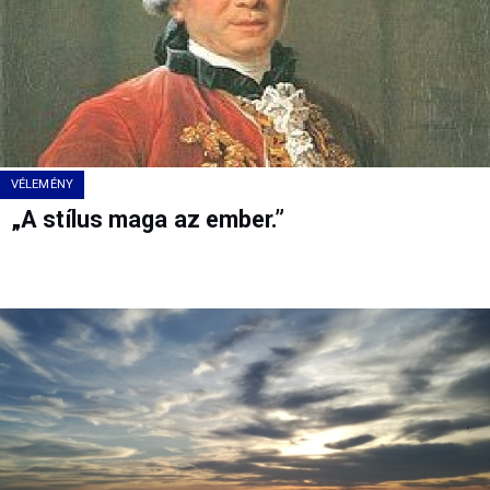
VÉLEMÉNY
„A stílus maga az ember.”