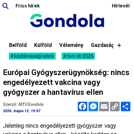
Friss hírek
Hírlevél
Belföld
Külföld
Vélemény
Gazdaság
köztársasági elnök
foci vb 2026
Európai Gyógyszerügynökség: nincs
engedélyezett vakcina vagy
gyógyszer a hantavírus ellen
Facebook
Messenger
Email
Copy
M
Szerző: MTI/Gondola
Link
2026. május 12. 19:07
Jelenleg nincs engedélyezett gyógyszer vagy