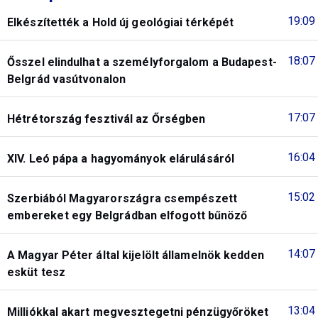
19:09
Elkészítették a Hold új geológiai térképét
18:07
Ősszel elindulhat a személyforgalom a Budapest-
Belgrád vasútvonalon
17:07
Hétrétország fesztivál az Őrségben
16:04
XIV. Leó pápa a hagyományok elárulásáról
15:02
Szerbiából Magyarországra csempészett
embereket egy Belgrádban elfogott bűnöző
14:07
A Magyar Péter által kijelölt államelnök kedden
esküt tesz
13:04
Milliókkal akart megvesztegetni pénzügyőröket