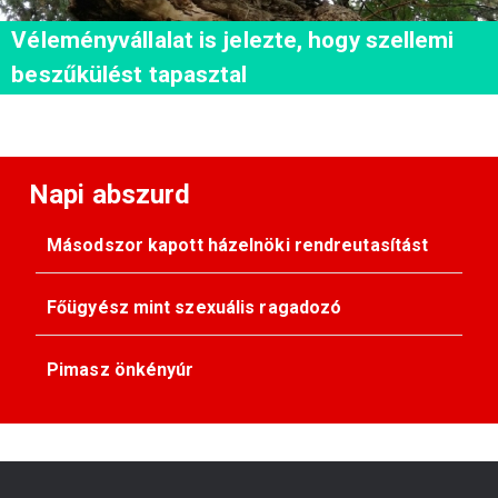
Véleményvállalat is jelezte, hogy szellemi
beszűkülést tapasztal
Napi abszurd
Másodszor kapott házelnöki rendreutasítást
Főügyész mint szexuális ragadozó
Pimasz önkényúr