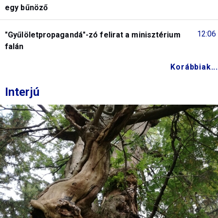
egy bűnöző
12:06
"Gyűlöletpropagandá"-zó felirat a minisztérium
falán
Korábbiak...
Interjú