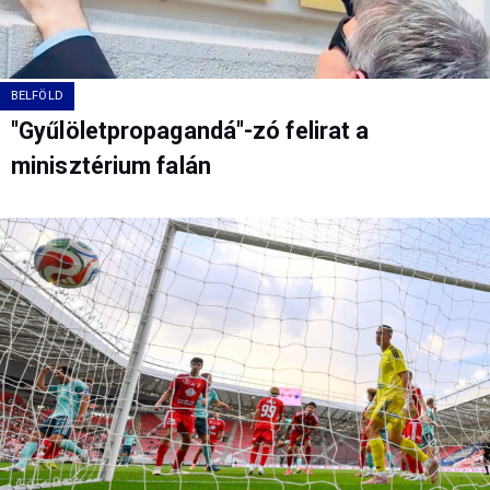
BELFÖLD
"Gyűlöletpropagandá"-zó felirat a
minisztérium falán