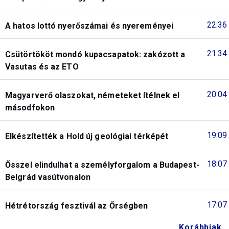
22:36
A hatos lottó nyerőszámai és nyereményei
21:34
Csütörtököt mondó kupacsapatok: zakózott a
Vasutas és az ETO
20:04
Magyarverő olaszokat, németeket ítélnek el
másodfokon
19:09
Elkészítették a Hold új geológiai térképét
18:07
Ősszel elindulhat a személyforgalom a Budapest-
Belgrád vasútvonalon
17:07
Hétrétország fesztivál az Őrségben
Korábbiak...