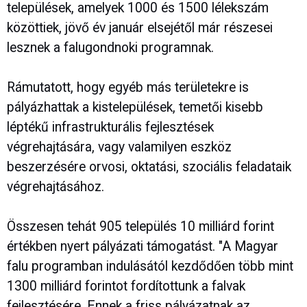
települések, amelyek 1000 és 1500 lélekszám
közöttiek, jövő év január elsejétől már részesei
lesznek a falugondnoki programnak.
Rámutatott, hogy egyéb más területekre is
pályázhattak a kistelepülések, temetői kisebb
léptékű infrastrukturális fejlesztések
végrehajtására, vagy valamilyen eszköz
beszerzésére orvosi, oktatási, szociális feladataik
végrehajtásához.
Összesen tehát 905 település 10 milliárd forint
értékben nyert pályázati támogatást. "A Magyar
falu programban indulásától kezdődően több mint
1300 milliárd forintot fordítottunk a falvak
fejlesztésére. Ennek a friss pályázatnak az