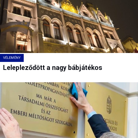
VÉLEMÉNY
Lelepleződött a nagy bábjátékos