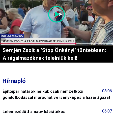
Semjén Zsolt a "Stop Önkény!" tüntetésen:
A rágalmazóknak felelniük kell!
Hírnapló
08:06
Építőipar határok nélkül: csak nemzetközi
gondolkodással maradhat versenyképes a hazai ágazat
06:07
Lelepleződött a nagy bábjátékos