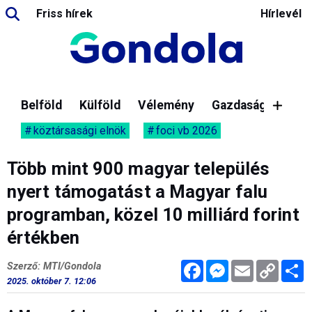
Friss hírek
Hírlevél
Belföld
Külföld
Vélemény
Gazdaság
köztársasági elnök
foci vb 2026
Több mint 900 magyar település
nyert támogatást a Magyar falu
programban, közel 10 milliárd forint
értékben
Facebook
Messenger
Email
Copy
M
Szerző: MTI/Gondola
Link
2025. október 7. 12:06