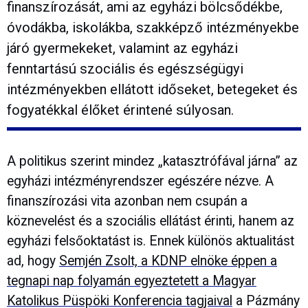
finanszírozását, ami az egyházi bölcsődékbe,
óvodákba, iskolákba, szakképző intézményekbe
járó gyermekeket, valamint az egyházi
fenntartású szociális és egészségügyi
intézményekben ellátott időseket, betegeket és
fogyatékkal élőket érintené súlyosan.
A politikus szerint mindez „katasztrófával járna” az
egyházi intézményrendszer egészére nézve. A
finanszírozási vita azonban nem csupán a
köznevelést és a szociális ellátást érinti, hanem az
egyházi felsőoktatást is. Ennek különös aktualitást
ad, hogy
Semjén Zsolt, a KDNP elnöke éppen a
tegnapi nap folyamán egyeztetett a Magyar
Katolikus Püspöki Konferencia tagjaival
a Pázmány