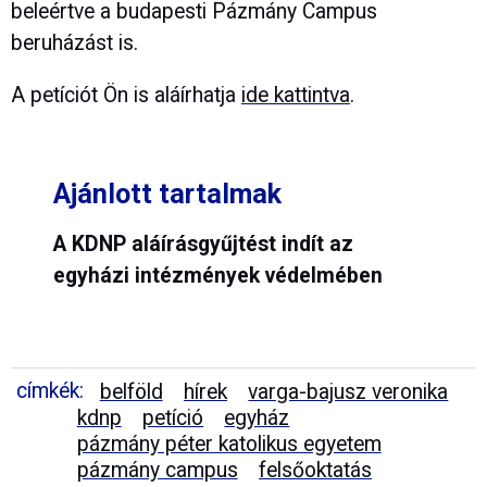
beleértve a budapesti Pázmány Campus
beruházást is.
A petíciót Ön is aláírhatja
ide kattintva
.
Ajánlott tartalmak
A KDNP aláírásgyűjtést indít az
egyházi intézmények védelmében
címkék:
belföld
hírek
varga-bajusz veronika
kdnp
petíció
egyház
pázmány péter katolikus egyetem
pázmány campus
felsőoktatás