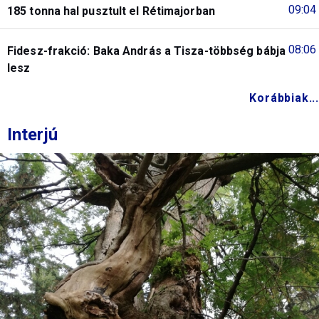
09:04
185 tonna hal pusztult el Rétimajorban
08:06
Fidesz-frakció: Baka András a Tisza-többség bábja
lesz
Korábbiak...
Interjú