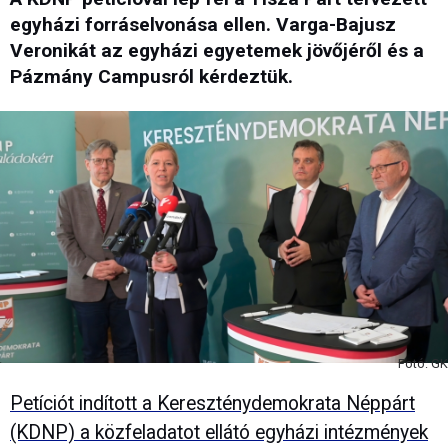
egyházi forráselvonása ellen. Varga-Bajusz
Veronikát az egyházi egyetemek jövőjéről és a
Pázmány Campusról kérdeztük.
Fotó: GK
Petíciót indított a Kereszténydemokrata Néppárt
(KDNP) a közfeladatot ellátó egyházi intézmények