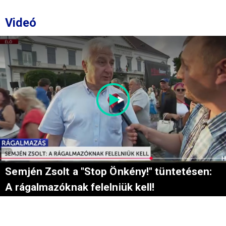
Videó
Semjén Zsolt a "Stop Önkény!" tüntetésen:
A rágalmazóknak felelniük kell!