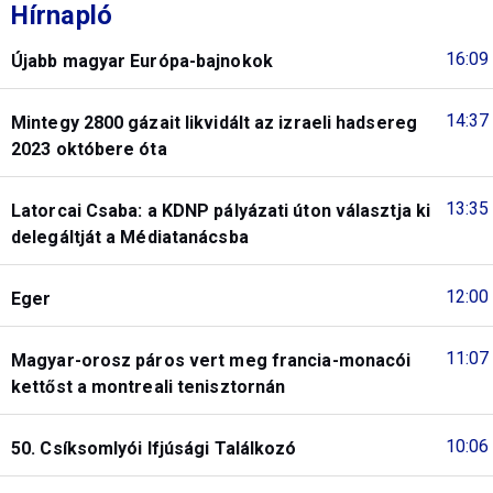
Hírnapló
16:09
Újabb magyar Európa-bajnokok
14:37
Mintegy 2800 gázait likvidált az izraeli hadsereg
2023 októbere óta
13:35
Latorcai Csaba: a KDNP pályázati úton választja ki
delegáltját a Médiatanácsba
12:00
Eger
11:07
Magyar-orosz páros vert meg francia-monacói
kettőst a montreali tenisztornán
10:06
50. Csíksomlyói Ifjúsági Találkozó