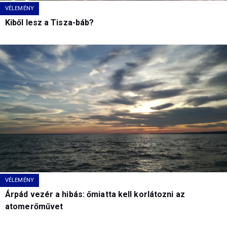
VÉLEMÉNY
Kiből lesz a Tisza-báb?
VÉLEMÉNY
Árpád vezér a hibás: őmiatta kell korlátozni az
atomerőművet