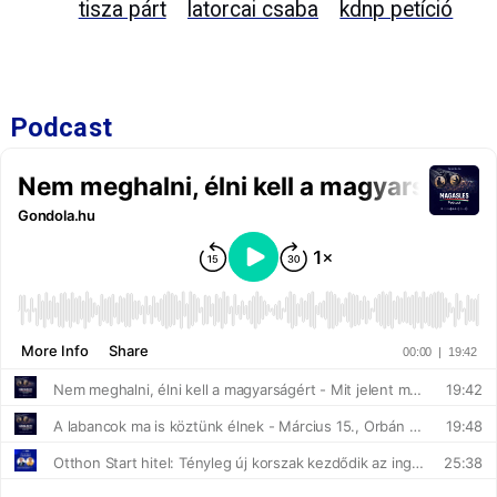
tisza párt
latorcai csaba
kdnp petíció
Podcast