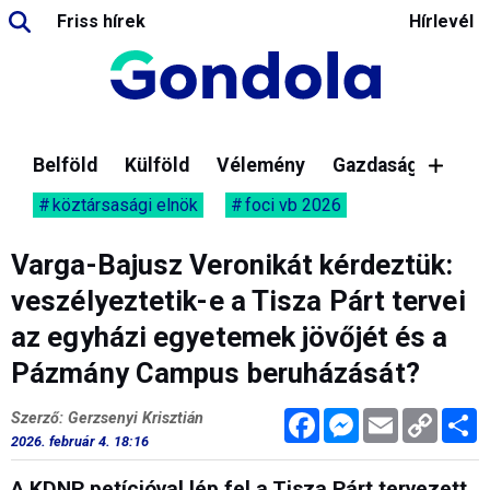
Friss hírek
Hírlevél
Belföld
Külföld
Vélemény
Gazdaság
köztársasági elnök
foci vb 2026
Varga-Bajusz Veronikát kérdeztük:
veszélyeztetik-e a Tisza Párt tervei
az egyházi egyetemek jövőjét és a
Pázmány Campus beruházását?
Facebook
Messenger
Email
Copy
M
Szerző: Gerzsenyi Krisztián
Link
2026. február 4. 18:16
A KDNP petícióval lép fel a Tisza Párt tervezett