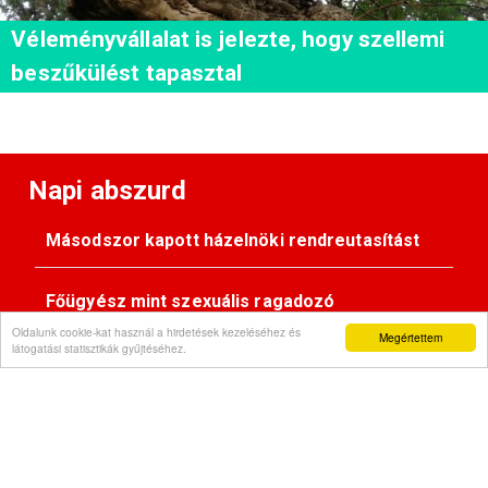
Véleményvállalat is jelezte, hogy szellemi
beszűkülést tapasztal
Napi abszurd
Másodszor kapott házelnöki rendreutasítást
Főügyész mint szexuális ragadozó
Oldalunk cookie-kat használ a hirdetések kezeléséhez és
Megértettem
látogatási statisztikák gyűjtéséhez.
Pimasz önkényúr