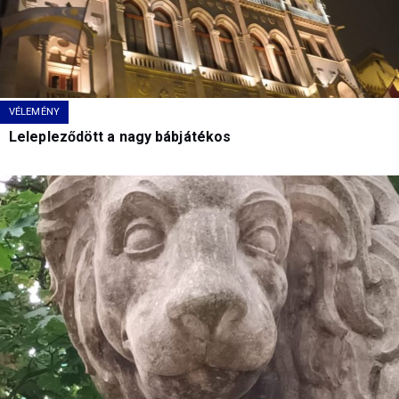
VÉLEMÉNY
Lelepleződött a nagy bábjátékos