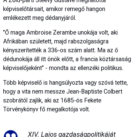
A Zöld-párti Steevy Gustave meghatotta
képviselőtársait, amikor remegő hangon
emlékezett meg dédanyjáról.
"Ő maga Ambroise Zerambe unokája volt, aki
Afrikában született, majd rabszolgaságra
kényszerítették a 336-os szám alatt. Ma az ő
dédunokája áll itt önök előtt, a francia köztársaság
képviselőjeként" - mondta az ellenzéki politikus.
Több képviselő is hangsúlyozta vagy szóvá tette,
hogy a vita nem messze Jean-Baptiste Colbert
szobrától zajlik, aki az 1685-ös Fekete
Törvénykönyv fő megalkotója volt.
XIV. Lajos gazdaságpolitikáját