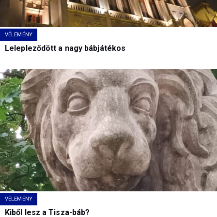
VÉLEMÉNY
Lelepleződött a nagy bábjátékos
VÉLEMÉNY
Kiből lesz a Tisza-báb?