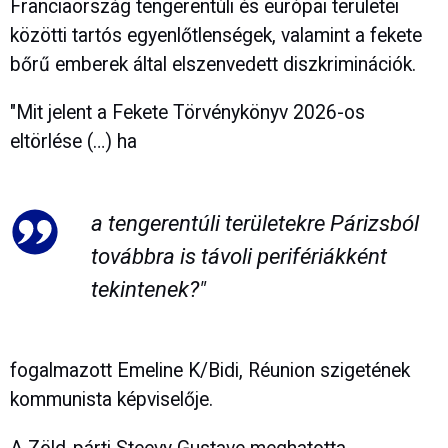
Franciaország tengerentúli és európai területei
közötti tartós egyenlőtlenségek, valamint a fekete
bőrű emberek által elszenvedett diszkriminációk.
"Mit jelent a Fekete Törvénykönyv 2026-os
eltörlése (…) ha
a tengerentúli területekre Párizsból
továbbra is távoli perifériákként
tekintenek?"
fogalmazott Emeline K/Bidi, Réunion szigetének
kommunista képviselője.