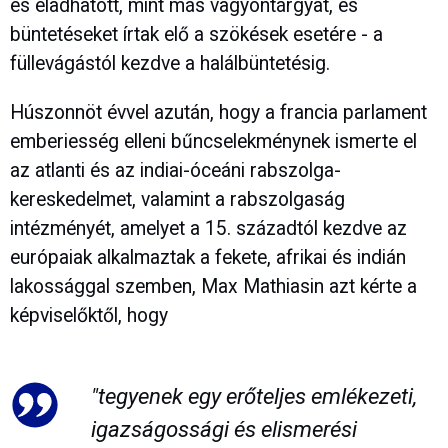
és eladhatott, mint más vagyontárgyat, és
büntetéseket írtak elő a szökések esetére - a
füllevágástól kezdve a halálbüntetésig.
Húszonnöt évvel azután, hogy a francia parlament
emberiesség elleni bűncselekménynek ismerte el
az atlanti és az indiai-óceáni rabszolga-
kereskedelmet, valamint a rabszolgaság
intézményét, amelyet a 15. századtól kezdve az
európaiak alkalmaztak a fekete, afrikai és indián
lakossággal szemben, Max Mathiasin azt kérte a
képviselőktől, hogy
"tegyenek egy erőteljes emlékezeti,
igazságossági és elismerési