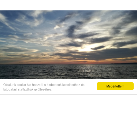
Oldalunk cookie-kat használ a hirdetések kezeléséhez és
Megértettem
látogatási statisztikák gyűjtéséhez.
VÉLEMÉNY
Árpád vezér a hibás: őmiatta kell korlátozni az
atomerőművet
Videó