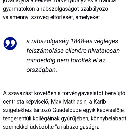
jóváhagyta a Fekete Törvénykönyv és a francia
gyarmatokon a rabszolgaságot szabályozó
valamennyi szöveg eltörlését, amelyeket
a rabszolgaság 1848-as végleges
felszámolása ellenére hivatalosan
mindeddig nem töröltek el az
országban.
A szavazást követően a törvényjavaslatot benyújtó
centrista képviselő, Max Mathiasin, a Karib-
szigetekhez tartozó Guadeloupe egyik képviselője,
tengerentúli kollégáinak gyűrűjében, könnybelábadt
szemekkel üdvözölte "a rabszolgaságra