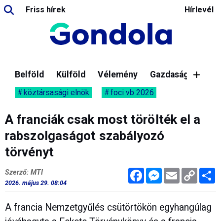
Friss hírek
Hírlevél
Belföld
Külföld
Vélemény
Gazdaság
köztársasági elnök
foci vb 2026
A franciák csak most törölték el a
rabszolgaságot szabályozó
törvényt
Facebook
Messenger
Email
Copy
M
Szerző: MTI
Link
2026. május 29. 08:04
A francia Nemzetgyűlés csütörtökön egyhangúlag