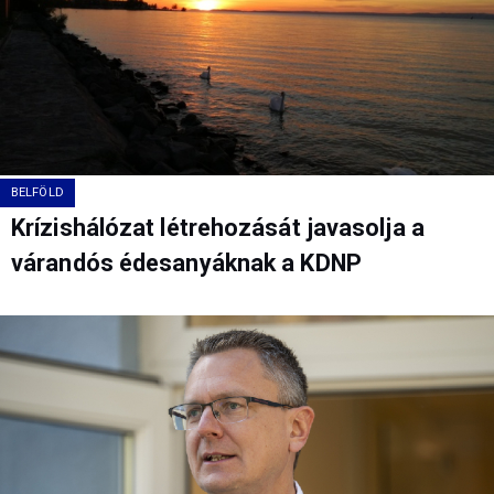
BELFÖLD
Krízishálózat létrehozását javasolja a
várandós édesanyáknak a KDNP