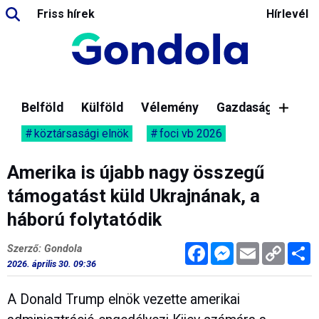
Friss hírek
Hírlevél
Belföld
Külföld
Vélemény
Gazdaság
köztársasági elnök
foci vb 2026
Amerika is újabb nagy összegű
támogatást küld Ukrajnának, a
háború folytatódik
Facebook
Messenger
Email
Copy
M
Szerző: Gondola
Link
2026. április 30. 09:36
A Donald Trump elnök vezette amerikai