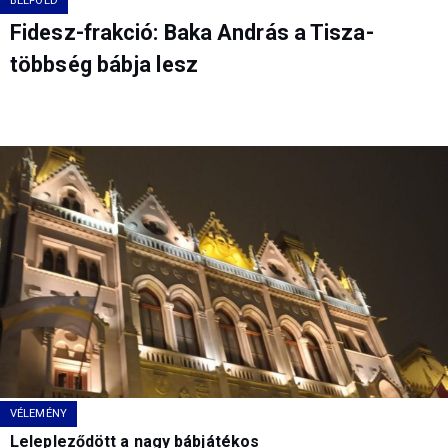
BELFÖLD
Fidesz-frakció: Baka András a Tisza-
többség bábja lesz
VÉLEMÉNY
Lelepleződött a nagy bábjátékos