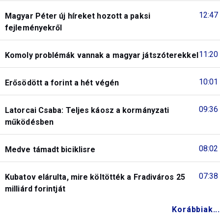
12:47
Magyar Péter új híreket hozott a paksi
fejleményekről
11:20
Komoly problémák vannak a magyar játszóterekkel
10:01
Erősödött a forint a hét végén
09:36
Latorcai Csaba: Teljes káosz a kormányzati
működésben
08:02
Medve támadt biciklisre
07:38
Kubatov elárulta, mire költötték a Fradiváros 25
milliárd forintját
Korábbiak...