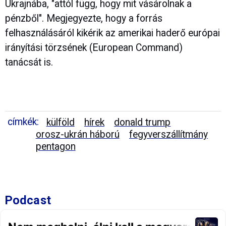
Ukrajnába, "attól függ, hogy mit vásárolnak a
pénzből". Megjegyezte, hogy a forrás
felhasználásáról kikérik az amerikai haderő európai
irányítási törzsének (European Command)
tanácsát is.
címkék:
külföld
hírek
donald trump
orosz-ukrán háború
fegyverszállítmány
pentagon
Podcast