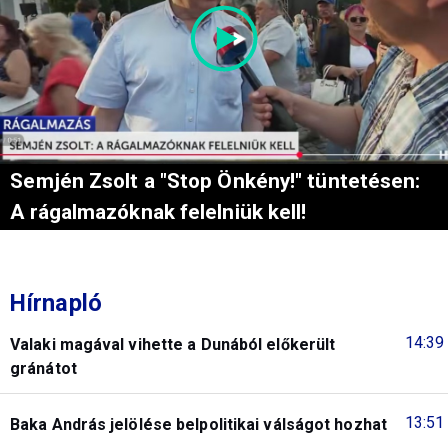
Semjén Zsolt a "Stop Önkény!" tüntetésen:
A rágalmazóknak felelniük kell!
Hírnapló
14:39
Valaki magával vihette a Dunából előkerült
gránátot
13:51
Baka András jelölése belpolitikai válságot hozhat