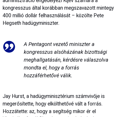
adminisztráció engedélyezi Kijev számára a
kongresszus által korábban megszavazott mintegy
400 millió dollár felhasználását – közölte Pete
Hegseth hadügyminiszter.
A Pentagont vezető miniszter a
kongresszus alsóházának bizottsági
meghallgatásán, kérdésre válaszolva
mondta el, hogy a forrás
hozzáférhetővé válik.
Jay Hurst, a hadügyminisztérium számvivője is
megerősítette, hogy elkölthetővé vált a forrás.
Hozzátette: az, hogy a segítség mikor ér el