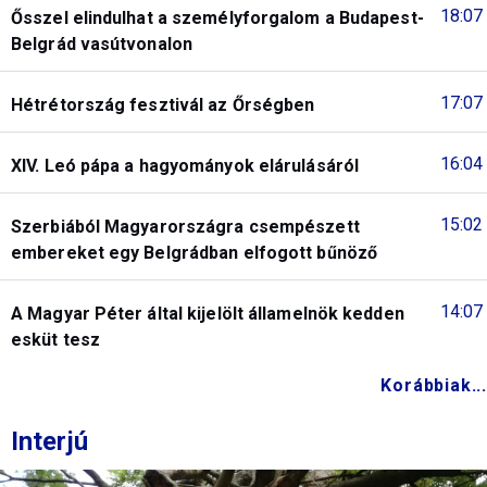
18:07
Ősszel elindulhat a személyforgalom a Budapest-
Belgrád vasútvonalon
17:07
Hétrétország fesztivál az Őrségben
16:04
XIV. Leó pápa a hagyományok elárulásáról
15:02
Szerbiából Magyarországra csempészett
embereket egy Belgrádban elfogott bűnöző
14:07
A Magyar Péter által kijelölt államelnök kedden
esküt tesz
Korábbiak...
Interjú