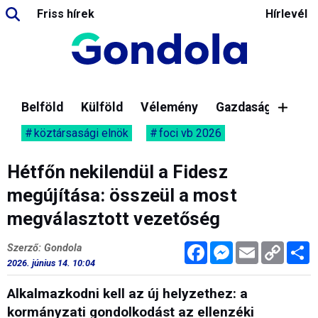
Friss hírek
Hírlevél
Belföld
Külföld
Vélemény
Gazdaság
köztársasági elnök
foci vb 2026
Hétfőn nekilendül a Fidesz
megújítása: összeül a most
megválasztott vezetőség
Facebook
Messenger
Email
Copy
M
Szerző: Gondola
Link
2026. június 14. 10:04
Alkalmazkodni kell az új helyzethez: a
kormányzati gondolkodást az ellenzéki