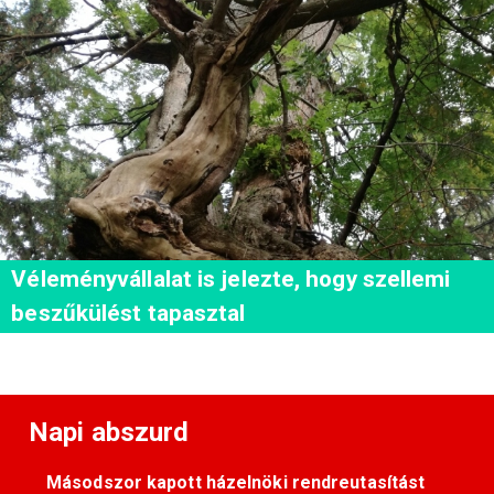
Véleményvállalat is jelezte, hogy szellemi
beszűkülést tapasztal
Napi abszurd
Másodszor kapott házelnöki rendreutasítást