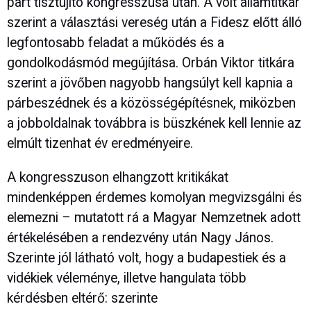
párt tisztújító kongresszusa után. A volt államtitkár
szerint a választási vereség után a Fidesz előtt álló
legfontosabb feladat a működés és a
gondolkodásmód megújítása. Orbán Viktor titkára
szerint a jövőben nagyobb hangsúlyt kell kapnia a
párbeszédnek és a közösségépítésnek, miközben
a jobboldalnak továbbra is büszkének kell lennie az
elmúlt tizenhat év eredményeire.
A kongresszuson elhangzott kritikákat
mindenképpen érdemes komolyan megvizsgálni és
elemezni – mutatott rá a Magyar Nemzetnek adott
értékelésében a rendezvény után Nagy János.
Szerinte jól látható volt, hogy a budapestiek és a
vidékiek véleménye, illetve hangulata több
kérdésben eltérő: szerinte