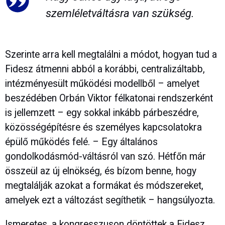
szemléletváltásra van szükség.
Szerinte arra kell megtalálni a módot, hogyan tud a
Fidesz átmenni abból a korábbi, centralizáltabb,
intézményesült működési modellből – amelyet
beszédében Orbán Viktor félkatonai rendszerként
is jellemzett – egy sokkal inkább párbeszédre,
közösségépítésre és személyes kapcsolatokra
épülő működés felé. – Egy általános
gondolkodásmód-váltásról van szó. Hétfőn már
összeül az új elnökség, és bízom benne, hogy
megtalálják azokat a formákat és módszereket,
amelyek ezt a változást segíthetik – hangsúlyozta.
Ismeretes, a kongresszuson döntöttek a Fidesz