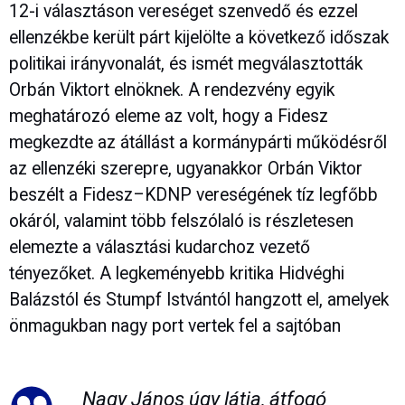
12-i választáson vereséget szenvedő és ezzel
ellenzékbe került párt kijelölte a következő időszak
politikai irányvonalát, és ismét megválasztották
Orbán Viktort elnöknek. A rendezvény egyik
meghatározó eleme az volt, hogy a Fidesz
megkezdte az átállást a kormánypárti működésről
az ellenzéki szerepre, ugyanakkor Orbán Viktor
beszélt a Fidesz–KDNP vereségének tíz legfőbb
okáról, valamint több felszólaló is részletesen
elemezte a választási kudarchoz vezető
tényezőket. A legkeményebb kritika Hidvéghi
Balázstól és Stumpf Istvántól hangzott el, amelyek
önmagukban nagy port vertek fel a sajtóban
Nagy János úgy látja, átfogó