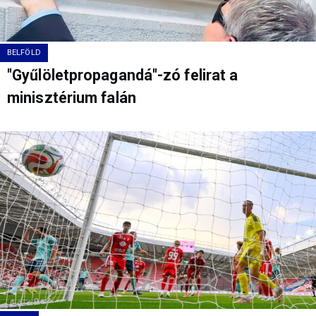
BELFÖLD
"Gyűlöletpropagandá"-zó felirat a
minisztérium falán