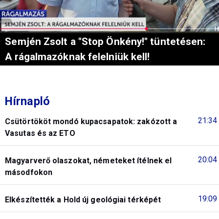
Semjén Zsolt a "Stop Önkény!" tüntetésen:
A rágalmazóknak felelniük kell!
Hírnapló
21:34
Csütörtököt mondó kupacsapatok: zakózott a
Vasutas és az ETO
20:04
Magyarverő olaszokat, németeket ítélnek el
másodfokon
19:09
Elkészítették a Hold új geológiai térképét