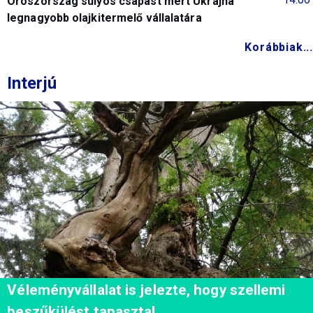
Oroszország súlyos csapást mért Ukrajna
legnagyobb olajkitermelő vállalatára
Korábbiak...
Interjú
Véleményvállalat is jelezte, hogy szellemi
beszűkülést tapasztal