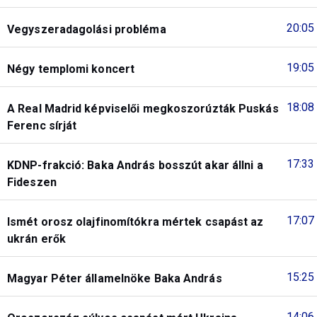
20:05
Vegyszeradagolási probléma
19:05
Négy templomi koncert
18:08
A Real Madrid képviselői megkoszorúzták Puskás
Ferenc sírját
17:33
KDNP-frakció: Baka András bosszút akar állni a
Fideszen
17:07
Ismét orosz olajfinomítókra mértek csapást az
ukrán erők
15:25
Magyar Péter államelnöke Baka András
14:06