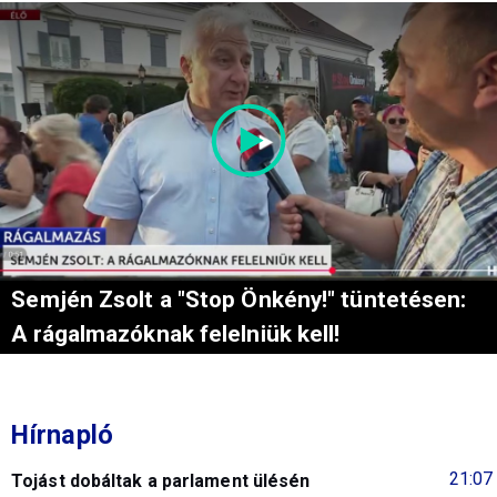
Semjén Zsolt a "Stop Önkény!" tüntetésen:
A rágalmazóknak felelniük kell!
Hírnapló
21:07
Tojást dobáltak a parlament ülésén