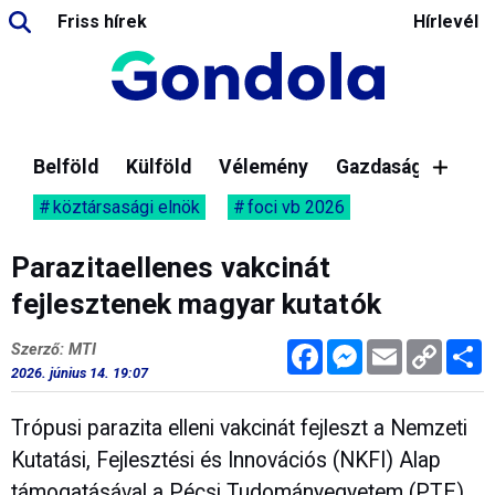
Friss hírek
Hírlevél
Belföld
Külföld
Vélemény
Gazdaság
köztársasági elnök
foci vb 2026
Parazitaellenes vakcinát
fejlesztenek magyar kutatók
Facebook
Messenger
Email
Copy
M
Szerző: MTI
Link
2026. június 14. 19:07
Trópusi parazita elleni vakcinát fejleszt a Nemzeti
Kutatási, Fejlesztési és Innovációs (NKFI) Alap
támogatásával a Pécsi Tudományegyetem (PTE)