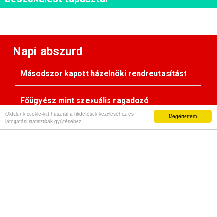
Napi abszurd
Másodszor kapott házelnöki rendreutasítást
Főügyész mint szexuális ragadozó
Oldalunk cookie-kat használ a hirdetések kezeléséhez és
Megértettem
látogatási statisztikák gyűjtéséhez.
Pimasz önkényúr
Kövessen minket: