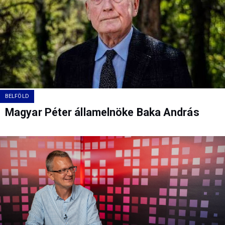
BELFÖLD
Magyar Péter államelnöke Baka András