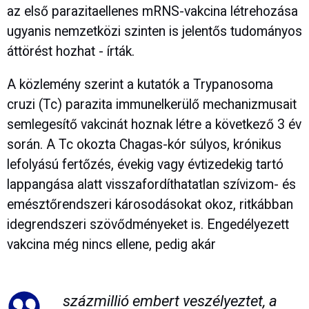
az első parazitaellenes mRNS-vakcina létrehozása
ugyanis nemzetközi szinten is jelentős tudományos
áttörést hozhat - írták.
A közlemény szerint a kutatók a Trypanosoma
cruzi (Tc) parazita immunelkerülő mechanizmusait
semlegesítő vakcinát hoznak létre a következő 3 év
során. A Tc okozta Chagas-kór súlyos, krónikus
lefolyású fertőzés, évekig vagy évtizedekig tartó
lappangása alatt visszafordíthatatlan szívizom- és
emésztőrendszeri károsodásokat okoz, ritkábban
idegrendszeri szövődményeket is. Engedélyezett
vakcina még nincs ellene, pedig akár
százmillió embert veszélyeztet, a