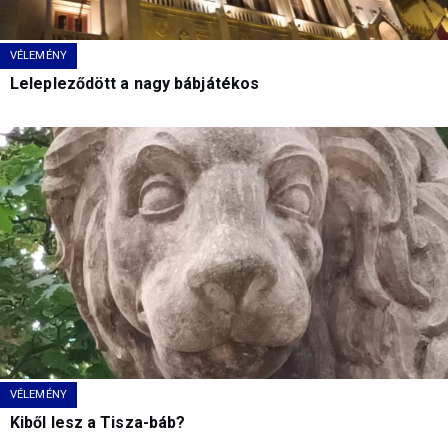
VÉLEMÉNY
Lelepleződött a nagy bábjátékos
VÉLEMÉNY
Kiből lesz a Tisza-báb?