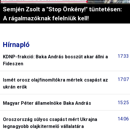
Semjén Zsolt a "Stop Önkény!" tüntetésen:
A rágalmazóknak felelniük kell!
Hírnapló
17:33
KDNP-frakció: Baka András bosszút akar állni a
Fideszen
17:07
Ismét orosz olajfinomítókra mértek csapást az
ukrán erők
15:25
Magyar Péter államelnöke Baka András
14:06
Oroszország súlyos csapást mért Ukrajna
legnagyobb olajkitermelő vállalatára