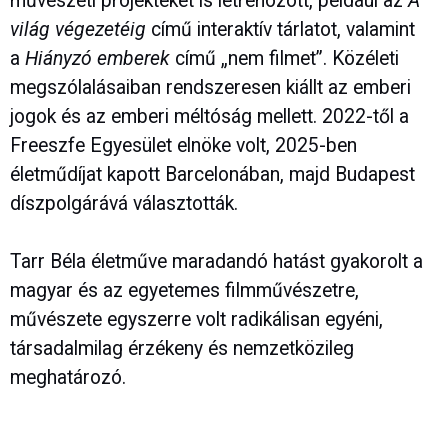
művészeti projekteket is létrehozott, például az
A
világ végezetéig
című interaktív tárlatot, valamint
a
Hiányzó emberek
című „nem filmet”. Közéleti
megszólalásaiban rendszeresen kiállt az emberi
jogok és az emberi méltóság mellett. 2022-től a
Freeszfe Egyesület elnöke volt, 2025-ben
életműdíjat kapott Barcelonában, majd Budapest
díszpolgárává választották.
Tarr Béla életműve maradandó hatást gyakorolt a
magyar és az egyetemes filmművészetre,
művészete egyszerre volt radikálisan egyéni,
társadalmilag érzékeny és nemzetközileg
meghatározó.