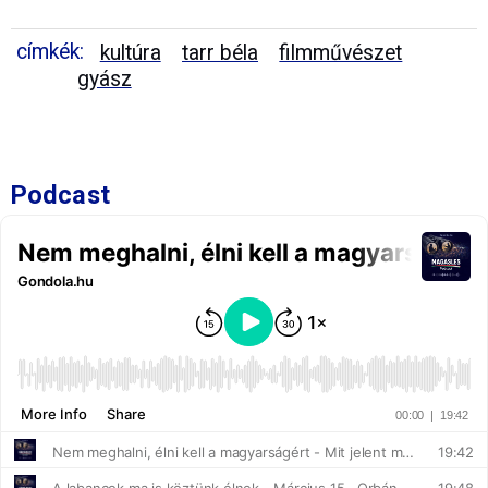
címkék:
kultúra
tarr béla
filmművészet
gyász
Podcast