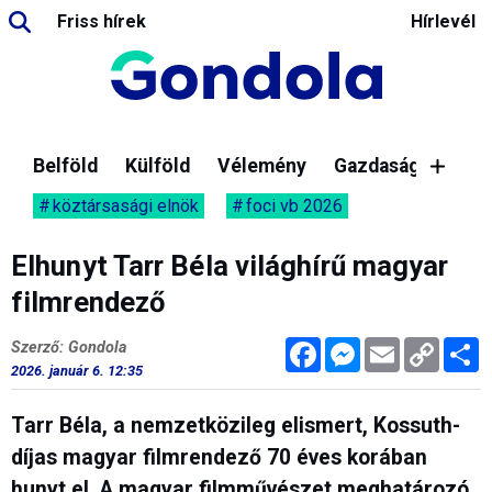
Friss hírek
Hírlevél
Belföld
Külföld
Vélemény
Gazdaság
köztársasági elnök
foci vb 2026
Elhunyt Tarr Béla világhírű magyar
filmrendező
Facebook
Messenger
Email
Copy
M
Szerző: Gondola
Link
2026. január 6. 12:35
Tarr Béla, a nemzetközileg elismert, Kossuth-
díjas magyar filmrendező 70 éves korában
hunyt el. A magyar filmművészet meghatározó