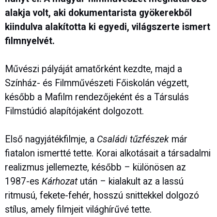
alakja volt, aki dokumentarista gyökerekből
kiindulva alakította ki egyedi, világszerte ismert
filmnyelvét.
Művészi pályáját amatőrként kezdte, majd a
Színház- és Filmművészeti Főiskolán végzett,
később a Mafilm rendezőjeként és a Társulás
Filmstúdió alapítójaként dolgozott.
Első nagyjátékfilmje, a
Családi tűzfészek
már
fiatalon ismertté tette. Korai alkotásait a társadalmi
realizmus jellemezte, később – különösen az
1987-es
Kárhozat
után – kialakult az a lassú
ritmusú, fekete-fehér, hosszú snittekkel dolgozó
stílus, amely filmjeit világhírűvé tette.