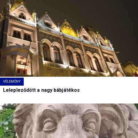
VÉLEMÉNY
Lelepleződött a nagy bábjátékos