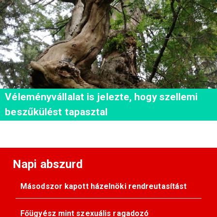
Véleményvállalat is jelezte, hogy szellemi
beszűkülést tapasztal
Napi abszurd
Másodszor kapott házelnöki rendreutasítást
Főügyész mint szexuális ragadozó