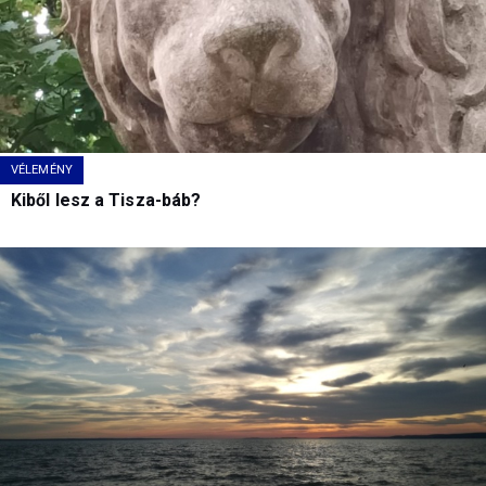
VÉLEMÉNY
Kiből lesz a Tisza-báb?