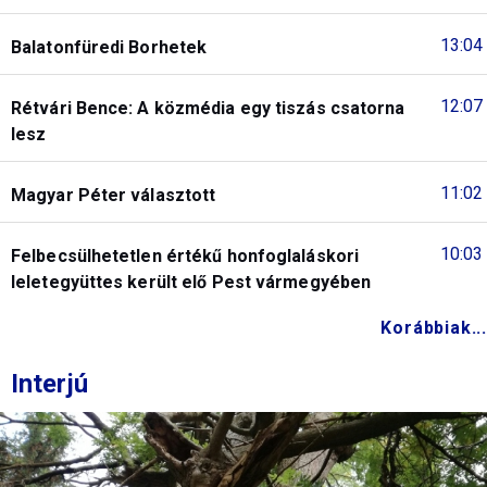
13:04
Balatonfüredi Borhetek
12:07
Rétvári Bence: A közmédia egy tiszás csatorna
lesz
11:02
Magyar Péter választott
10:03
Felbecsülhetetlen értékű honfoglaláskori
leletegyüttes került elő Pest vármegyében
Korábbiak...
Interjú