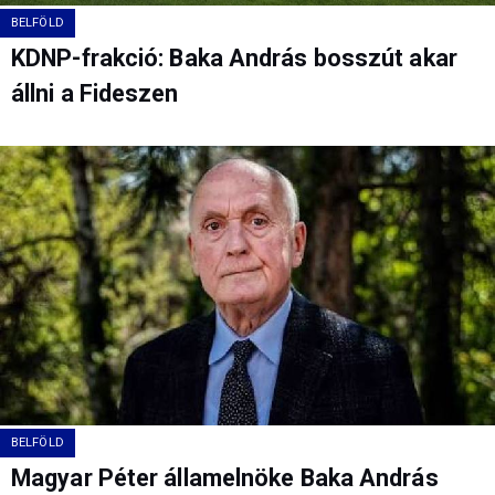
BELFÖLD
KDNP-frakció: Baka András bosszút akar
állni a Fideszen
BELFÖLD
Magyar Péter államelnöke Baka András