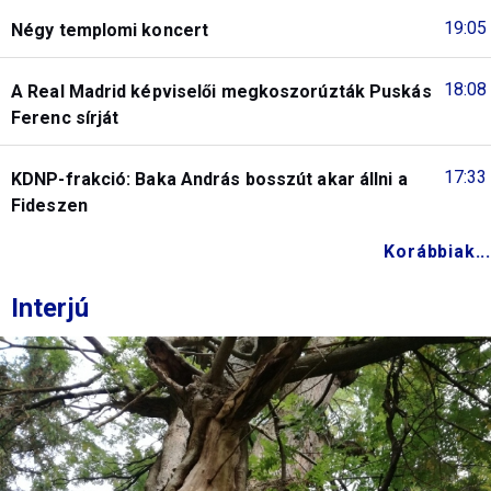
19:05
Négy templomi koncert
18:08
A Real Madrid képviselői megkoszorúzták Puskás
Ferenc sírját
17:33
KDNP-frakció: Baka András bosszút akar állni a
Fideszen
Korábbiak...
Interjú