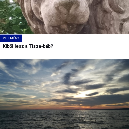
VÉLEMÉNY
Kiből lesz a Tisza-báb?