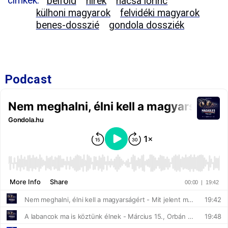
címkék:
belföld
hírek
nacsa lőrinc
külhoni magyarok
felvidéki magyarok
benes-dosszié
gondola dossziék
Podcast