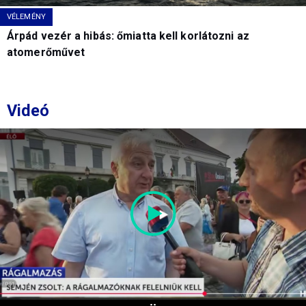
VÉLEMÉNY
Árpád vezér a hibás: őmiatta kell korlátozni az
atomerőművet
Videó