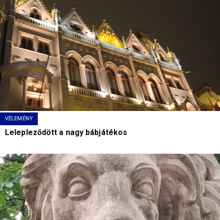
VÉLEMÉNY
Lelepleződött a nagy bábjátékos