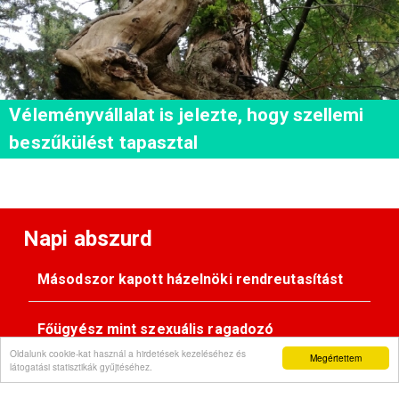
Véleményvállalat is jelezte, hogy szellemi
beszűkülést tapasztal
Napi abszurd
Másodszor kapott házelnöki rendreutasítást
Főügyész mint szexuális ragadozó
Oldalunk cookie-kat használ a hirdetések kezeléséhez és
Megértettem
látogatási statisztikák gyűjtéséhez.
Pimasz önkényúr