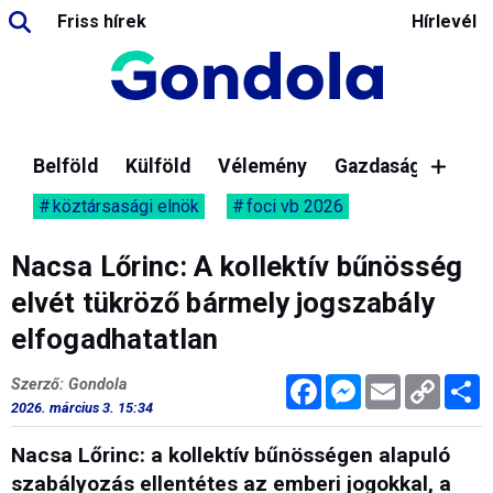
Friss hírek
Hírlevél
Belföld
Külföld
Vélemény
Gazdaság
köztársasági elnök
foci vb 2026
Nacsa Lőrinc: A kollektív bűnösség
elvét tükröző bármely jogszabály
elfogadhatatlan
Facebook
Messenger
Email
Copy
M
Szerző: Gondola
Link
2026. március 3. 15:34
Nacsa Lőrinc: a kollektív bűnösségen alapuló
szabályozás ellentétes az emberi jogokkal, a