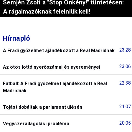
Semjén Zsolt a "Stop Önkény!" tüntetésen:
A rágalmazóknak felelniük kell!
Hírnapló
23:28
A Fradi győzelmet ajándékozott a Real Madridnak
23:06
Az ötös lottó nyerőszámai és nyereményei
22:38
Futball: A Fradi győzelmet ajándékozott a Real
Madridnak
21:07
Tojást dobáltak a parlament ülésén
20:05
Vegyszeradagolási probléma