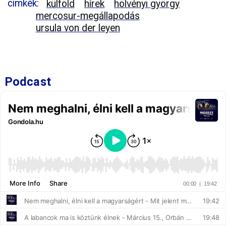
címkék:
külföld
hírek
hölvényi györgy
mercosur-megállapodás
ursula von der leyen
Podcast