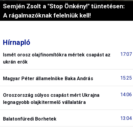
Semjén Zsolt a "Stop Önkény!" tüntetésen:
A rágalmazóknak felelniük kell!
Hírnapló
17:07
Ismét orosz olajfinomítókra mértek csapást az
ukrán erők
15:25
Magyar Péter államelnöke Baka András
14:06
Oroszország súlyos csapást mért Ukrajna
legnagyobb olajkitermelő vállalatára
13:04
Balatonfüredi Borhetek