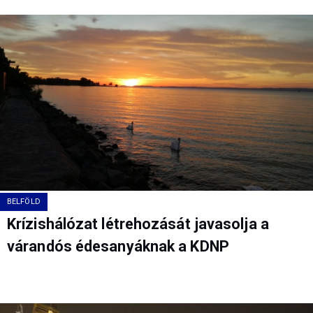
BELFÖLD
Krízishálózat létrehozását javasolja a
várandós édesanyáknak a KDNP