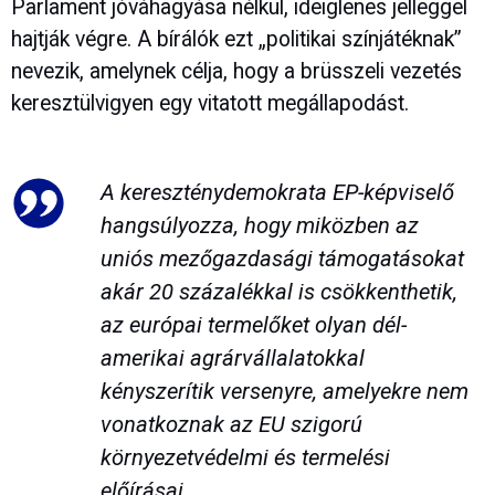
Parlament jóváhagyása nélkül, ideiglenes jelleggel
hajtják végre. A bírálók ezt „politikai színjátéknak”
nevezik, amelynek célja, hogy a brüsszeli vezetés
keresztülvigyen egy vitatott megállapodást.
A kereszténydemokrata EP-képviselő
hangsúlyozza, hogy miközben az
uniós mezőgazdasági támogatásokat
akár 20 százalékkal is csökkenthetik,
az európai termelőket olyan dél-
amerikai agrárvállalatokkal
kényszerítik versenyre, amelyekre nem
vonatkoznak az EU szigorú
környezetvédelmi és termelési
előírásai.