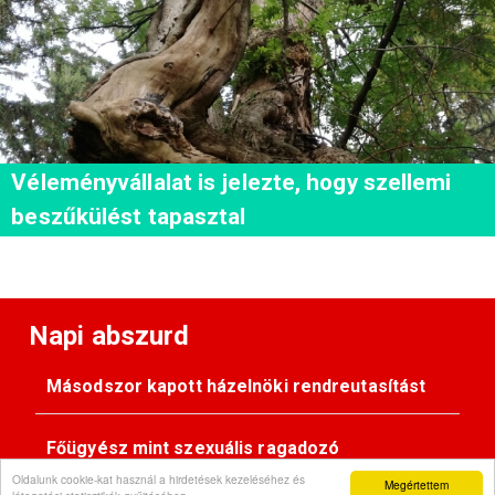
Véleményvállalat is jelezte, hogy szellemi
beszűkülést tapasztal
Napi abszurd
Másodszor kapott házelnöki rendreutasítást
Főügyész mint szexuális ragadozó
Oldalunk cookie-kat használ a hirdetések kezeléséhez és
Megértettem