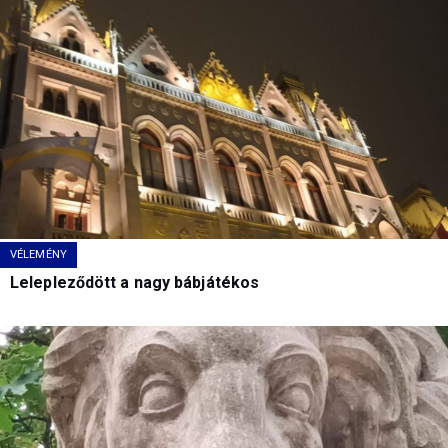
VÉLEMÉNY
Lelepleződött a nagy bábjátékos