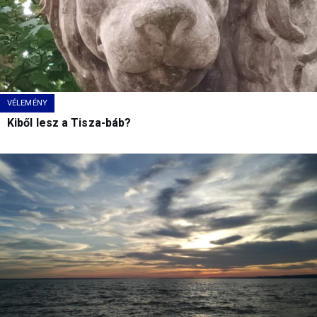
VÉLEMÉNY
Kiből lesz a Tisza-báb?