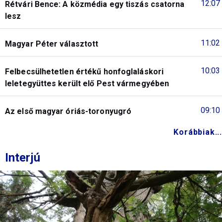
12:07
Rétvári Bence: A közmédia egy tiszás csatorna
lesz
11:02
Magyar Péter választott
10:03
Felbecsülhetetlen értékű honfoglaláskori
leletegyüttes került elő Pest vármegyében
09:10
Az első magyar óriás-toronyugró
Korábbiak...
Interjú