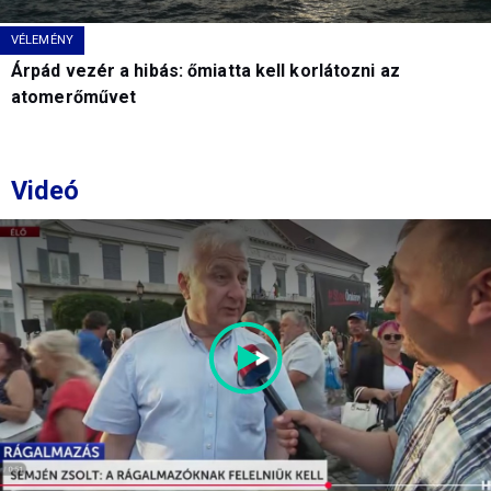
VÉLEMÉNY
Árpád vezér a hibás: őmiatta kell korlátozni az
atomerőművet
Videó