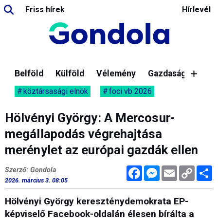
Friss hírek
Hírlevél
Belföld
Külföld
Vélemény
Gazdaság
köztársasági elnök
foci vb 2026
Hölvényi György: A Mercosur-
megállapodás végrehajtása
merénylet az európai gazdák ellen
Facebook
Messenger
Email
Copy
M
Szerző: Gondola
Link
2026. március 3. 08:05
Hölvényi György kereszténydemokrata EP-
képviselő Facebook-oldalán élesen bírálta a