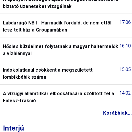
biztató üzeneteket vizsgálnak
17:06
Labdarúgó NB I - Harmadik forduló, de nem ettől
lesz telt ház a Groupamában
16:10
Hősies küzdelmet folytatnak a magyar haltermelők
a vízhiánnyal
15:05
Indokolatlanul csökkent a megszületett
lombikbébik száma
14:02
A vízügyi államtitkár elbocsátására szólított fel a
Fidesz-frakció
Korábbiak...
Interjú