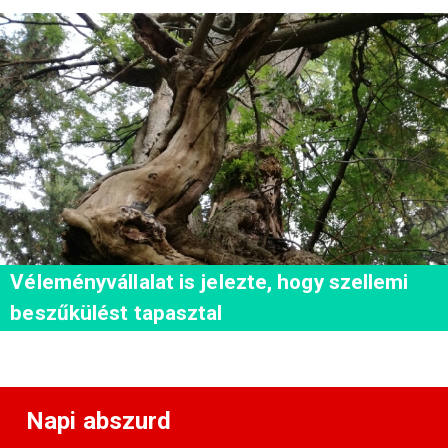
Véleményvállalat is jelezte, hogy szellemi
beszűkülést tapasztal
Napi abszurd