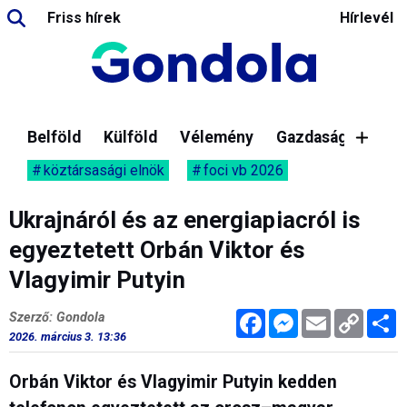
Friss hírek
Hírlevél
Belföld
Külföld
Vélemény
Gazdaság
köztársasági elnök
foci vb 2026
Ukrajnáról és az energiapiacról is
egyeztetett Orbán Viktor és
Vlagyimir Putyin
Facebook
Messenger
Email
Copy
M
Szerző: Gondola
Link
2026. március 3. 13:36
Orbán Viktor és Vlagyimir Putyin kedden