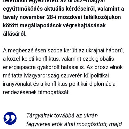
telefonon egyeztetett az orosz–magyar
együttműködés aktuális kérdéseiről, valamint a
tavaly november 28-i moszkvai találkozójukon
kötött megállapodások végrehajtásának
állásáról.
A megbeszélésen szóba került az ukrajnai háború,
a közel-keleti konfliktus, valamint ezek globális
energiapiacra gyakorolt hatásai is. Az orosz elnök
méltatta Magyarország szuverén külpolitikai
irányvonalát és a konfliktus politikai-diplomáciai
rendezésének támogatását.
Tárgyaltak továbbá az ukrán
fegyveres erők által mozgósított, majd