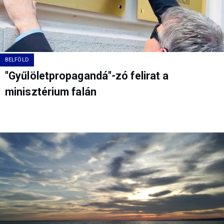
BELFÖLD
"Gyűlöletpropagandá"-zó felirat a
minisztérium falán