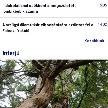
15:05
Indokolatlanul csökkent a megszületett
lombikbébik száma
14:02
A vízügyi államtitkár elbocsátására szólított fel a
Fidesz-frakció
Korábbiak...
Interjú