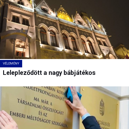
VÉLEMÉNY
Lelepleződött a nagy bábjátékos