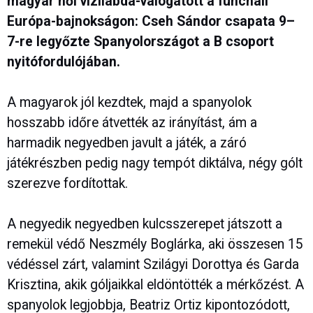
magyar női vízilabda-válogatott a funchali
Európa-bajnokságon: Cseh Sándor csapata 9–
7-re legyőzte Spanyolországot a B csoport
nyitófordulójában.
A magyarok jól kezdtek, majd a spanyolok
hosszabb időre átvették az irányítást, ám a
harmadik negyedben javult a játék, a záró
játékrészben pedig nagy tempót diktálva, négy gólt
szerezve fordítottak.
A negyedik negyedben kulcsszerepet játszott a
remekül védő Neszmély Boglárka, aki összesen 15
védéssel zárt, valamint Szilágyi Dorottya és Garda
Krisztina, akik góljaikkal eldöntötték a mérkőzést. A
spanyolok legjobbja, Beatriz Ortiz kipontozódott,