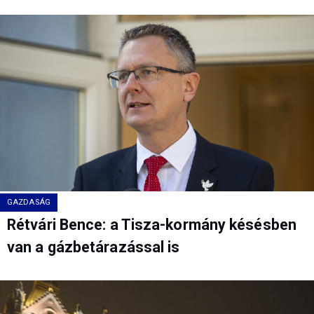
GAZDASÁG
Rétvári Bence: a Tisza-kormány késésben
van a gázbetárazással is