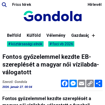
Friss hírek
Hírlevél
Belföld
Külföld
Vélemény
Gazdaság
köztársasági elnök
foci vb 2026
Fontos győzelemmel kezdte EB-
szereplését a magyar női vízilabda-
válogatott
Facebook
Messenger
Email
Copy
M
Szerző: Gondola
Link
2026. január 27. 00:04
Fontos győzelemmel kezdte szereplését a