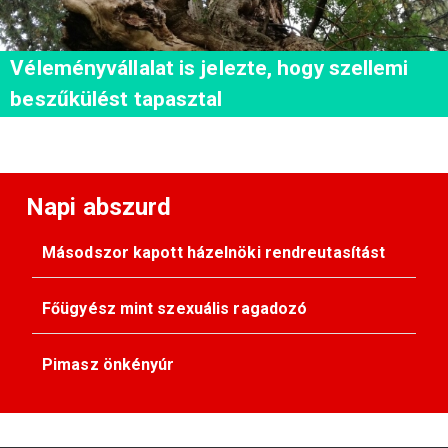
Véleményvállalat is jelezte, hogy szellemi
beszűkülést tapasztal
Napi abszurd
Másodszor kapott házelnöki rendreutasítást
Főügyész mint szexuális ragadozó
Pimasz önkényúr