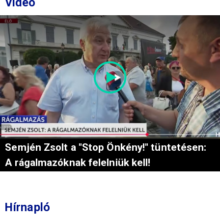
Videó
Semjén Zsolt a "Stop Önkény!" tüntetésen:
A rágalmazóknak felelniük kell!
Hírnapló